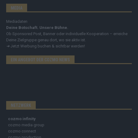
MEDIA
Mediadaten
Deine Botschaft. Unsere Bühne.
Ob Sponsored Post, Banner oder individuelle Kooperation – erreiche
Deine Zielgruppe genau dort, wo sie aktiv ist.
➔
Jetzt Werbung buchen & sichtbar werden!
EIN ANGEBOT DER COZMO NEWS
NETZWERK
cozmo infinity
cozmo media group
cozmo connect
cozmo production