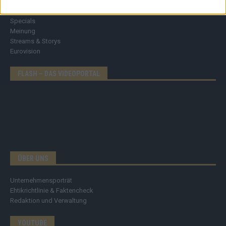
Tipps & Tricks
Brainpower
Specials
Meinung
Streams & Storys
Eurovision
FLASH – DAS VIDEOPORTAL
ÜBER UNS
Unternehmensporträt
Ehtikrichtlinie & Faktencheck
Redaktion und Verwaltung
YOUTUBE