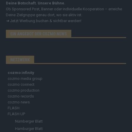
Deine Botschaft. Unsere Bühne.
Ob Sponsored Post, Banner oder individuelle Kooperation – erreiche
Deine Zielgruppe genau dort, wo sie aktiv ist.
➔
Jetzt Werbung buchen & sichtbar werden!
EIN ANGEBOT DER COZMO NEWS
NETZWERK
cozmo infinity
cozmo media group
cozmo connect
cozmo production
cozmo records
cozmo news
FLASH
FLASH UP
Nürnberger Blatt
Hamburger Blatt