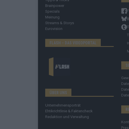
Brainpower
Specials
Meinung
B
Streams & Storys
T
Eurovision
T
FLASH – DAS VIDEOPORTAL
I
S
Gew
Date
Date
ÜBER UNS
Date
Unternehmensporträt
R
Ehtikrichtlinie & Faktencheck
Redaktion und Verwaltung
Kont
Pres