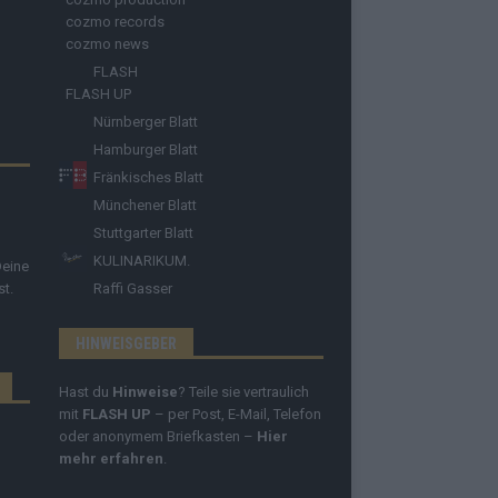
cozmo records
cozmo news
FLASH
FLASH UP
Nürnberger Blatt
Hamburger Blatt
Fränkisches Blatt
Münchener Blatt
Stuttgarter Blatt
KULINARIKUM.
Deine
st.
Raffi Gasser
HINWEISGEBER
Hast du
Hinweise
? Teile sie vertraulich
mit
FLASH UP
– per Post, E-Mail, Telefon
oder anonymem Briefkasten –
Hier
mehr erfahren
.