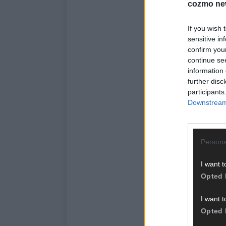
cozmo ne
If you wish 
sensitive in
confirm you
continue se
information 
further disc
participants
Downstream 
Persona
I want t
Opted 
I want t
Opted 