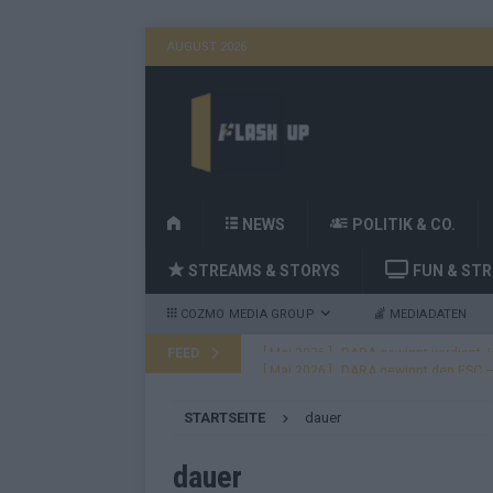
AUGUST 2026
H
NEWS
POLITIK & CO.
O
STREAMS & STORYS
FUN & ST
M
E
COZMO MEDIA GROUP
MEDIADATEN
FEED
[ Mai 2026 ]
DARA gewinnt den ESC – B
fast leer aus
EUROVISION
STARTSEITE
dauer
[ Mai 2026 ]
JJ, Lordi, Verka Serduchk
[ Mai 2026 ]
ESC-Finale heute Abend –
dauer