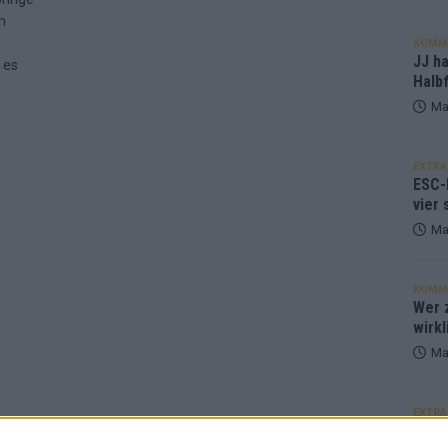
m
KOMM
JJ h
 es
Halbf
Ma
EXTRA
ESC-
vier 
Ma
KOMM
Wer z
wirkl
Ma
EXTRA
Euro