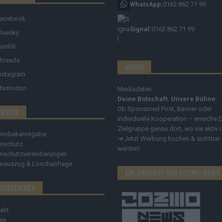
WhatsApp:
0162 862 71 99
Facebook
Signal:
0162 862 71 99
luesky
umblr
hreads
MEDIA
nstagram
Mastodon
Mediadaten
Deine Botschaft. Unsere Bühne.
Ob Sponsored Post, Banner oder
ERVICE
individuelle Kooperation – erreiche 
Zielgruppe genau dort, wo sie aktiv i
innbekanntgabe
➔
Jetzt Werbung buchen & sichtbar
nschutz
werden!
nschutzvereinbarungen
nauszug & Löschanfrage
EIN ANGEBOT DER COZMO NEWS
ECHTLICHES
akt
se