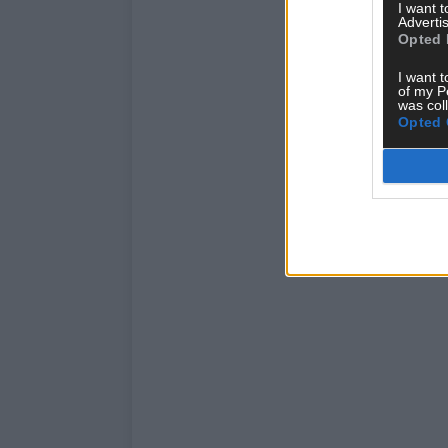
I want 
Advertis
Opted 
I want t
of my P
was col
Opted 