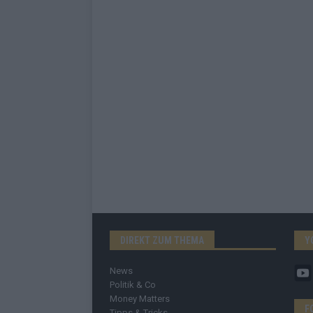
DIREKT ZUM THEMA
Y
News
Politik & Co
Money Matters
F
Tipps & Tricks