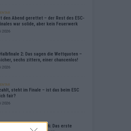
ENTAR
at den Abend gerettet – der Rest des ESC-
inales war solide, aber kein Feuerwerk
i 2026
Halbfinale 2: Das sagen die Wettquoten –
sicher, sechs zittern, einer chancenlos!
i 2026
ENTAR
ahlt, steht im Finale – ist das beim ESC
ich fair?
i 2026
vision Song Contest 2026: Das erste