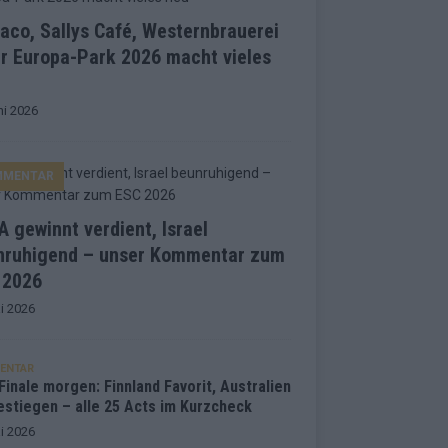
co, Sallys Café, Westernbrauerei
r Europa-Park 2026 macht vieles
ni 2026
MMENTAR
 gewinnt verdient, Israel
nruhigend – unser Kommentar zum
 2026
i 2026
ENTAR
inale morgen: Finnland Favorit, Australien
estiegen – alle 25 Acts im Kurzcheck
i 2026