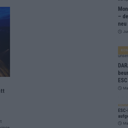
Mona
and Favorit, Australien aufgestiegen – alle 25 Acts im Kurzcheck
– de
neu
Ju
ne Zahl zur Ikone wurde: 70 Jahre ESC-Wertungsgeschichte!
KO
ett – 26 Länder wollen den Sieg in Wien
EUROVISION
t – der Rest des ESC-Halbfinales war solide, aber kein Feuerwerk
DARA
beu
ESC
gen die Wettquoten – vier sicher, sechs zittern, einer chancenlos!
Ma
tt
esternbrauerei – der Europa-Park 2026 macht vieles neu
EXTRA
KOMM
 Israel beunruhigend – unser Kommentar zum ESC 2026
ESC-F
aufg
t
Ma
bringe