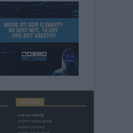
NETZWERK
cozmo infinity
cozmo media group
cozmo connect
cozmo production