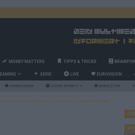
MONEY MATTERS
TIPPS & TRICKS
BRAINPO
REAMING
SERIE
LIVE
EUROVISION
HINWEISGEBER
COZMO INFINITY
NEWSLETTER
P
ulgarien jubelt, Israel sorgt für Diskussionen, Deutschland geht
TO
a und Billy Joel – das ESC-Finale wird eine Party
EUROVISION
 Startreihenfolge steht, Deutschland singt als Zweites!
EXT