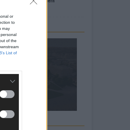
inale – der Abend in Bildern
i 2026
sonal or
ection to
ou may
 personal
out of the
 downstream
B’s List of
RBE BEI UNS!