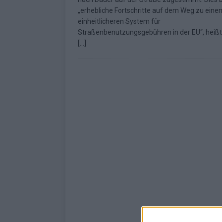
„erhebliche Fortschritte auf dem Weg zu eine
einheitlicheren System für
Straßenbenutzungsgebühren in der EU“, heißt
[…]