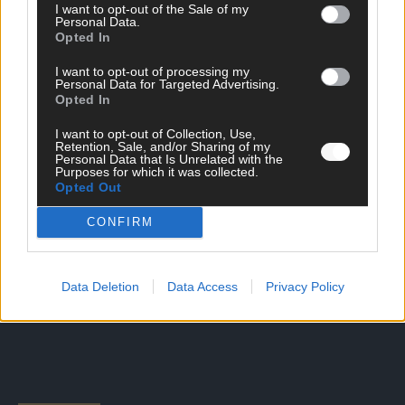
I want to opt-out of the Sale of my
Personal Data.
Opted In
DIREKT ZUM THEMA
I want to opt-out of processing my
News
Personal Data for Targeted Advertising.
Politik & Co
Opted In
Money Matters
I want to opt-out of Collection, Use,
Tipps & Tricks
Retention, Sale, and/or Sharing of my
Brainpower
Personal Data that Is Unrelated with the
Specials
Purposes for which it was collected.
Opted Out
Meinung
Streams & Storys
CONFIRM
Eurovision
FLASH – DAS VIDEOPORTAL
Data Deletion
Data Access
Privacy Policy