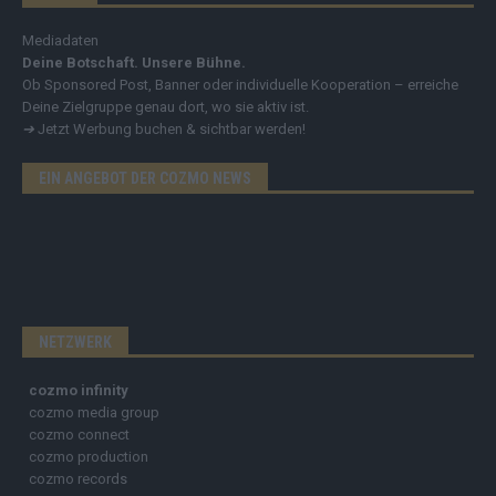
Mediadaten
Deine Botschaft. Unsere Bühne.
Ob Sponsored Post, Banner oder individuelle Kooperation – erreiche
Deine Zielgruppe genau dort, wo sie aktiv ist.
➔
Jetzt Werbung buchen & sichtbar werden!
EIN ANGEBOT DER COZMO NEWS
NETZWERK
cozmo infinity
cozmo media group
cozmo connect
cozmo production
cozmo records