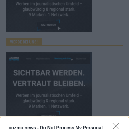
WERBE BEI UNS!
cozmo news -
Do Not Process My Personal