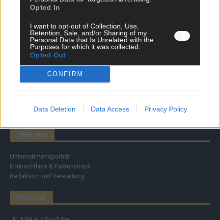
Specials
Opted In
Meinung
Streams & Storys
I want to opt-out of Collection, Use,
Eurovision
Retention, Sale, and/or Sharing of my
Personal Data that Is Unrelated with the
Purposes for which it was collected.
FLASH – DAS VIDEOPORTAL
Opted Out
CONFIRM
Data Deletion
Data Access
Privacy Policy
ÜBER UNS
Unternehmensporträt
Ehtikrichtlinie & Faktencheck
Redaktion und Verwaltung
YOUTUBE
FLASH
auf YouTube