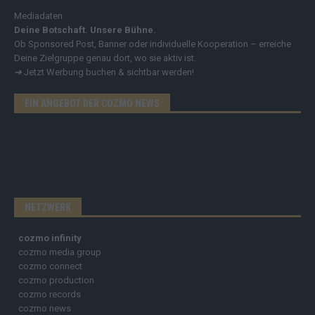
Mediadaten
Deine Botschaft. Unsere Bühne.
Ob Sponsored Post, Banner oder individuelle Kooperation – erreiche
Deine Zielgruppe genau dort, wo sie aktiv ist.
➔
Jetzt Werbung buchen & sichtbar werden!
EIN ANGEBOT DER COZMO NEWS
NETZWERK
cozmo infinity
cozmo media group
cozmo connect
cozmo production
cozmo records
cozmo news