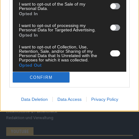
News
I want to opt-out of the Sale of my
Politik & Co
Personal Data.
Money Matters
Opted In
Tipps & Tricks
I want to opt-out of processing my
Brainpower
Personal Data for Targeted Advertising.
Specials
Opted In
Meinung
Streams & Storys
I want to opt-out of Collection, Use,
Eurovision
Retention, Sale, and/or Sharing of my
Personal Data that Is Unrelated with the
Purposes for which it was collected.
FLASH – DAS VIDEOPORTAL
Opted Out
CONFIRM
ÜBER UNS
Data Deletion
Data Access
Privacy Policy
Unternehmensporträt
Ehtikrichtlinie & Faktencheck
Redaktion und Verwaltung
YOUTUBE