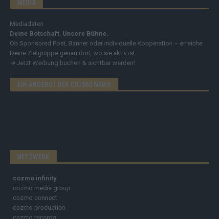
MEDIA
Mediadaten
Deine Botschaft. Unsere Bühne.
Ob Sponsored Post, Banner oder individuelle Kooperation – erreiche
Deine Zielgruppe genau dort, wo sie aktiv ist.
➔
Jetzt Werbung buchen & sichtbar werden!
EIN ANGEBOT DER COZMO NEWS
NETZWERK
cozmo infinity
cozmo media group
cozmo connect
cozmo production
cozmo records