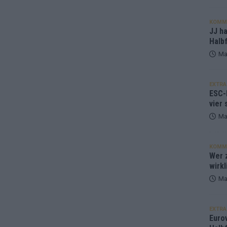
KOMM
JJ h
Halbf
Ma
EXTRA
ESC-
vier 
Ma
KOMM
Wer z
wirkl
Ma
EXTRA
Euro