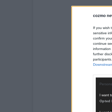
cozmo ne
If you wish 
sensitive in
confirm you
continue se
information 
further disc
participants
Downstream 
Persona
I want t
Opted 