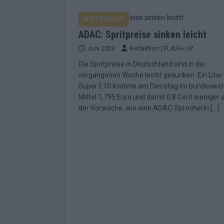
EUROVISION
WIRTSCHAFT
[ Mai 2026 ]
ESC-Finale morgen: Finnl
ADAC: Spritpreise sinken leicht
KOMMENTAR
Juni 2023
Redaktion | FLASH UP
[ Mai 2026 ]
„Douze Points“ – wie ei
Die Spritpreise in Deutschland sind in der
EUROVISION
vergangenen Woche leicht gesunken. Ein Liter
Super E10 kostete am Dienstag im bundeswei
[ Mai 2026 ]
Das ESC-Finale ist kompl
Mittel 1,795 Euro und damit 0,8 Cent weniger a
[ Mai 2026 ]
JJ hat den Abend gerette
der Vorwoche, wie eine ADAC-Sprecherin
[…]
KOMMENTAR
[ Mai 2026 ]
ESC-Halbfinale 2: Das sa
EXTRA
[ Juni 2026 ]
Monaco, Sallys Café, W
[ Mai 2026 ]
DARA gewinnt verdient,
KOMMENTAR