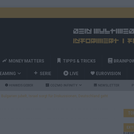
MONEY MATTERS
TIPPS & TRICKS
BRAINPO
REAMING
SERIE
LIVE
EUROVISION
HINWEISGEBER
COZMO INFINITY
NEWSLETTER
P
ulgarien jubelt, Israel sorgt für Diskussionen, Deutschland geht
TO
a und Billy Joel – das ESC-Finale wird eine Party
EUROVISION
 Startreihenfolge steht, Deutschland singt als Zweites!
EXT