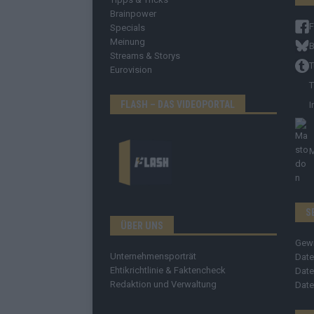
Brainpower
Specials
Meinung
B
Streams & Storys
T
Eurovision
T
FLASH – DAS VIDEOPORTAL
I
S
ÜBER UNS
Gew
Unternehmensporträt
Date
Ehtikrichtlinie & Faktencheck
Date
Redaktion und Verwaltung
Date