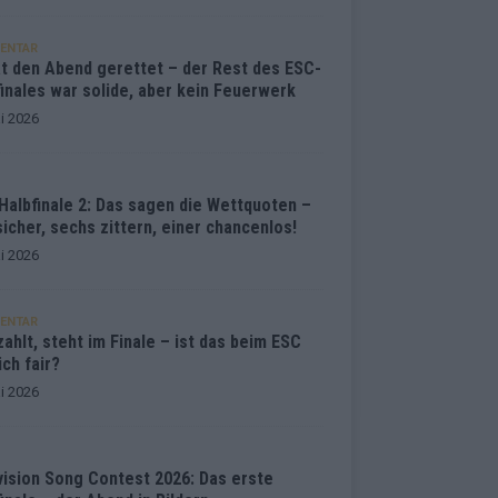
ENTAR
at den Abend gerettet – der Rest des ESC-
inales war solide, aber kein Feuerwerk
i 2026
Halbfinale 2: Das sagen die Wettquoten –
sicher, sechs zittern, einer chancenlos!
i 2026
ENTAR
ahlt, steht im Finale – ist das beim ESC
ich fair?
i 2026
vision Song Contest 2026: Das erste