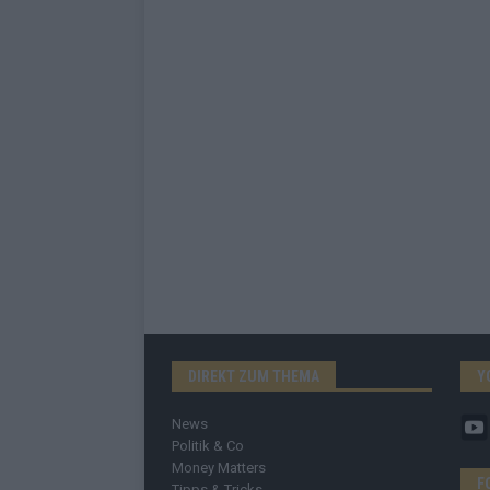
DIREKT ZUM THEMA
Y
News
Politik & Co
Money Matters
F
Tipps & Tricks