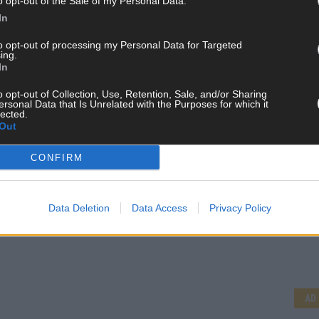
o opt-out of the Sale of my Personal Data.
In
to opt-out of processing my Personal Data for Targeted
ing.
In
o opt-out of Collection, Use, Retention, Sale, and/or Sharing
ersonal Data that Is Unrelated with the Purposes for which it
lected.
Out
CONFIRM
Data Deletion
Data Access
Privacy Policy
CH
AD