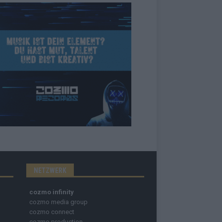
NETZWERK
cozmo infinity
cozmo media group
cozmo connect
cozmo production