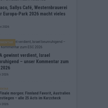
co, Sallys Café, Westernbrauerei
r Europa-Park 2026 macht vieles
ni 2026
MMENTAR
 gewinnt verdient, Israel
nruhigend – unser Kommentar zum
 2026
i 2026
ENTAR
inale morgen: Finnland Favorit, Australien
estiegen – alle 25 Acts im Kurzcheck
i 2026