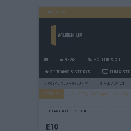
AUGUST 2026
H
NEWS
POLITIK & CO.
O
STREAMS & STORYS
FUN & ST
M
E
COZMO MEDIA GROUP
MEDIADATEN
FEED
[ Mai 2026 ]
DARA gewinnt den ESC – B
fast leer aus
EUROVISION
STARTSEITE
E10
[ Mai 2026 ]
JJ, Lordi, Verka Serduchk
[ Mai 2026 ]
ESC-Finale heute Abend –
E10