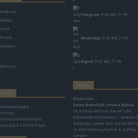
Facebook
Telegram:
0162 862 71 99
luesky
umblr
hreads
WhatsApp:
0162 862 71 99
nstagram
Signal:
0162 862 71 99
Mastodon
MEDIA
ERVICE
Mediadaten
Deine Botschaft. Unsere Bühne.
innbekanntgabe
Ob Sponsored Post, Banner oder
nschutz
individuelle Kooperation – erreiche 
nschutzvereinbarungen
Zielgruppe genau dort, wo sie aktiv i
nauszug & Löschanfrage
➔
Jetzt Werbung buchen & sichtbar
werden!