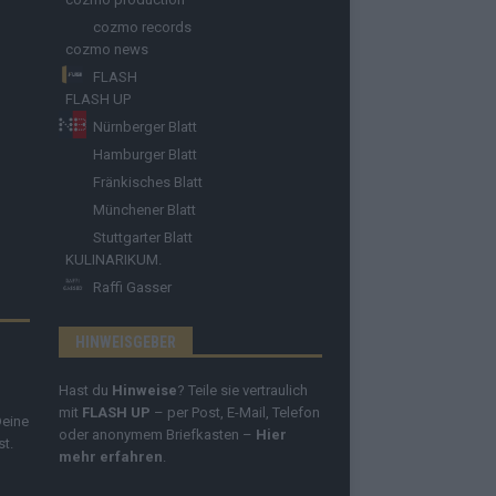
cozmo records
cozmo news
FLASH
FLASH UP
Nürnberger Blatt
Hamburger Blatt
Fränkisches Blatt
Münchener Blatt
Stuttgarter Blatt
KULINARIKUM.
Raffi Gasser
HINWEISGEBER
Hast du
Hinweise
? Teile sie vertraulich
mit
FLASH UP
– per Post, E-Mail, Telefon
Deine
oder anonymem Briefkasten –
Hier
st.
mehr erfahren
.