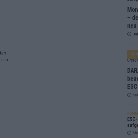
Mona
and Favorit, Australien aufgestiegen – alle 25 Acts im Kurzcheck
– de
neu
Ju
ne Zahl zur Ikone wurde: 70 Jahre ESC-Wertungsgeschichte!
ten
KO
ett – 26 Länder wollen den Sieg in Wien
EUROVISION
ls in
t – der Rest des ESC-Halbfinales war solide, aber kein Feuerwerk
DARA
beu
ESC
gen die Wettquoten – vier sicher, sechs zittern, einer chancenlos!
Ma
esternbrauerei – der Europa-Park 2026 macht vieles neu
EXTRA
KOMM
 Israel beunruhigend – unser Kommentar zum ESC 2026
ESC-F
aufg
Ma