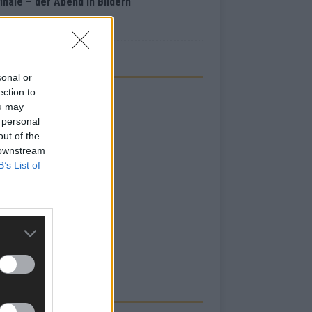
inale – der Abend in Bildern
i 2026
sonal or
ection to
ou may
 personal
out of the
 downstream
B’s List of
RBE BEI UNS!