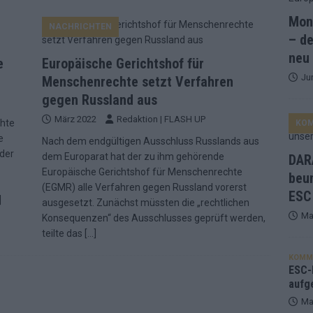
Mona
NACHRICHTEN
and Favorit, Australien aufgestiegen – alle 25 Acts im Kurzcheck
– de
neu
e
Europäische Gerichtshof für
Ju
ne Zahl zur Ikone wurde: 70 Jahre ESC-Wertungsgeschichte!
Menschenrechte setzt Verfahren
gegen Russland aus
März 2022
Redaktion | FLASH UP
chte
KO
ett – 26 Länder wollen den Sieg in Wien
EUROVISION
e
Nach dem endgültigen Ausschluss Russlands aus
t – der Rest des ESC-Halbfinales war solide, aber kein Feuerwerk
 der
dem Europarat hat der zu ihm gehörende
DARA
Europäische Gerichtshof für Menschenrechte
beu
(EGMR) alle Verfahren gegen Russland vorerst
ESC
gen die Wettquoten – vier sicher, sechs zittern, einer chancenlos!
]
ausgesetzt. Zunächst müssten die „rechtlichen
Ma
Konsequenzen“ des Ausschlusses geprüft werden,
teilte das
[…]
esternbrauerei – der Europa-Park 2026 macht vieles neu
EXTRA
KOMM
 Israel beunruhigend – unser Kommentar zum ESC 2026
ESC-F
aufg
Ma