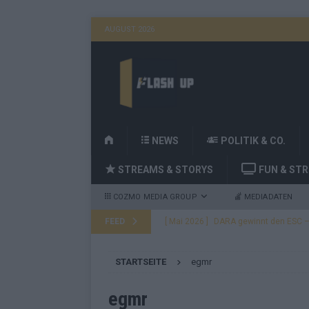
AUGUST 2026
H
NEWS
POLITIK & CO.
O
STREAMS & STORYS
FUN & ST
M
E
COZMO MEDIA GROUP
MEDIADATEN
FEED
[ Mai 2026 ]
DARA gewinnt den ESC – B
fast leer aus
EUROVISION
STARTSEITE
egmr
[ Mai 2026 ]
JJ, Lordi, Verka Serduchk
[ Mai 2026 ]
ESC-Finale heute Abend –
egmr