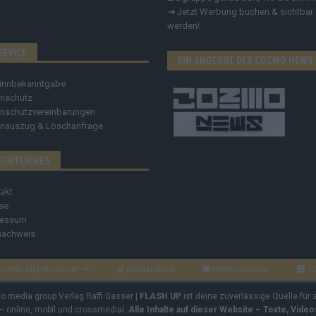
➔
Jetzt Werbung buchen & sichtbar
werden!
ERVICE
EIN ANGEBOT DER COZMO NEWS
innbekanntgabe
nschutz
nschutzvereinbarungen
nauszug & Löschanfrage
ECHTLICHES
akt
se
ressum
nachweis
OZMO MEDIA GROUP
MEDIADATEN
HINWEISGEBER
C
mo media group Verlag Raffi Gasser |
FLASH UP
ist deine zuverlässige Quelle für
 – online, mobil und crossmedial.
Alle Inhalte auf dieser Website – Texte, Vide