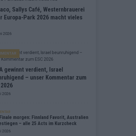
co, Sallys Café, Westernbrauerei
r Europa-Park 2026 macht vieles
ni 2026
MMENTAR
 gewinnt verdient, Israel
nruhigend – unser Kommentar zum
 2026
i 2026
ENTAR
inale morgen: Finnland Favorit, Australien
estiegen – alle 25 Acts im Kurzcheck
i 2026