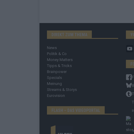
DIREKT ZUM THEMA
Y
News
Politik & Co
Money Matters
F
Tipps & Tricks
Brainpower
Specials
Meinung
B
Streams & Storys
T
Eurovision
T
FLASH – DAS VIDEOPORTAL
I