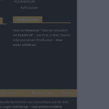
KULINARIKUM.
Raffi Gasser
HINWEISGEBER
Hast du
Hinweise
? Teile sie vertraulich
mit
FLASH UP
– per Post, E-Mail, Telefon
oder anonymem Briefkasten –
Hier
mehr erfahren
.
OZMO INFINITY
NEWSLETTER
PRESSE
 aktuelle Nachrichten aus Deutschland und der Welt.
os, Logos und Design – sind urheberrechtlich