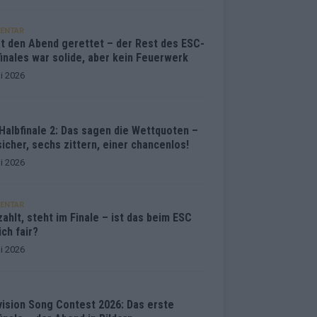
ENTAR
at den Abend gerettet – der Rest des ESC-
inales war solide, aber kein Feuerwerk
i 2026
Halbfinale 2: Das sagen die Wettquoten –
sicher, sechs zittern, einer chancenlos!
i 2026
ENTAR
ahlt, steht im Finale – ist das beim ESC
ich fair?
i 2026
vision Song Contest 2026: Das erste