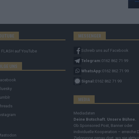
OUTUBE
MESSENGER
Schreib uns auf Facebook
FLASH
auf YouTube
Telegram:
0162 862 71 99
OLGE UNS
WhatsApp:
0162 862 71 99
Facebook
Signal:
0162 862 71 99
luesky
umblr
MEDIA
hreads
Mediadaten
nstagram
Deine Botschaft. Unsere Bühne.
Ob Sponsored Post, Banner oder
individuelle Kooperation – erreiche 
Mastodon
Zielgruppe genau dort, wo sie aktiv i