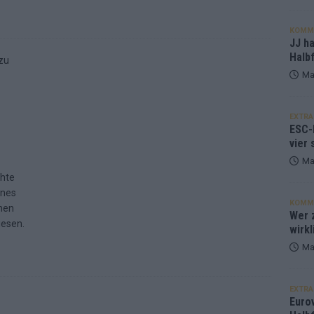
KOMM
JJ h
Halbf
Ma
EXTRA
ESC-
vier 
Ma
chte
ines
KOMM
hen
Wer z
iesen.
wirkl
Ma
EXTRA
Euro