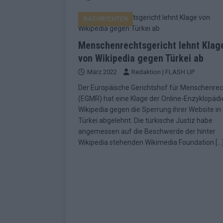
EUROVISION
NACHRICHTEN
[ Mai 2026 ]
ESC-Finale morgen: Finnl
KOMMENTAR
Menschenrechtsgericht lehnt Klag
[ Mai 2026 ]
„Douze Points“ – wie ei
von Wikipedia gegen Türkei ab
März 2022
Redaktion | FLASH UP
EUROVISION
Der Europäische Gerichtshof für Menschenre
[ Mai 2026 ]
Das ESC-Finale ist kompl
(EGMR) hat eine Klage der Online-Enzyklopädi
[ Mai 2026 ]
JJ hat den Abend gerette
Wikipedia gegen die Sperrung ihrer Website in
Türkei abgelehnt. Die türkische Justiz habe
KOMMENTAR
angemessen auf die Beschwerde der hinter
[ Mai 2026 ]
ESC-Halbfinale 2: Das sa
Wikipedia stehenden Wikimedia Foundation
[…
EXTRA
[ Juni 2026 ]
Monaco, Sallys Café, W
[ Mai 2026 ]
DARA gewinnt verdient,
KOMMENTAR