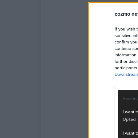
cozmo ne
If you wish 
sensitive in
confirm you
continue se
information 
further disc
participants
Downstream 
Persona
I want t
Opted 
I want t