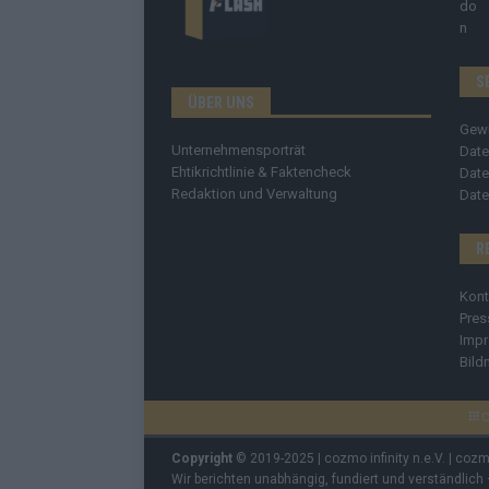
S
ÜBER UNS
Gew
Unternehmensporträt
Date
Ehtikrichtlinie & Faktencheck
Date
Redaktion und Verwaltung
Date
R
Kont
Pres
Imp
Bild
C
Copyright
© 2019-2025 | cozmo infinity n.e.V. | coz
Wir berichten unabhängig, fundiert und verständlich