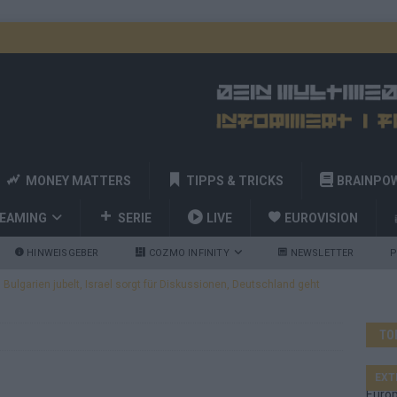
MONEY MATTERS
TIPPS & TRICKS
BRAINPO
REAMING
SERIE
LIVE
EUROVISION
HINWEISGEBER
COZMO INFINITY
NEWSLETTER
P
ulgarien jubelt, Israel sorgt für Diskussionen, Deutschland geht
TO
a und Billy Joel – das ESC-Finale wird eine Party
EUROVISION
 Startreihenfolge steht, Deutschland singt als Zweites!
EXT