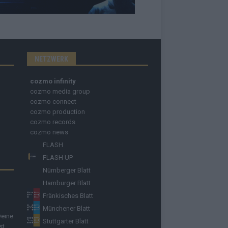
NETZWERK
cozmo infinity
cozmo media group
cozmo connect
cozmo production
cozmo records
cozmo news
FLASH
FLASH UP
Nürnberger Blatt
Hamburger Blatt
Fränkisches Blatt
Münchener Blatt
Deine
Stuttgarter Blatt
st.