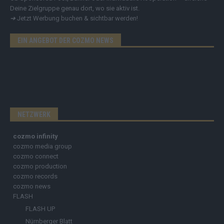
Deine Zielgruppe genau dort, wo sie aktiv ist.
➔
Jetzt Werbung buchen & sichtbar werden!
EIN ANGEBOT DER COZMO NEWS
NETZWERK
cozmo infinity
cozmo media group
cozmo connect
cozmo production
cozmo records
cozmo news
FLASH
FLASH UP
Nürnberger Blatt