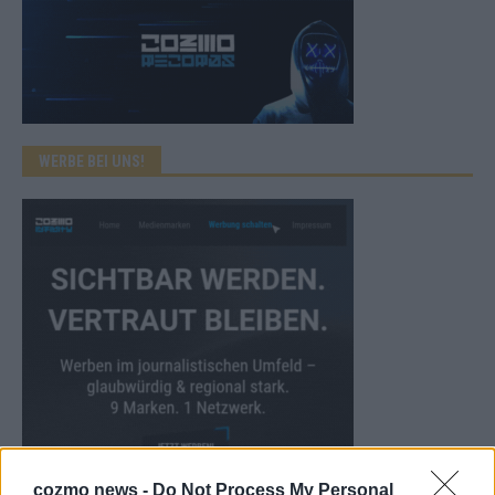
WERBE BEI UNS!
cozmo news -
Do Not Process My Personal