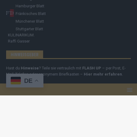
Hamburger Blatt
Fränkisches Blatt
Münchener Blatt
Stuttgarter Blatt
KULINARIKUM.
Raffi Gasser
HINWEISGEBER
Hast du
Hinweise
? Teile sie vertraulich mit
FLASH UP
– per Post, E-
Mail, Telefon oder anonymem Briefkasten –
Hier mehr erfahren
.
DE
Copyright
© 2019-2025 | cozmo infinity n.e.V. | cozmo media group
Verlag Raffi Gasser |
FLASH UP
ist deine zuverlässige Quelle für
aktuelle Nachrichten aus Deutschland und der Welt. Wir berichten
unabhängig, fundiert und verständlich – online, mobil und crossmedial.
Alle Inhalte auf dieser Website – Texte, Videos, Logos und Design –
sind urheberrechtlich geschützt
. Kopieren, Vervielfältigen oder