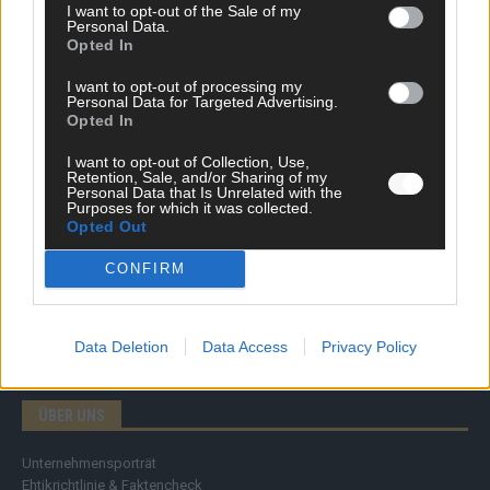
I want to opt-out of the Sale of my
Personal Data.
Opted In
DIREKT ZUM THEMA
I want to opt-out of processing my
News
Personal Data for Targeted Advertising.
Politik & Co
Opted In
Money Matters
I want to opt-out of Collection, Use,
Tipps & Tricks
Retention, Sale, and/or Sharing of my
Brainpower
Personal Data that Is Unrelated with the
Specials
Purposes for which it was collected.
Opted Out
Meinung
Streams & Storys
CONFIRM
Eurovision
FLASH – DAS VIDEOPORTAL
Data Deletion
Data Access
Privacy Policy
ÜBER UNS
Unternehmensporträt
Ehtikrichtlinie & Faktencheck