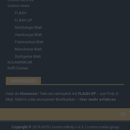
cozmo news
FLASH
FLASH UP
Nürnberger Blatt
Hamburger Blatt
Fränkisches Blatt
Münchener Blatt
Stuttgarter Blatt
KULINARIKUM.
Raffi Gasser
HINWEISGEBER
Hast du
Hinweise
? Teile sie vertraulich mit
FLASH UP
– per Post, E-
Mail, Telefon oder anonymem Briefkasten –
Hier mehr erfahren
.
Copyright
© 2019-2025 | cozmo infinity n.e.V. | cozmo media group