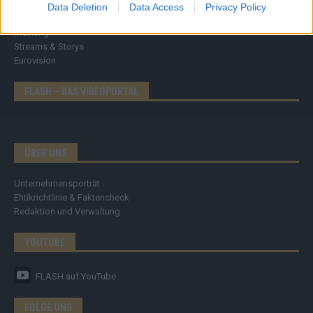
Brainpower
Data Deletion
Data Access
Privacy Policy
Specials
Meinung
Streams & Storys
Eurovision
FLASH – DAS VIDEOPORTAL
ÜBER UNS
Unternehmensporträt
Ehtikrichtlinie & Faktencheck
Redaktion und Verwaltung
YOUTUBE
FLASH
auf YouTube
FOLGE UNS