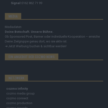
Signal:
0162 862 71 99
MEDIA
Mediadaten
Deine Botschaft. Unsere Bühne.
Ob Sponsored Post, Banner oder individuelle Kooperation – erreiche
Deine Zielgruppe genau dort, wo sie aktiv ist.
➔
Jetzt Werbung buchen & sichtbar werden!
EIN ANGEBOT DER COZMO NEWS
NETZWERK
cozmo infinity
cozmo media group
cozmo connect
cozmo production
cozmo records