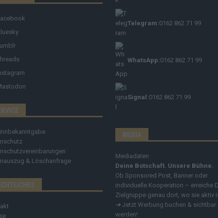
Facebook
Telegram:
0162 862 71 99
luesky
umblr
hreads
WhatsApp:
0162 862 71 99
nstagram
Mastodon
Signal:
0162 862 71 99
ERVICE
innbekanntgabe
MEDIA
nschutz
nschutzvereinbarungen
Mediadaten
nauszug & Löschanfrage
Deine Botschaft. Unsere Bühne.
Ob Sponsored Post, Banner oder
ECHTLICHES
individuelle Kooperation – erreiche 
Zielgruppe genau dort, wo sie aktiv i
➔
Jetzt Werbung buchen & sichtbar
akt
werden!
se