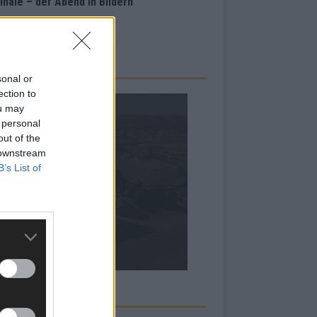
inale – der Abend in Bildern
i 2026
sonal or
ection to
ou may
 personal
out of the
 downstream
B’s List of
RBE BEI UNS!