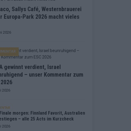
co, Sallys Café, Westernbrauerei
r Europa-Park 2026 macht vieles
ni 2026
MMENTAR
 gewinnt verdient, Israel
nruhigend – unser Kommentar zum
 2026
i 2026
ENTAR
inale morgen: Finnland Favorit, Australien
estiegen – alle 25 Acts im Kurzcheck
i 2026