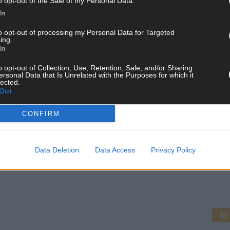
o opt-out of the Sale of my Personal Data.
In
to opt-out of processing my Personal Data for Targeted
ing.
In
o opt-out of Collection, Use, Retention, Sale, and/or Sharing
ersonal Data that Is Unrelated with the Purposes for which it
lected.
Out
CONFIRM
Data Deletion
Data Access
Privacy Policy
CH
AD