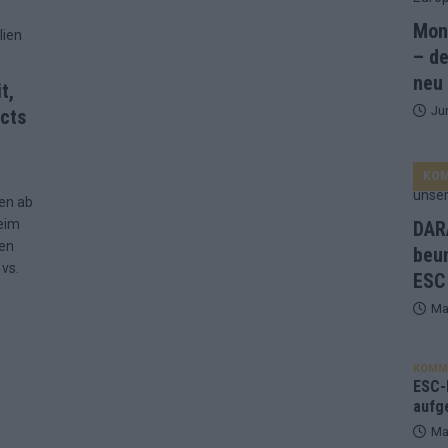
Mona
and Favorit, Australien aufgestiegen – alle 25 Acts im Kurzcheck
– de
neu
t,
Ju
ne Zahl zur Ikone wurde: 70 Jahre ESC-Wertungsgeschichte!
Acts
KO
ett – 26 Länder wollen den Sieg in Wien
EUROVISION
en ab
t – der Rest des ESC-Halbfinales war solide, aber kein Feuerwerk
beim
DARA
ßen
beu
vs.
ESC
gen die Wettquoten – vier sicher, sechs zittern, einer chancenlos!
Ma
esternbrauerei – der Europa-Park 2026 macht vieles neu
EXTRA
KOMM
 Israel beunruhigend – unser Kommentar zum ESC 2026
ESC-F
aufg
Ma