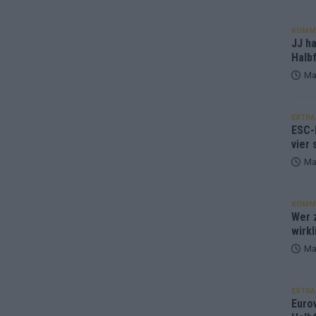
KOMM
JJ h
Halbf
Ma
EXTRA
ESC-
vier 
Ma
KOMM
Wer z
wirkl
Ma
EXTRA
Euro