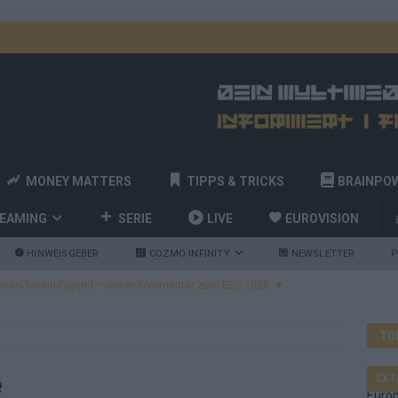
MONEY MATTERS
TIPPS & TRICKS
BRAINPO
REAMING
SERIE
LIVE
EUROVISION
HINWEISGEBER
COZMO INFINITY
NEWSLETTER
P
ulgarien jubelt, Israel sorgt für Diskussionen, Deutschland geht
TO
a und Billy Joel – das ESC-Finale wird eine Party
EUROVISION
 Startreihenfolge steht, Deutschland singt als Zweites!
e
EXT