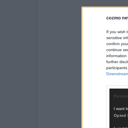
cozmo ne
If you wish 
sensitive in
confirm you
continue se
information 
further disc
participants
Downstream 
Persona
I want t
Opted 