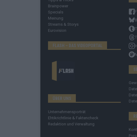
Brainpower
Specials
Meinung
B
Streams & Storys
T
Eurovision
T
FLASH – DAS VIDEOPORTAL
I
S
Gew
Date
Date
ÜBER UNS
Date
Unternehmensporträt
R
Ehtikrichtlinie & Faktencheck
Redaktion und Verwaltung
Kont
Pres