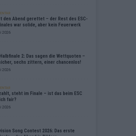
ENTAR
at den Abend gerettet – der Rest des ESC-
inales war solide, aber kein Feuerwerk
i 2026
Halbfinale 2: Das sagen die Wettquoten –
sicher, sechs zittern, einer chancenlos!
i 2026
ENTAR
ahlt, steht im Finale – ist das beim ESC
ich fair?
i 2026
vision Song Contest 2026: Das erste