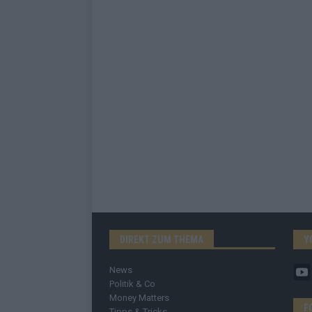
DIREKT ZUM THEMA
Y
News
Politik & Co
Money Matters
F
Tipps & Tricks