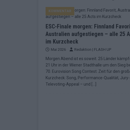
EUROVISION
KOMMENTAR
[ Mai 2026 ]
ESC-Finale morgen: Finnl
KOMMENTAR
ESC-Finale morgen: Finnland Favori
[ Mai 2026 ]
„Douze Points“ – wie ei
Australien aufgestiegen – alle 25 
im Kurzcheck
EUROVISION
Mai 2026
Redaktion | FLASH UP
[ Mai 2026 ]
Das ESC-Finale ist kompl
Morgen Abend ist es soweit. 25 Länder kämpf
[ Mai 2026 ]
JJ hat den Abend gerette
21 Uhr in der Wiener Stadthalle um den Sieg 
70. Eurovision Song Contest. Zeit für den gro
KOMMENTAR
Kurzcheck: Song, Performance-Qualität, Jury- 
[ Mai 2026 ]
ESC-Halbfinale 2: Das sa
Televoting-Appeal – und
[…]
EXTRA
[ Juni 2026 ]
Monaco, Sallys Café, W
[ Mai 2026 ]
DARA gewinnt verdient,
KOMMENTAR