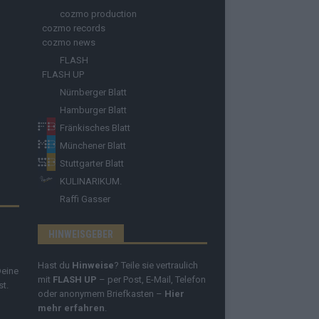
cozmo production
cozmo records
cozmo news
FLASH
FLASH UP
Nürnberger Blatt
Hamburger Blatt
Fränkisches Blatt
Münchener Blatt
Stuttgarter Blatt
KULINARIKUM.
Raffi Gasser
HINWEISGEBER
Hast du
Hinweise
? Teile sie vertraulich
Deine
mit
FLASH UP
– per Post, E-Mail, Telefon
st.
oder anonymem Briefkasten –
Hier
mehr erfahren
.