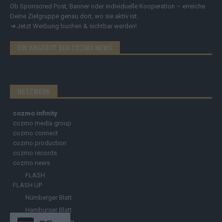
Ob Sponsored Post, Banner oder individuelle Kooperation – erreiche
Deine Zielgruppe genau dort, wo sie aktiv ist.
➔
Jetzt Werbung buchen & sichtbar werden!
EIN ANGEBOT DER COZMO NEWS
NETZWERK
cozmo infinity
cozmo media group
cozmo connect
cozmo production
cozmo records
cozmo news
FLASH
FLASH UP
Nürnberger Blatt
Hamburger Blatt