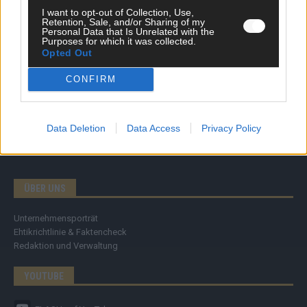
Specials
I want to opt-out of Collection, Use,
Meinung
Retention, Sale, and/or Sharing of my
Streams & Storys
Personal Data that Is Unrelated with the
Purposes for which it was collected.
Eurovision
Opted Out
FLASH – DAS VIDEOPORTAL
CONFIRM
Data Deletion
Data Access
Privacy Policy
ÜBER UNS
Unternehmensporträt
Ehtikrichtlinie & Faktencheck
Redaktion und Verwaltung
YOUTUBE