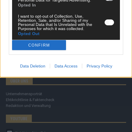
Personal Data for Targeted Advertising.
Specials
Opted In
Meinung
Streams & Storys
I want to opt-out of Collection, Use,
Eurovision
Retention, Sale, and/or Sharing of my
Personal Data that Is Unrelated with the
Purposes for which it was collected.
FLASH – DAS VIDEOPORTAL
Opted Out
CONFIRM
Data Deletion
Data Access
Privacy Policy
ÜBER UNS
Unternehmensporträt
Ehtikrichtlinie & Faktencheck
Redaktion und Verwaltung
YOUTUBE