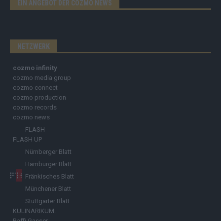
EIN ANGEBOT DER COZMO NEWS
NETZWERK
cozmo infinity
cozmo media group
cozmo connect
cozmo production
cozmo records
cozmo news
FLASH
FLASH UP
Nürnberger Blatt
Hamburger Blatt
Fränkisches Blatt
Münchener Blatt
Stuttgarter Blatt
KULINARIKUM.
Raffi Gasser