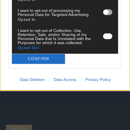
DIREKT ZUM THEMA
I want to opt-out of processing my
Personal Data for Targeted Advertising.
Opted In
News
Politik & Co
I want to opt-out of Collection, Use,
Money Matters
Retention, Sale, and/or Sharing of my
Tipps & Tricks
Personal Data that Is Unrelated with the
Purposes for which it was collected.
Brainpower
Opted Out
Specials
Meinung
CONFIRM
Streams & Storys
Eurovision
Data Deletion
Data Access
Privacy Policy
FLASH – DAS VIDEOPORTAL
ÜBER UNS