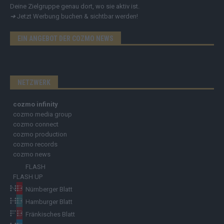
Deine Zielgruppe genau dort, wo sie aktiv ist.
➔
Jetzt Werbung buchen & sichtbar werden!
EIN ANGEBOT DER COZMO NEWS
NETZWERK
cozmo infinity
cozmo media group
cozmo connect
cozmo production
cozmo records
cozmo news
FLASH
FLASH UP
Nürnberger Blatt
Hamburger Blatt
Fränkisches Blatt