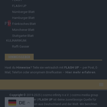
FLASH UP
Nürnberger Blatt
Hamburger Blatt
Fränkisches Blatt
Münchener Blatt
Stuttgarter Blatt
KULINARIKUM.
Raffi Gasser
HINWEISGEBER
Hast du
Hinweise
? Teile sie vertraulich mit
FLASH UP
– per Post, E-
Mail, Telefon oder anonymem Briefkasten –
Hier mehr erfahren
.
Copyright
© 2019-2025 | cozmo infinity n.e.V. | cozmo media group
Verlag Raffi Gasser |
FLASH UP
ist deine zuverlässige Quelle für
DE
aktuelle Nachrichten aus Deutschland und der Welt. Wir berichten