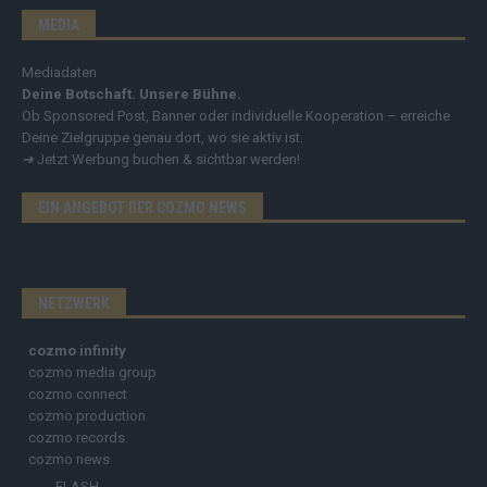
MEDIA
Mediadaten
Deine Botschaft. Unsere Bühne.
Ob Sponsored Post, Banner oder individuelle Kooperation – erreiche
Deine Zielgruppe genau dort, wo sie aktiv ist.
➔
Jetzt Werbung buchen & sichtbar werden!
EIN ANGEBOT DER COZMO NEWS
NETZWERK
cozmo infinity
cozmo media group
cozmo connect
cozmo production
cozmo records
cozmo news
FLASH