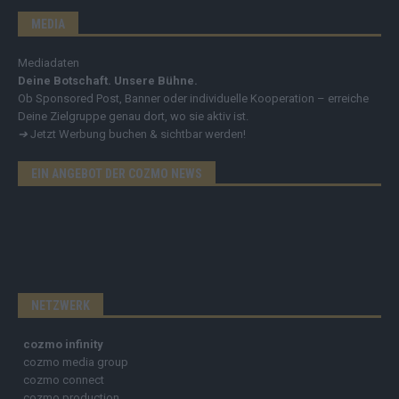
MEDIA
Mediadaten
Deine Botschaft. Unsere Bühne.
Ob Sponsored Post, Banner oder individuelle Kooperation – erreiche
Deine Zielgruppe genau dort, wo sie aktiv ist.
➔
Jetzt Werbung buchen & sichtbar werden!
EIN ANGEBOT DER COZMO NEWS
NETZWERK
cozmo infinity
cozmo media group
cozmo connect
cozmo production