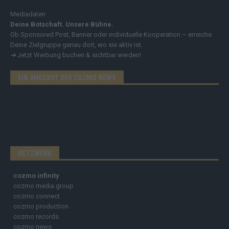
Mediadaten
Deine Botschaft. Unsere Bühne.
Ob Sponsored Post, Banner oder individuelle Kooperation – erreiche
Deine Zielgruppe genau dort, wo sie aktiv ist.
➔
Jetzt Werbung buchen & sichtbar werden!
EIN ANGEBOT DER COZMO NEWS
NETZWERK
cozmo infinity
cozmo media group
cozmo connect
cozmo production
cozmo records
cozmo news