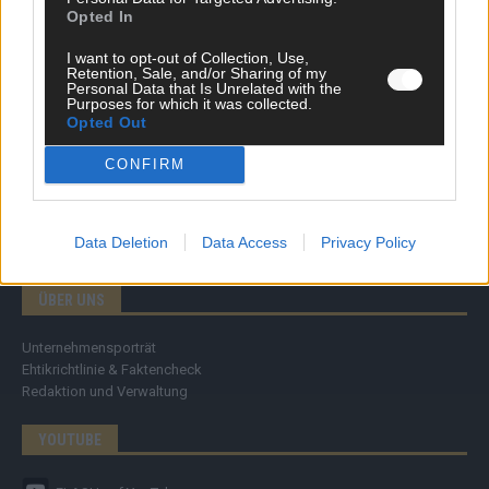
Specials
Opted In
Meinung
Streams & Storys
I want to opt-out of Collection, Use,
Eurovision
Retention, Sale, and/or Sharing of my
Personal Data that Is Unrelated with the
Purposes for which it was collected.
FLASH – DAS VIDEOPORTAL
Opted Out
CONFIRM
Data Deletion
Data Access
Privacy Policy
ÜBER UNS
Unternehmensporträt
Ehtikrichtlinie & Faktencheck
Redaktion und Verwaltung
YOUTUBE