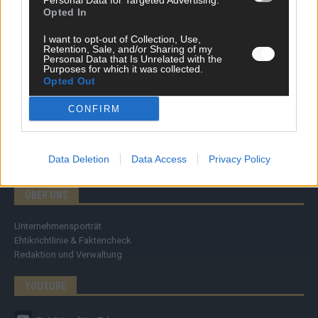
Personal Data for Targeted Advertising.
Specials
Opted In
Meinung
Streams & Storys
I want to opt-out of Collection, Use,
Eurovision
Retention, Sale, and/or Sharing of my
Personal Data that Is Unrelated with the
Purposes for which it was collected.
FLASH – DAS VIDEOPORTAL
Opted Out
CONFIRM
Data Deletion
Data Access
Privacy Policy
ÜBER UNS
Unternehmensporträt
Ehtikrichtlinie & Faktencheck
Redaktion und Verwaltung
YOUTUBE