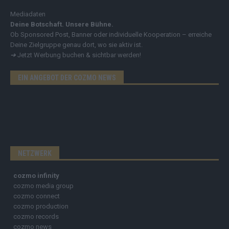
Mediadaten
Deine Botschaft. Unsere Bühne.
Ob Sponsored Post, Banner oder individuelle Kooperation – erreiche
Deine Zielgruppe genau dort, wo sie aktiv ist.
➔
Jetzt Werbung buchen & sichtbar werden!
EIN ANGEBOT DER COZMO NEWS
NETZWERK
cozmo infinity
cozmo media group
cozmo connect
cozmo production
cozmo records
cozmo news