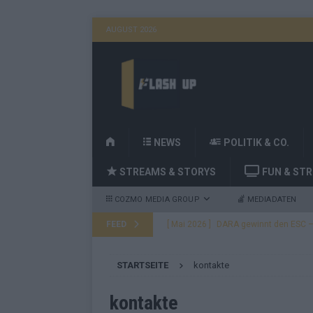
AUGUST 2026
H
NEWS
POLITIK & CO.
O
STREAMS & STORYS
FUN & ST
M
E
COZMO MEDIA GROUP
MEDIADATEN
FEED
[ Mai 2026 ]
DARA gewinnt den ESC – B
fast leer aus
EUROVISION
STARTSEITE
kontakte
[ Mai 2026 ]
JJ, Lordi, Verka Serduchk
[ Mai 2026 ]
ESC-Finale heute Abend –
kontakte