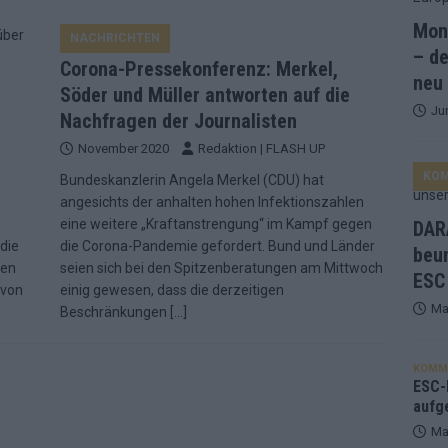
Mona
NACHRICHTEN
and Favorit, Australien aufgestiegen – alle 25 Acts im Kurzcheck
– de
Corona-Pressekonferenz: Merkel,
neu
Söder und Müller antworten auf die
Ju
ne Zahl zur Ikone wurde: 70 Jahre ESC-Wertungsgeschichte!
Nachfragen der Journalisten
November 2020
Redaktion | FLASH UP
KO
ett – 26 Länder wollen den Sieg in Wien
Bundeskanzlerin Angela Merkel (CDU) hat
EUROVISION
angesichts der anhalten hohen Infektionszahlen
t – der Rest des ESC-Halbfinales war solide, aber kein Feuerwerk
eine weitere „Kraftanstrengung“ im Kampf gegen
DARA
 die
die Corona-Pandemie gefordert. Bund und Länder
beu
len
seien sich bei den Spitzenberatungen am Mittwoch
ESC
gen die Wettquoten – vier sicher, sechs zittern, einer chancenlos!
 von
einig gewesen, dass die derzeitigen
Ma
Beschränkungen
[…]
esternbrauerei – der Europa-Park 2026 macht vieles neu
EXTRA
KOMM
 Israel beunruhigend – unser Kommentar zum ESC 2026
ESC-F
aufg
Ma