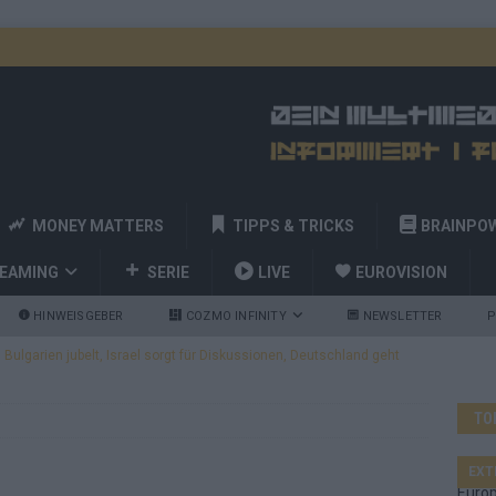
MONEY MATTERS
TIPPS & TRICKS
BRAINPO
REAMING
SERIE
LIVE
EUROVISION
HINWEISGEBER
COZMO INFINITY
NEWSLETTER
P
ulgarien jubelt, Israel sorgt für Diskussionen, Deutschland geht
TO
a und Billy Joel – das ESC-Finale wird eine Party
EUROVISION
 Startreihenfolge steht, Deutschland singt als Zweites!
EXT