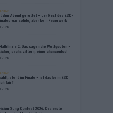
ENTAR
at den Abend gerettet – der Rest des ESC-
inales war solide, aber kein Feuerwerk
i 2026
Halbfinale 2: Das sagen die Wettquoten –
sicher, sechs zittern, einer chancenlos!
i 2026
ENTAR
ahlt, steht im Finale – ist das beim ESC
ich fair?
i 2026
vision Song Contest 2026: Das erste