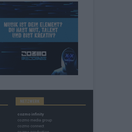
NETZWERK
cozmo infinity
cozmo media group
cozmo connect
cozmo production