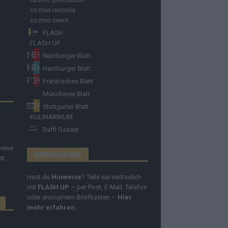
cozmo records
cozmo news
FLASH
FLASH UP
Nürnberger Blatt
Hamburger Blatt
Fränkisches Blatt
Münchener Blatt
Stuttgarter Blatt
KULINARIKUM.
Raffi Gasser
Deine
HINWEISGEBER
st.
Hast du
Hinweise
? Teile sie vertraulich
mit
FLASH UP
– per Post, E-Mail, Telefon
oder anonymem Briefkasten –
Hier
mehr erfahren
.