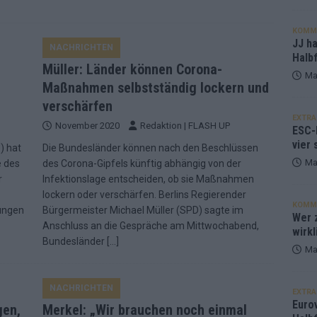
KOMM
JJ h
NACHRICHTEN
Halbf
Müller: Länder können Corona-
Ma
Maßnahmen selbstständig lockern und
verschärfen
EXTRA
November 2020
Redaktion | FLASH UP
ESC-
vier 
) hat
Die Bundesländer können nach den Beschlüssen
Ma
e des
des Corona-Gipfels künftig abhängig von der
r
Infektionslage entscheiden, ob sie Maßnahmen
lockern oder verschärfen. Berlins Regierender
KOMM
ungen
Bürgermeister Michael Müller (SPD) sagte im
Wer z
Anschluss an die Gespräche am Mittwochabend,
wirkl
Bundesländer
[…]
Ma
NACHRICHTEN
EXTRA
Euro
gen,
Merkel: „Wir brauchen noch einmal