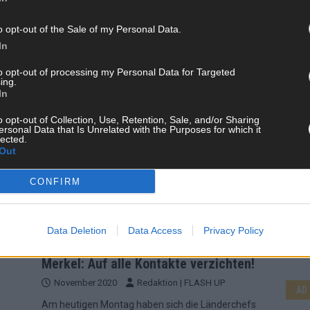
Merkel: „Jeder Kontakt, der nicht
stattfindet, ist gut“
o opt-out of the Sale of my Personal Data.
In
November 2020
Redaktion | FLASH UP
Bundeskanzlerin Merkel hat nach der
to opt-out of processing my Personal Data for Targeted
ing.
Zwischenbilanz mit den Ländern zu den
-
In
Maßnahmen zur Bekämpfung der Corona-
ent
Pandemie erneut an die Bürgerinnen und Bürger
o opt-out of Collection, Use, Retention, Sale, and/or Sharing
nde
ersonal Data that Is Unrelated with the Purposes for which it
appelliert: „Jeder Kontakt, der nicht stattfindet, ist
len
lected.
gut.“ Zwar sei noch keine Trendumkehr
[…]
Out
ar
CONFIRM
CH
Data Deletion
Data Access
Privacy Policy
NACHRICHTEN
Merkel: Auf alle Kontakte verzichten!
November 2020
Redaktion | FLASH UP
AD
Am heutigen Montag haben sich die Länderchefs