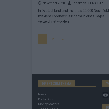
November 2020
Redaktion | FLASH UP
In Deutschland sind mehr als 22.000 Neuinfek
mit dem Coronavirus innerhalb eines Tages
verzeichnet worden.
1
2
»
DIREKT ZUM THEMA
Y
News
Politik & Co
Money Matters
F
Tipps & Tricks