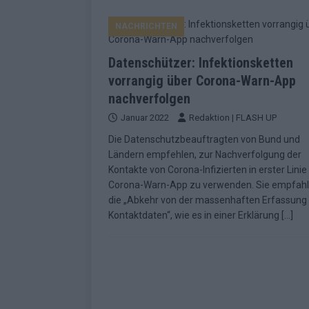
EUROVISION
NACHRICHTEN
[ Mai 2026 ]
ESC-Finale morgen: Finnl
KOMMENTAR
Datenschützer: Infektionsketten
[ Mai 2026 ]
„Douze Points“ – wie ei
vorrangig über Corona-Warn-App
nachverfolgen
EUROVISION
Januar 2022
Redaktion | FLASH UP
[ Mai 2026 ]
Das ESC-Finale ist kompl
Die Datenschutzbeauftragten von Bund und
[ Mai 2026 ]
JJ hat den Abend gerette
Ländern empfehlen, zur Nachverfolgung der
Kontakte von Corona-Infizierten in erster Linie
KOMMENTAR
Corona-Warn-App zu verwenden. Sie empfah
[ Mai 2026 ]
ESC-Halbfinale 2: Das sa
die „Abkehr von der massenhaften Erfassung
Kontaktdaten“, wie es in einer Erklärung
[…]
EXTRA
[ Juni 2026 ]
Monaco, Sallys Café, W
[ Mai 2026 ]
DARA gewinnt verdient,
KOMMENTAR