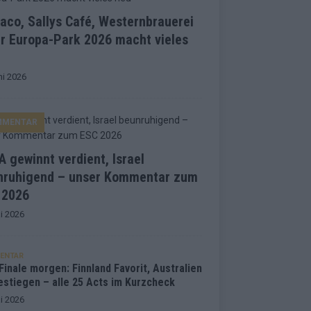
co, Sallys Café, Westernbrauerei
r Europa-Park 2026 macht vieles
ni 2026
MMENTAR
 gewinnt verdient, Israel
nruhigend – unser Kommentar zum
 2026
i 2026
ENTAR
inale morgen: Finnland Favorit, Australien
estiegen – alle 25 Acts im Kurzcheck
i 2026