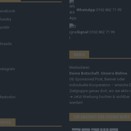
WhatsApp:
0162 862 71 99
Facebook
luesky
umblr
Signal:
0162 862 71 99
hreads
MEDIA
Mediadaten
nstagram
Deine Botschaft. Unsere Bühne.
Ob Sponsored Post, Banner oder
individuelle Kooperation – erreiche 
Zielgruppe genau dort, wo sie aktiv i
➔
Jetzt Werbung buchen & sichtbar
Mastodon
werden!
EIN ANGEBOT DER COZMO NEWS
ERVICE