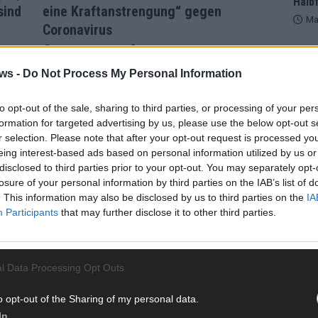
Halbf
sind
eine Kraftanstrengung“ gegen
Ma
Coronavirus
November 2020
Redaktion | FLASH UP
AD
Bundeskanzlerin Angela Merkel (CDU) hat
ws -
Do Not Process My Personal Information
en
angesichts der anhalten hohen Infektionszahlen
egen
eine weitere „Kraftanstrengung“ im Kampf gegen
to opt-out of the sale, sharing to third parties, or processing of your per
nder
die Corona-Pandemie gefordert. Bund und Länder
formation for targeted advertising by us, please use the below opt-out s
twoch
seien sich bei den Spitzenberatungen am Mittwoch
r selection. Please note that after your opt-out request is processed y
einig gewesen, dass die derzeitigen
eing interest-based ads based on personal information utilized by us or
Beschränkungen
[…]
disclosed to third parties prior to your opt-out. You may separately opt-
losure of your personal information by third parties on the IAB’s list of
. This information may also be disclosed by us to third parties on the
IA
Participants
that may further disclose it to other third parties.
l Data Processing Opt Outs
WE
o opt-out of the Sharing of my personal data.
NACHRICHTEN
In