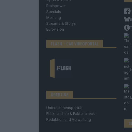
Brainpower
Specials
Meinung
B
Streams & Storys
T
Eurovision
FLASH – DAS VIDEOPORTAL
T
I
ÜBER UNS
Unternehmensporträt
Ehtikrichtlinie & Faktencheck
Redaktion und Verwaltung
S