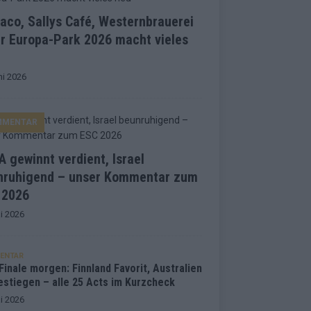
co, Sallys Café, Westernbrauerei
r Europa-Park 2026 macht vieles
ni 2026
MMENTAR
 gewinnt verdient, Israel
nruhigend – unser Kommentar zum
 2026
i 2026
ENTAR
inale morgen: Finnland Favorit, Australien
estiegen – alle 25 Acts im Kurzcheck
i 2026