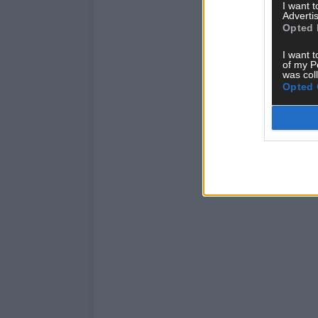
I want 
Advertis
Opted 
I want t
of my P
was col
Opted 