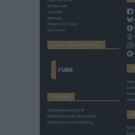
Brainpower
Specials
Meinung
B
Streams & Storys
T
Eurovision
T
FLASH – DAS VIDEOPORTAL
I
S
Gew
Date
Date
ÜBER UNS
Date
Unternehmensporträt
R
Ehtikrichtlinie & Faktencheck
Redaktion und Verwaltung
Kont
Pres