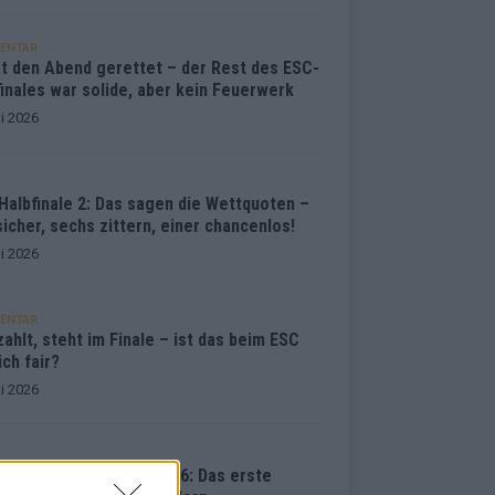
ENTAR
at den Abend gerettet – der Rest des ESC-
inales war solide, aber kein Feuerwerk
i 2026
Halbfinale 2: Das sagen die Wettquoten –
sicher, sechs zittern, einer chancenlos!
i 2026
ENTAR
ahlt, steht im Finale – ist das beim ESC
ich fair?
i 2026
vision Song Contest 2026: Das erste