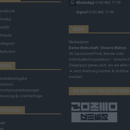
WhatsApp:
0162 862 71 99
Facebook
Signal:
0162 862 71 99
luesky
umblr
MEDIA
hreads
Mediadaten
nstagram
Deine Botschaft. Unsere Bühne.
Mastodon
Ob Sponsored Post, Banner oder
individuelle Kooperation – erreiche 
Zielgruppe genau dort, wo sie aktiv i
ERVICE
➔
Jetzt Werbung buchen & sichtbar
werden!
innbekanntgabe
nschutz
nschutzvereinbarungen
EIN ANGEBOT DER COZMO NEWS
nauszug & Löschanfrage
ECHTLICHES
akt
se