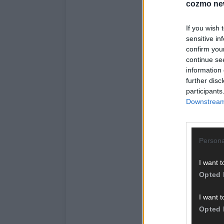
cozmo ne
If you wish 
sensitive in
confirm you
continue se
information 
further disc
participants
Downstream 
Persona
I want t
Opted 
I want t
Opted 