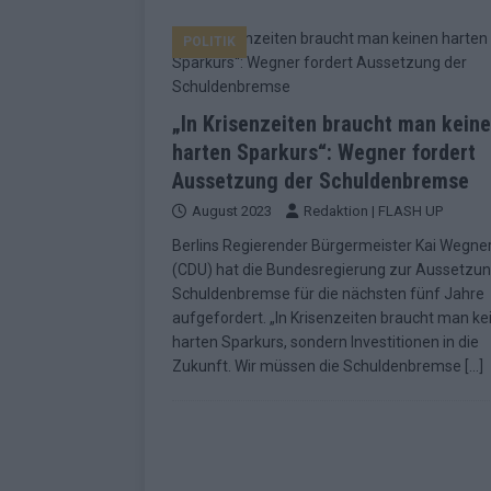
EUROVISION
POLITIK
[ Mai 2026 ]
ESC-Finale morgen: Finnl
KOMMENTAR
„In Krisenzeiten braucht man kein
[ Mai 2026 ]
„Douze Points“ – wie ei
harten Sparkurs“: Wegner fordert
EUROVISION
Aussetzung der Schuldenbremse
[ Mai 2026 ]
Das ESC-Finale ist kompl
August 2023
Redaktion | FLASH UP
[ Mai 2026 ]
JJ hat den Abend gerette
Berlins Regierender Bürgermeister Kai Wegne
(CDU) hat die Bundesregierung zur Aussetzun
KOMMENTAR
Schuldenbremse für die nächsten fünf Jahre
[ Mai 2026 ]
ESC-Halbfinale 2: Das sa
aufgefordert. „In Krisenzeiten braucht man ke
harten Sparkurs, sondern Investitionen in die
EXTRA
Zukunft. Wir müssen die Schuldenbremse
[…]
[ Juni 2026 ]
Monaco, Sallys Café, W
[ Mai 2026 ]
DARA gewinnt verdient,
KOMMENTAR