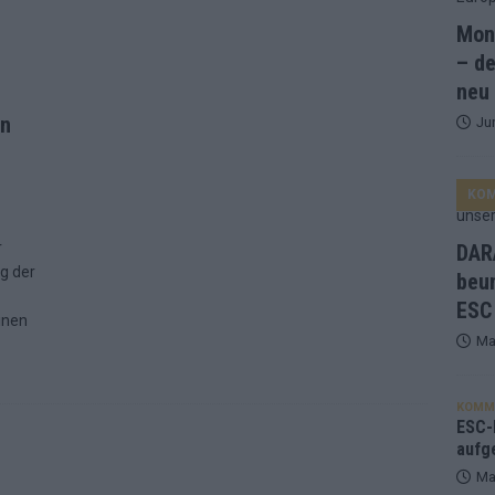
Mona
and Favorit, Australien aufgestiegen – alle 25 Acts im Kurzcheck
– de
neu
en
Ju
ne Zahl zur Ikone wurde: 70 Jahre ESC-Wertungsgeschichte!
KO
ett – 26 Länder wollen den Sieg in Wien
EUROVISION
t – der Rest des ESC-Halbfinales war solide, aber kein Feuerwerk
r
DARA
g der
beu
ESC
gen die Wettquoten – vier sicher, sechs zittern, einer chancenlos!
inen
Ma
esternbrauerei – der Europa-Park 2026 macht vieles neu
EXTRA
KOMM
 Israel beunruhigend – unser Kommentar zum ESC 2026
ESC-F
aufg
Ma