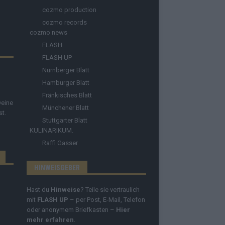
cozmo production
cozmo records
cozmo news
FLASH
FLASH UP
Nürnberger Blatt
Hamburger Blatt
Fränkisches Blatt
Deine
Münchener Blatt
st.
Stuttgarter Blatt
KULINARIKUM.
Raffi Gasser
HINWEISGEBER
Hast du
Hinweise
? Teile sie vertraulich
mit
FLASH UP
– per Post, E-Mail, Telefon
oder anonymem Briefkasten –
Hier
mehr erfahren
.