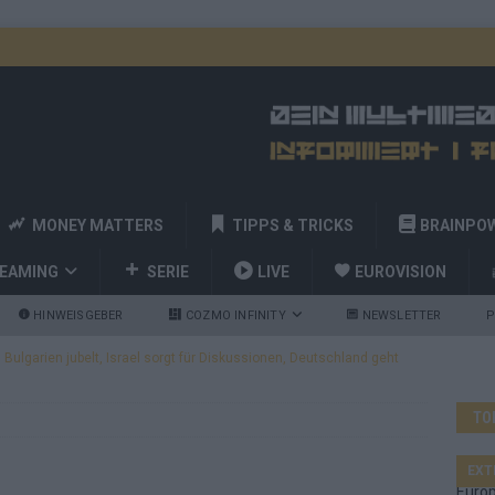
MONEY MATTERS
TIPPS & TRICKS
BRAINPO
REAMING
SERIE
LIVE
EUROVISION
HINWEISGEBER
COZMO INFINITY
NEWSLETTER
P
ulgarien jubelt, Israel sorgt für Diskussionen, Deutschland geht
TO
a und Billy Joel – das ESC-Finale wird eine Party
EUROVISION
 Startreihenfolge steht, Deutschland singt als Zweites!
EXT