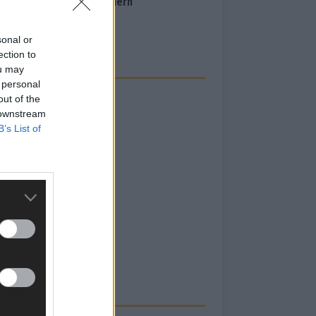
inale – der Abend in Bildern
i 2026
sonal or
ection to
ou may
 personal
out of the
 downstream
B’s List of
RBE BEI UNS!