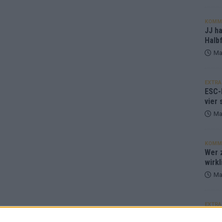
KOMM
JJ h
Halbf
Ma
EXTRA
ESC-
vier 
Ma
KOMM
Wer z
wirkl
Ma
EXTRA
Euro