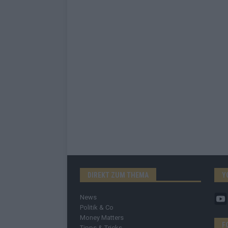
DIREKT ZUM THEMA
Y
News
Politik & Co
Money Matters
F
Tipps & Tricks