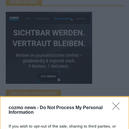
WERBE BEI UNS!
CHECK UNS AUF FACEBOOK
cozmo news -
Do Not Process My Personal
Information
If you wish to opt-out of the sale, sharing to third parties, or
AD