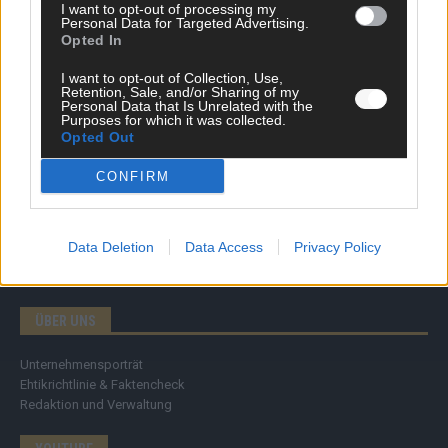
Tipps & Tricks
I want to opt-out of processing my
Personal Data for Targeted Advertising.
Brainpower
Opted In
Specials
Meinung
I want to opt-out of Collection, Use,
Streams & Storys
Retention, Sale, and/or Sharing of my
Personal Data that Is Unrelated with the
Eurovision
Purposes for which it was collected.
Opted Out
FLASH – DAS VIDEOPORTAL
CONFIRM
Data Deletion
Data Access
Privacy Policy
ÜBER UNS
Unternehmensporträt
Ehtikrichtlinie & Faktencheck
Redaktion und Verwaltung