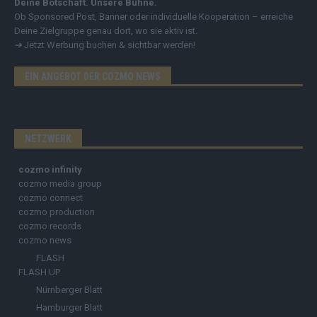
Deine Botschaft. Unsere Bühne.
Ob Sponsored Post, Banner oder individuelle Kooperation – erreiche
Deine Zielgruppe genau dort, wo sie aktiv ist.
➔
Jetzt Werbung buchen & sichtbar werden!
EIN ANGEBOT DER COZMO NEWS
NETZWERK
cozmo infinity
cozmo media group
cozmo connect
cozmo production
cozmo records
cozmo news
FLASH
FLASH UP
Nürnberger Blatt
Hamburger Blatt