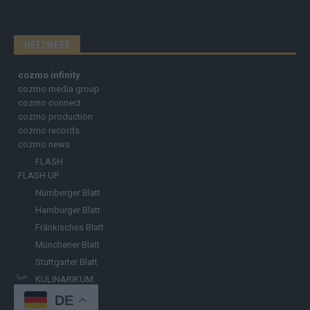
NETZWERK
cozmo infinity
cozmo media group
cozmo connect
cozmo production
cozmo records
cozmo news
FLASH
FLASH UP
Nürnberger Blatt
Hamburger Blatt
Fränkisches Blatt
Münchener Blatt
Stuttgarter Blatt
KULINARIKUM.
Raffi Gasser
DE