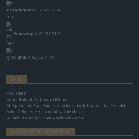
Telegram:
0162 862 71 99
WhatsApp:
0162 862 71 99
Signal:
0162 862 71 99
MEDIA
Mediadaten
Deine Botschaft. Unsere Bühne.
Ob Sponsored Post, Banner oder individuelle Kooperation – erreiche
Deine Zielgruppe genau dort, wo sie aktiv ist.
➔
Jetzt Werbung buchen & sichtbar werden!
EIN ANGEBOT DER COZMO NEWS