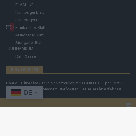
FLASH UP
Nürnberger Blatt
Hamburger Blatt
Fränkisches Blatt
Münchener Blatt
Stuttgarter Blatt
KULINARIKUM.
Raffi Gasser
HINWEISGEBER
Hast du
Hinweise
? Teile sie vertraulich mit
FLASH UP
– per Post, E-
Mail, Telefon oder anonymem Briefkasten –
Hier mehr erfahren
.
DE
Copyright
© 2019-2025 | cozmo infinity n.e.V. | cozmo media group
Verlag Raffi Gasser |
FLASH UP
ist deine zuverlässige Quelle für
aktuelle Nachrichten aus Deutschland und der Welt. Wir berichten
unabhängig, fundiert und verständlich – online, mobil und crossmedial.