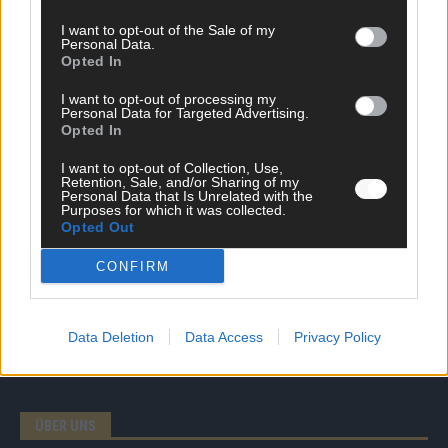
I want to opt-out of the Sale of my
Personal Data.
Opted In
DIREKT ZUM THEMA
I want to opt-out of processing my
Personal Data for Targeted Advertising.
Opted In
News
Politik & Co
I want to opt-out of Collection, Use,
Money Matters
Retention, Sale, and/or Sharing of my
Tipps & Tricks
Personal Data that Is Unrelated with the
Purposes for which it was collected.
Brainpower
Opted Out
Specials
Meinung
CONFIRM
Streams & Storys
Eurovision
Data Deletion
Data Access
Privacy Policy
FLASH – DAS VIDEOPORTAL
ÜBER UNS