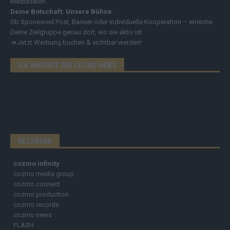
Mediadaten
Deine Botschaft. Unsere Bühne.
Ob Sponsored Post, Banner oder individuelle Kooperation – erreiche
Deine Zielgruppe genau dort, wo sie aktiv ist.
➔
Jetzt Werbung buchen & sichtbar werden!
EIN ANGEBOT DER COZMO NEWS
NETZWERK
cozmo infinity
cozmo media group
cozmo connect
cozmo production
cozmo records
cozmo news
FLASH