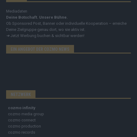
Mediadaten
Deine Botschaft. Unsere Bühne.
Ob Sponsored Post, Banner oder individuelle Kooperation – erreiche
Deine Zielgruppe genau dort, wo sie aktiv ist.
➔
Jetzt Werbung buchen & sichtbar werden!
EIN ANGEBOT DER COZMO NEWS
NETZWERK
cozmo infinity
cozmo media group
cozmo connect
cozmo production
cozmo records