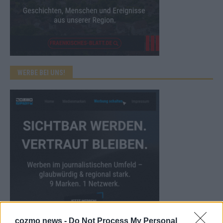
WERBE BEI UNS!
cozmo news -
Do Not Process My Personal