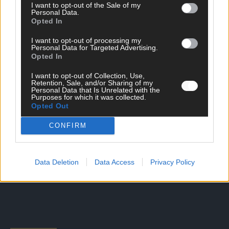
I want to opt-out of the Sale of my
Personal Data.
Opted In
DIREKT ZUM THEMA
I want to opt-out of processing my
News
Personal Data for Targeted Advertising.
Politik & Co
Opted In
Money Matters
I want to opt-out of Collection, Use,
Tipps & Tricks
Retention, Sale, and/or Sharing of my
Brainpower
Personal Data that Is Unrelated with the
Specials
Purposes for which it was collected.
Opted Out
Meinung
Streams & Storys
CONFIRM
Eurovision
FLASH – DAS VIDEOPORTAL
Data Deletion
Data Access
Privacy Policy