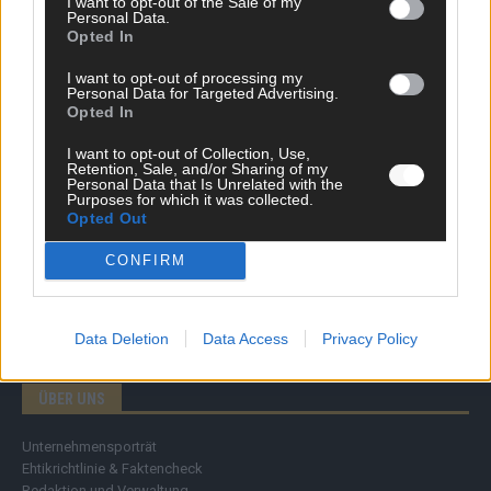
I want to opt-out of the Sale of my
Personal Data.
DIREKT ZUM THEMA
Opted In
I want to opt-out of processing my
News
Personal Data for Targeted Advertising.
Politik & Co
Opted In
Money Matters
Tipps & Tricks
I want to opt-out of Collection, Use,
Brainpower
Retention, Sale, and/or Sharing of my
Personal Data that Is Unrelated with the
Specials
Purposes for which it was collected.
Meinung
Opted Out
Streams & Storys
Eurovision
CONFIRM
FLASH – DAS VIDEOPORTAL
Data Deletion
Data Access
Privacy Policy
ÜBER UNS
Unternehmensporträt
Ehtikrichtlinie & Faktencheck
Redaktion und Verwaltung