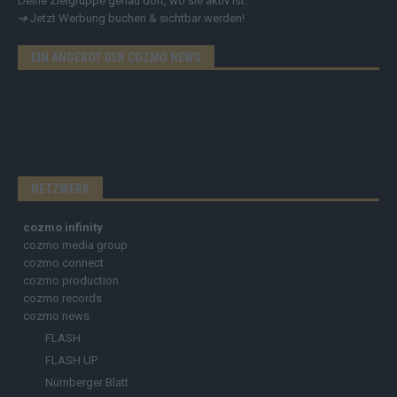
Deine Zielgruppe genau dort, wo sie aktiv ist.
➔
Jetzt Werbung buchen & sichtbar werden!
EIN ANGEBOT DER COZMO NEWS
NETZWERK
cozmo infinity
cozmo media group
cozmo connect
cozmo production
cozmo records
cozmo news
FLASH
FLASH UP
Nürnberger Blatt