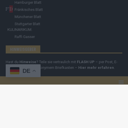
Hamburger Blatt
Fränkisches Blatt
Münchener Blatt
Stuttgarter Blatt
KULINARIKUM.
Raffi Gasser
HINWEISGEBER
Hast du
Hinweise
? Teile sie vertraulich mit
FLASH UP
– per Post, E-
Mail, Telefon oder anonymem Briefkasten –
Hier mehr erfahren
.
DE
Copyright
© 2019-2025 | cozmo infinity n.e.V. | cozmo media group
Verlag Raffi Gasser |
FLASH UP
ist deine zuverlässige Quelle für
aktuelle Nachrichten aus Deutschland und der Welt. Wir berichten
unabhängig, fundiert und verständlich – online, mobil und crossmedial.
Alle Inhalte auf dieser Website – Texte, Videos, Logos und Design –
sind urheberrechtlich geschützt
. Kopieren, Vervielfältigen oder
Weitergeben ohne unsere Zustimmung ist nicht erlaubt. Bei Interesse