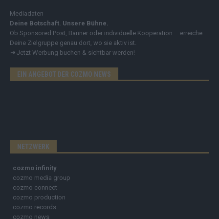
Mediadaten
Deine Botschaft. Unsere Bühne.
Ob Sponsored Post, Banner oder individuelle Kooperation – erreiche
Deine Zielgruppe genau dort, wo sie aktiv ist.
➔
Jetzt Werbung buchen & sichtbar werden!
EIN ANGEBOT DER COZMO NEWS
NETZWERK
cozmo infinity
cozmo media group
cozmo connect
cozmo production
cozmo records
cozmo news