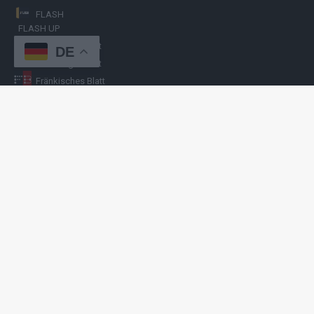
FLASH
FLASH UP
Nürnberger Blatt
DE
Hamburger Blatt
Fränkisches Blatt
Münchener Blatt
Stuttgarter Blatt
KULINARIKUM.
Raffi Gasser
HINWEISGEBER
Hast du
Hinweise
? Teile sie vertraulich mit
FLASH UP
– per Post, E-
Mail, Telefon oder anonymem Briefkasten –
Hier mehr erfahren
.
Copyright
© 2019-2025 | cozmo infinity n.e.V. | cozmo media group
Verlag Raffi Gasser |
FLASH UP
ist deine zuverlässige Quelle für