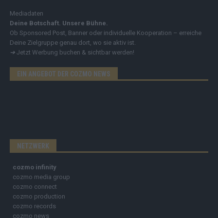
Mediadaten
Deine Botschaft. Unsere Bühne.
Ob Sponsored Post, Banner oder individuelle Kooperation – erreiche
Deine Zielgruppe genau dort, wo sie aktiv ist.
➔
Jetzt Werbung buchen & sichtbar werden!
EIN ANGEBOT DER COZMO NEWS
NETZWERK
cozmo infinity
cozmo media group
cozmo connect
cozmo production
cozmo records
cozmo news