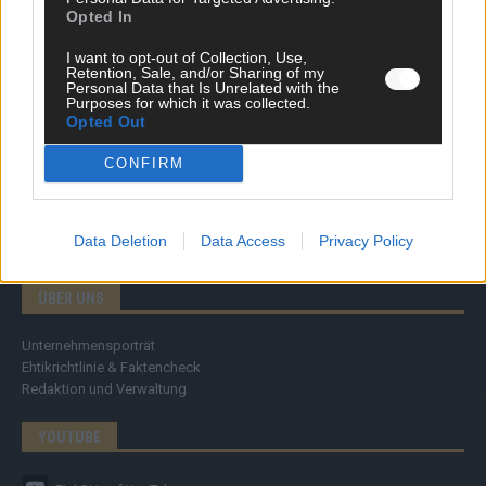
Specials
Opted In
Meinung
Streams & Storys
I want to opt-out of Collection, Use,
Eurovision
Retention, Sale, and/or Sharing of my
Personal Data that Is Unrelated with the
Purposes for which it was collected.
FLASH – DAS VIDEOPORTAL
Opted Out
CONFIRM
Data Deletion
Data Access
Privacy Policy
ÜBER UNS
Unternehmensporträt
Ehtikrichtlinie & Faktencheck
Redaktion und Verwaltung
YOUTUBE