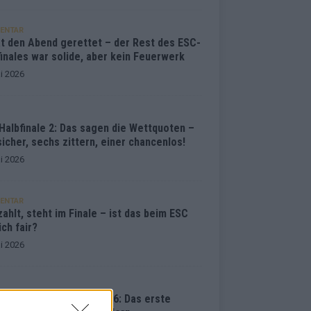
ENTAR
at den Abend gerettet – der Rest des ESC-
inales war solide, aber kein Feuerwerk
i 2026
Halbfinale 2: Das sagen die Wettquoten –
sicher, sechs zittern, einer chancenlos!
i 2026
ENTAR
ahlt, steht im Finale – ist das beim ESC
ich fair?
i 2026
vision Song Contest 2026: Das erste