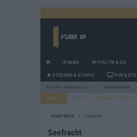
AUGUST 2026
H
NEWS
POLITIK & CO.
O
STREAMS & STORYS
FUN & ST
M
E
COZMO MEDIA GROUP
MEDIADATEN
FEED
[ Mai 2026 ]
DARA gewinnt den ESC – B
fast leer aus
EUROVISION
STARTSEITE
Seefracht
[ Mai 2026 ]
JJ, Lordi, Verka Serduchk
[ Mai 2026 ]
ESC-Finale heute Abend –
Seefracht