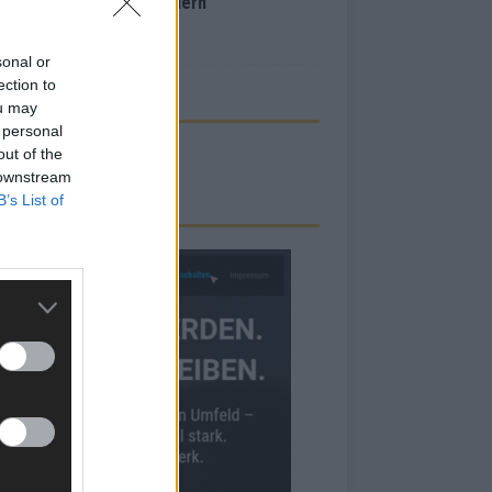
inale – der Abend in Bildern
i 2026
sonal or
ection to
ou may
 personal
out of the
 downstream
B’s List of
RBE BEI UNS!