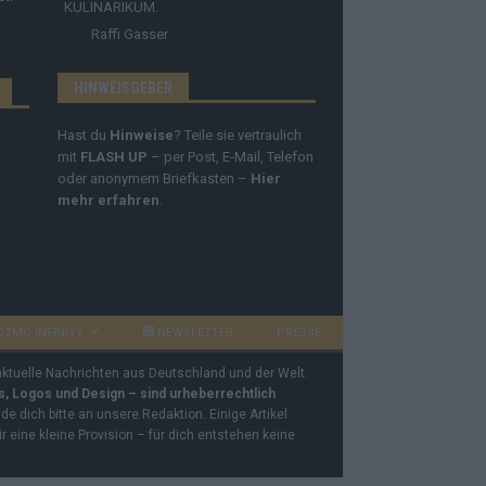
KULINARIKUM.
Raffi Gasser
HINWEISGEBER
Hast du
Hinweise
? Teile sie vertraulich
mit
FLASH UP
– per Post, E-Mail, Telefon
oder anonymem Briefkasten –
Hier
mehr erfahren
.
OZMO INFINITY
NEWSLETTER
PRESSE
 aktuelle Nachrichten aus Deutschland und der Welt.
os, Logos und Design – sind urheberrechtlich
e dich bitte an unsere Redaktion. Einige Artikel
ir eine kleine Provision – für dich entstehen keine