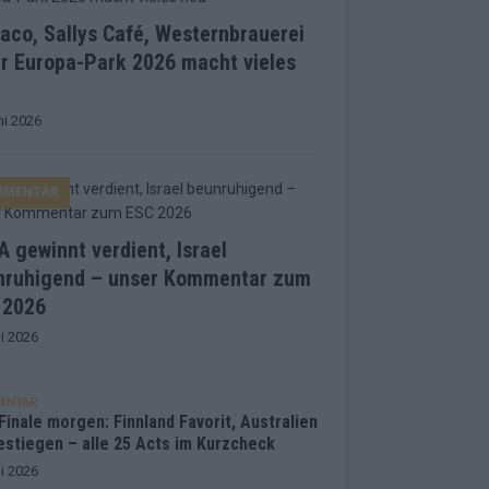
co, Sallys Café, Westernbrauerei
r Europa-Park 2026 macht vieles
ni 2026
MMENTAR
 gewinnt verdient, Israel
nruhigend – unser Kommentar zum
 2026
i 2026
ENTAR
inale morgen: Finnland Favorit, Australien
estiegen – alle 25 Acts im Kurzcheck
i 2026