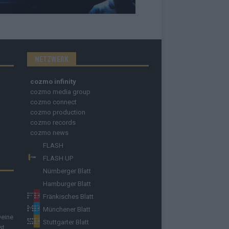
NETZWERK
cozmo infinity
cozmo media group
cozmo connect
cozmo production
cozmo records
cozmo news
FLASH
FLASH UP
Nürnberger Blatt
Hamburger Blatt
Fränkisches Blatt
Münchener Blatt
Deine
Stuttgarter Blatt
st.