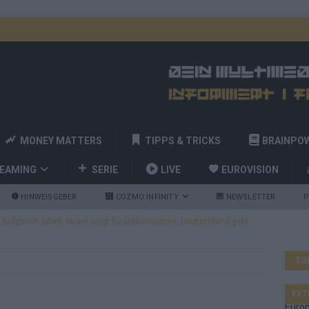
MONEY MATTERS
TIPPS & TRICKS
BRAINPO
REAMING
SERIE
LIVE
EUROVISION
HINWEISGEBER
COZMO INFINITY
NEWSLETTER
P
ulgarien jubelt, Israel sorgt für Diskussionen, Deutschland geht
TO
a und Billy Joel – das ESC-Finale wird eine Party
EUROVISION
 Startreihenfolge steht, Deutschland singt als Zweites!
EXT