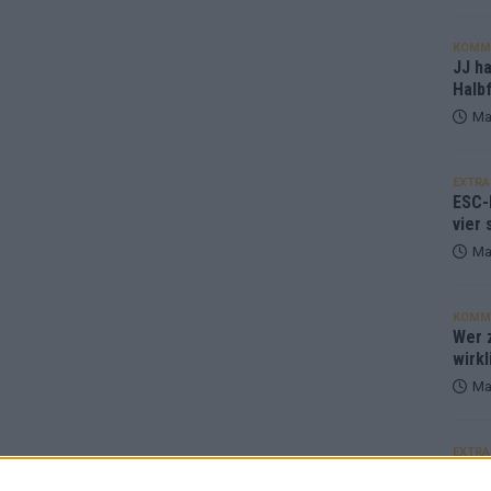
KOMM
JJ h
Halbf
Ma
EXTRA
ESC-
vier 
Ma
KOMM
Wer z
wirkl
Ma
EXTRA
Euro