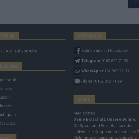
OUTUBE
MESSENGER
Schreib uns auf Facebook
FLASH
auf YouTube
Telegram:
0162 862 71 99
OLGE UNS
WhatsApp:
0162 862 71 99
Facebook
Signal:
0162 862 71 99
luesky
umblr
MEDIA
hreads
Mediadaten
nstagram
Deine Botschaft. Unsere Bühne.
Mastodon
Ob Sponsored Post, Banner oder
individuelle Kooperation – erreiche 
Zielgruppe genau dort, wo sie aktiv i
ERVICE