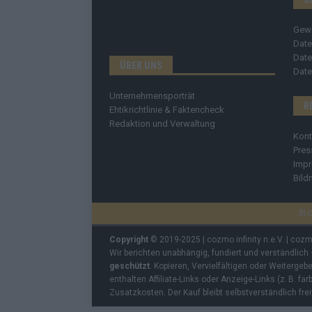
Gew
Date
Date
ÜBER UNS
Date
Unternehmensporträt
R
Ehtikrichtlinie & Faktencheck
Redaktion und Verwaltung
Kont
Pres
Imp
Bild
C
Copyright
© 2019-2025 | cozmo infinity n.e.V. | coz
Wir berichten unabhängig, fundiert und verständlich
geschützt
. Kopieren, Vervielfältigen oder Weiterge
enthalten Affiliate-Links oder Anzeige-Links (z. B. fa
Zusatzkosten. Der Kauf bleibt selbstverständlich frei