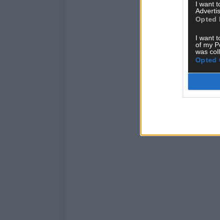
I want 
Advertis
Opted 
I want t
of my P
was col
Opted 