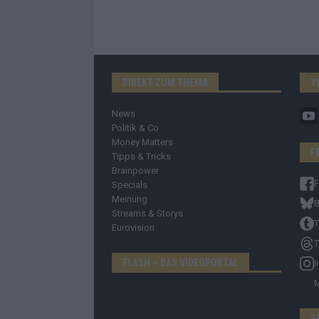
DIREKT ZUM THEMA
Y
News
Politik & Co
Money Matters
F
Tipps & Tricks
Brainpower
Specials
Meinung
B
Streams & Storys
T
Eurovision
T
FLASH – DAS VIDEOPORTAL
I
S