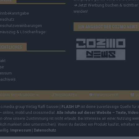
➔
Jetzt Werbung buchen & sichtbar
werden!
innbekanntgabe
nschutz
nschutzvereinbarungen
EIN ANGEBOT DER COZMO NEWS
nauszug & Löschanfrage
ECHTLICHES
akt
se
ressum
nachweis
OZMO MEDIA GROUP
MEDIADATEN
HINWEISGEBER
C
mo media group Verlag Raffi Gasser |
FLASH UP
ist deine zuverlässige Quelle für
 – online, mobil und crossmedial.
Alle Inhalte auf dieser Website – Texte, Vide
ben ohne unsere Zustimmung ist nicht erlaubt. Bei Interesse an einer Nutzung wend
rblich markiert oder unterstrichen). Wenn du darüber ein Produkt kaufst, erhalten w
willig.
Impressum
|
Datenschutz