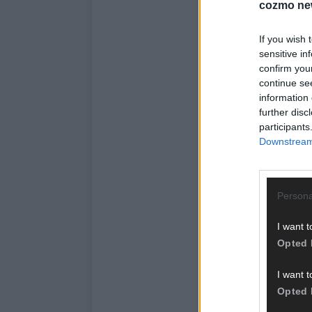
cozmo ne
If you wish 
sensitive in
confirm you
continue se
information 
further disc
participants
Downstream 
Persona
I want t
Opted 
I want t
Opted 