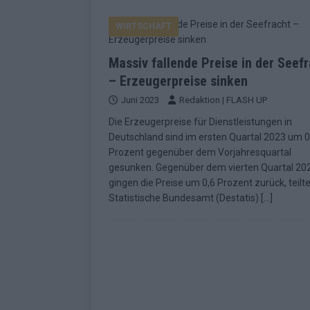
EUROVISION
WIRTSCHAFT
[ Mai 2026 ]
ESC-Finale morgen: Finnl
KOMMENTAR
Massiv fallende Preise in der Seef
[ Mai 2026 ]
„Douze Points“ – wie ei
– Erzeugerpreise sinken
Juni 2023
Redaktion | FLASH UP
EUROVISION
Die Erzeugerpreise für Dienstleistungen in
[ Mai 2026 ]
Das ESC-Finale ist kompl
Deutschland sind im ersten Quartal 2023 um 0
[ Mai 2026 ]
JJ hat den Abend gerette
Prozent gegenüber dem Vorjahresquartal
gesunken. Gegenüber dem vierten Quartal 20
KOMMENTAR
gingen die Preise um 0,6 Prozent zurück, teilt
[ Mai 2026 ]
ESC-Halbfinale 2: Das sa
Statistische Bundesamt (Destatis)
[…]
EXTRA
[ Juni 2026 ]
Monaco, Sallys Café, W
[ Mai 2026 ]
DARA gewinnt verdient,
KOMMENTAR