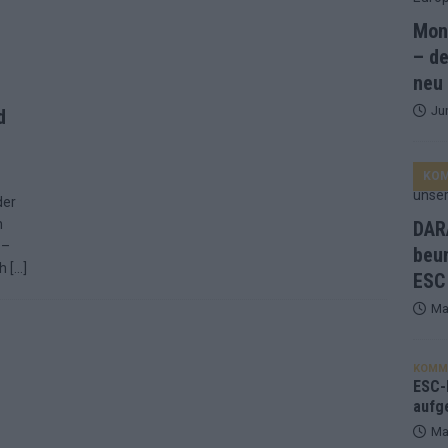
Mona
and Favorit, Australien aufgestiegen – alle 25 Acts im Kurzcheck
– de
neu
Ju
ne Zahl zur Ikone wurde: 70 Jahre ESC-Wertungsgeschichte!
d
KO
ett – 26 Länder wollen den Sieg in Wien
EUROVISION
der
t – der Rest des ESC-Halbfinales war solide, aber kein Feuerwerk
n
DARA
 –
beu
ch
[…]
ESC
gen die Wettquoten – vier sicher, sechs zittern, einer chancenlos!
Ma
esternbrauerei – der Europa-Park 2026 macht vieles neu
EXTRA
KOMM
 Israel beunruhigend – unser Kommentar zum ESC 2026
ESC-F
aufg
Ma