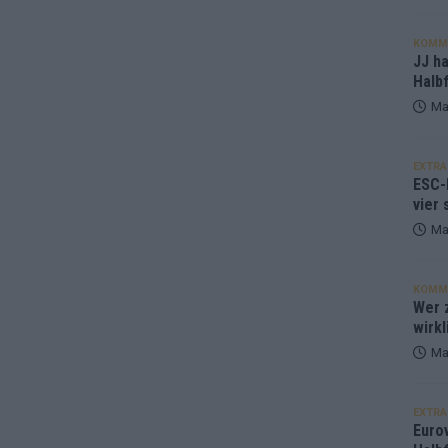
KOMM
JJ h
Halbf
Ma
EXTRA
ESC-
vier 
Ma
KOMM
Wer z
wirkl
Ma
EXTRA
Euro