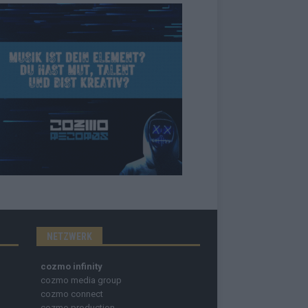
NETZWERK
cozmo infinity
cozmo media group
cozmo connect
cozmo production