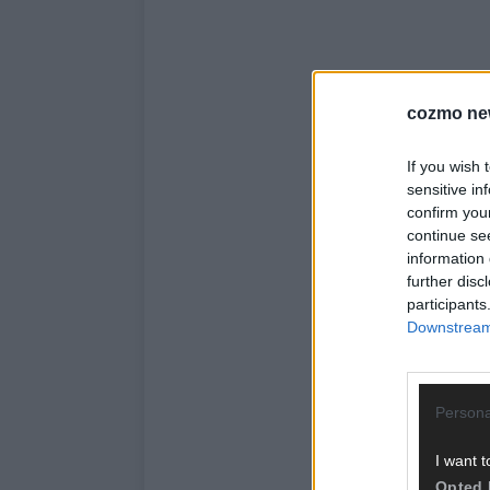
cozmo ne
If you wish 
sensitive in
confirm you
continue se
information 
further disc
participants
Downstream 
Persona
I want t
Opted 