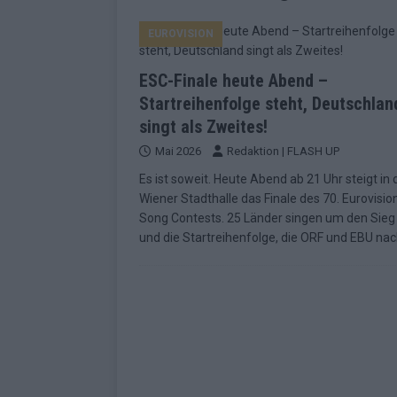
EUROVISION
EUROVISION
[ Mai 2026 ]
ESC-Finale morgen: Finnl
KOMMENTAR
ESC-Finale heute Abend –
[ Mai 2026 ]
„Douze Points“ – wie ei
Startreihenfolge steht, Deutschlan
singt als Zweites!
EUROVISION
Mai 2026
Redaktion | FLASH UP
[ Mai 2026 ]
Das ESC-Finale ist kompl
Es ist soweit. Heute Abend ab 21 Uhr steigt in 
[ Mai 2026 ]
JJ hat den Abend gerette
Wiener Stadthalle das Finale des 70. Eurovisio
Song Contests. 25 Länder singen um den Sieg
KOMMENTAR
und die Startreihenfolge, die ORF und EBU na
[ Mai 2026 ]
ESC-Halbfinale 2: Das sa
EXTRA
[ Juni 2026 ]
Monaco, Sallys Café, W
[ Mai 2026 ]
DARA gewinnt verdient,
KOMMENTAR