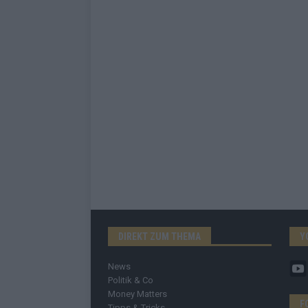
DIREKT ZUM THEMA
Y
News
Politik & Co
Money Matters
F
Tipps & Tricks