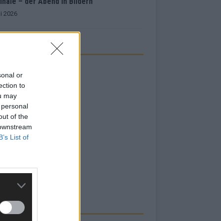
inale – der Abend in Bildern
i 2026
sonal or
ection to
ou may
 personal
out of the
 downstream
B’s List of
RBE BEI UNS!