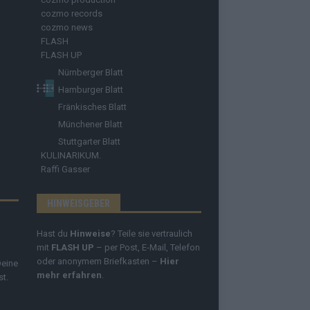
cozmo records
cozmo news
FLASH
FLASH UP
Nürnberger Blatt
Hamburger Blatt
Fränkisches Blatt
Münchener Blatt
Stuttgarter Blatt
KULINARIKUM.
Raffi Gasser
HINWEISGEBER
Hast du
Hinweise
? Teile sie vertraulich
mit
FLASH UP
– per Post, E-Mail, Telefon
oder anonymem Briefkasten –
Hier
Deine
mehr erfahren
.
st.