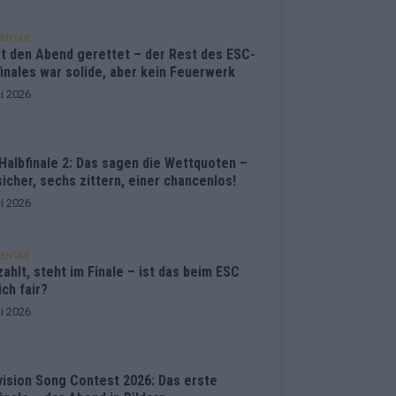
ENTAR
at den Abend gerettet – der Rest des ESC-
inales war solide, aber kein Feuerwerk
i 2026
Halbfinale 2: Das sagen die Wettquoten –
sicher, sechs zittern, einer chancenlos!
i 2026
ENTAR
ahlt, steht im Finale – ist das beim ESC
ich fair?
i 2026
vision Song Contest 2026: Das erste