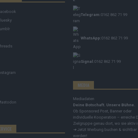
Facebook
Telegram:
0162 862 71 99
luesky
umblr
WhatsApp:
0162 862 71 99
hreads
Signal:
0162 862 71 99
nstagram
MEDIA
Mediadaten
Mastodon
Deine Botschaft. Unsere Bühne.
Ob Sponsored Post, Banner oder
individuelle Kooperation – erreiche 
Zielgruppe genau dort, wo sie aktiv i
ERVICE
➔
Jetzt Werbung buchen & sichtbar
werden!