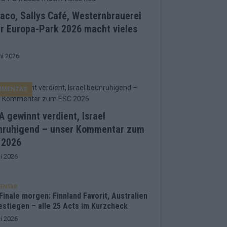
co, Sallys Café, Westernbrauerei
r Europa-Park 2026 macht vieles
ni 2026
MMENTAR
 gewinnt verdient, Israel
nruhigend – unser Kommentar zum
 2026
i 2026
ENTAR
inale morgen: Finnland Favorit, Australien
estiegen – alle 25 Acts im Kurzcheck
i 2026