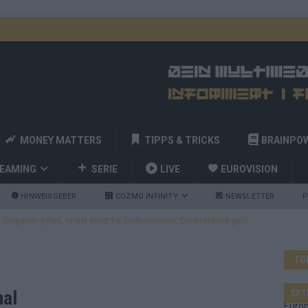
MONEY MATTERS
TIPPS & TRICKS
BRAINPO
REAMING
SERIE
LIVE
EUROVISION
HINWEISGEBER
COZMO INFINITY
NEWSLETTER
P
ulgarien jubelt, Israel sorgt für Diskussionen, Deutschland geht
TO
a und Billy Joel – das ESC-Finale wird eine Party
EUROVISION
 Startreihenfolge steht, Deutschland singt als Zweites!
nal
EXT