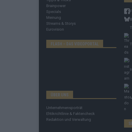
Brainpower
Specials
Meinung
B
Streams & Storys
T
Eurovision
FLASH – DAS VIDEOPORTAL
T
I
ÜBER UNS
Unternehmensporträt
Ehtikrichtlinie & Faktencheck
Redaktion und Verwaltung
S