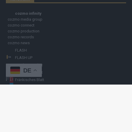
cozmo infinity
cozmo media group
cozmo connect
cozmo production
cozmo records
cozmo news
FLASH
FLASH UP
Nürnberger Blatt
DE
Hamburger Blatt
Fränkisches Blatt
Münchener Blatt
Stuttgarter Blatt
KULINARIKUM.
Raffi Gasser
HINWEISGEBER