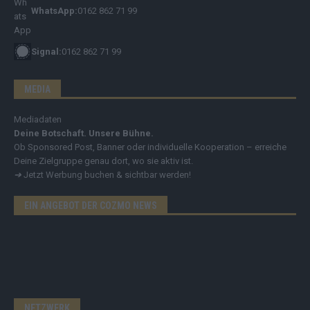
WhatsApp:
0162 862 71 99
Signal:
0162 862 71 99
MEDIA
Mediadaten
Deine Botschaft. Unsere Bühne.
Ob Sponsored Post, Banner oder individuelle Kooperation – erreiche
Deine Zielgruppe genau dort, wo sie aktiv ist.
➔
Jetzt Werbung buchen & sichtbar werden!
EIN ANGEBOT DER COZMO NEWS
NETZWERK