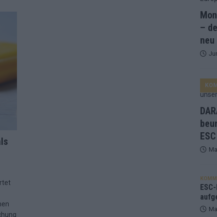
Mona
ne Zahl zur Ikone wurde: 70 Jahre ESC-Wertungsgeschichte!
– de
neu
Ju
ett – 26 Länder wollen den Sieg in Wien
EUROVISION
t – der Rest des ESC-Halbfinales war solide, aber kein Feuerwerk
KO
gen die Wettquoten – vier sicher, sechs zittern, einer chancenlos!
DARA
beu
ESC
esternbrauerei – der Europa-Park 2026 macht vieles neu
EXTRA
ls
Ma
 Israel beunruhigend – unser Kommentar zum ESC 2026
KOMM
rtet
ulgarien jubelt, Israel sorgt für Diskussionen, Deutschland geht
ESC-F
aufg
men
Ma
schung