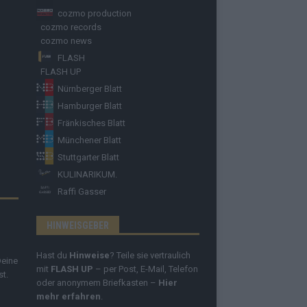
cozmo production
cozmo records
cozmo news
FLASH
FLASH UP
Nürnberger Blatt
Hamburger Blatt
Fränkisches Blatt
Münchener Blatt
Stuttgarter Blatt
KULINARIKUM.
Raffi Gasser
HINWEISGEBER
Hast du
Hinweise
? Teile sie vertraulich
Deine
mit
FLASH UP
– per Post, E-Mail, Telefon
st.
oder anonymem Briefkasten –
Hier
mehr erfahren
.