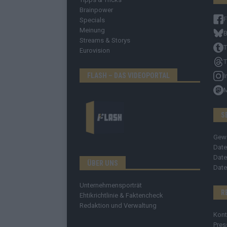
Brainpower
Specials
Meinung
B
Streams & Storys
T
Eurovision
T
FLASH – DAS VIDEOPORTAL
I
S
Gew
Date
Date
ÜBER UNS
Date
Unternehmensporträt
R
Ehtikrichtlinie & Faktencheck
Redaktion und Verwaltung
Kont
Pres