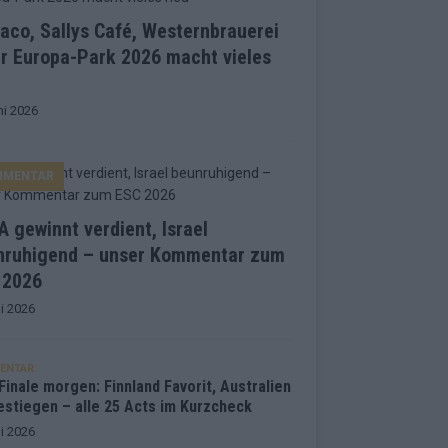
co, Sallys Café, Westernbrauerei
r Europa-Park 2026 macht vieles
ni 2026
MMENTAR
 gewinnt verdient, Israel
nruhigend – unser Kommentar zum
 2026
i 2026
ENTAR
inale morgen: Finnland Favorit, Australien
estiegen – alle 25 Acts im Kurzcheck
i 2026