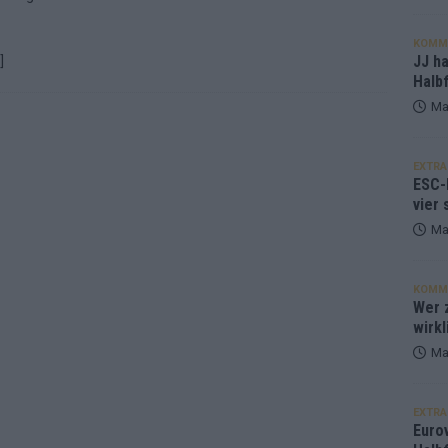
KOMM
JJ h
]
Halbf
Ma
EXTRA
ESC-
vier 
Ma
KOMM
Wer z
wirkl
Ma
EXTRA
Euro