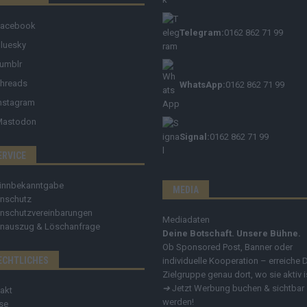
Facebook
Telegram:
0162 862 71 99
luesky
umblr
hreads
WhatsApp:
0162 862 71 99
nstagram
Mastodon
Signal:
0162 862 71 99
ERVICE
innbekanntgabe
MEDIA
nschutz
nschutzvereinbarungen
Mediadaten
nauszug & Löschanfrage
Deine Botschaft. Unsere Bühne.
Ob Sponsored Post, Banner oder
ECHTLICHES
individuelle Kooperation – erreiche 
Zielgruppe genau dort, wo sie aktiv i
➔
Jetzt Werbung buchen & sichtbar
akt
werden!
se