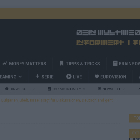
MONEY MATTERS
TIPPS & TRICKS
BRAINPO
REAMING
SERIE
LIVE
EUROVISION
HINWEISGEBER
COZMO INFINITY
NEWSLETTER
P
a und Billy Joel – das ESC-Finale wird eine Party
EUROVISION
 Startreihenfolge steht, Deutschland singt als Zweites!
TO
and Favorit, Australien aufgestiegen – alle 25 Acts im Kurzcheck
EXT