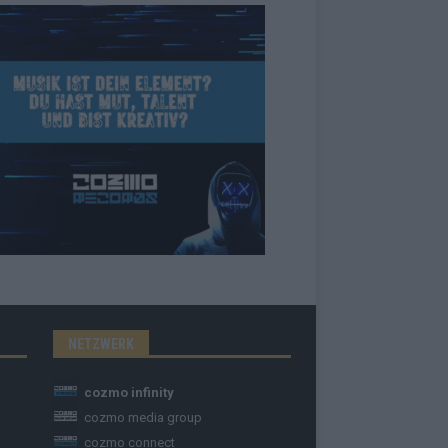
NETZWERK
cozmo infinity
cozmo media group
cozmo connect