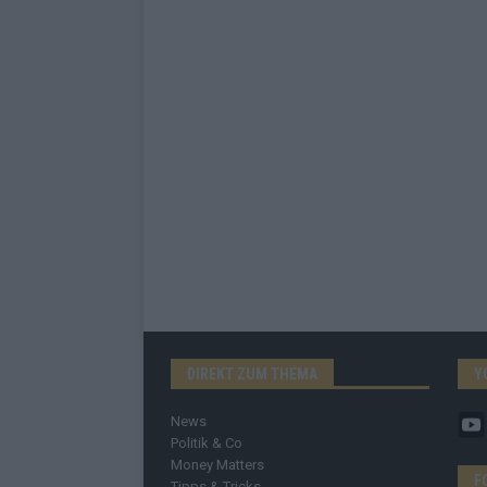
DIREKT ZUM THEMA
Y
News
Politik & Co
Money Matters
F
Tipps & Tricks