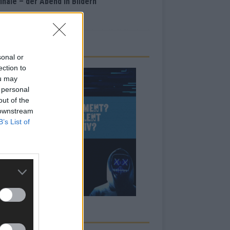
inale – der Abend in Bildern
i 2026
sonal or
ection to
ou may
 personal
out of the
 downstream
B’s List of
RBE BEI UNS!