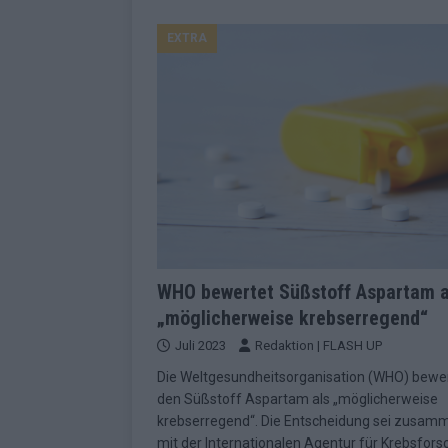
KOMMENTAR
EXTRA
[ Mai 2026 ]
„Douze Points“ – wie ei
EUROVISION
[ Mai 2026 ]
Das ESC-Finale ist kompl
[ Mai 2026 ]
JJ hat den Abend gerette
KOMMENTAR
[ Mai 2026 ]
ESC-Halbfinale 2: Das sa
EXTRA
[ Juni 2026 ]
Monaco, Sallys Café, W
WHO bewertet Süßstoff Aspartam a
„möglicherweise krebserregend“
[ Mai 2026 ]
DARA gewinnt verdient,
Juli 2023
Redaktion | FLASH UP
KOMMENTAR
Die Weltgesundheitsorganisation (WHO) bewe
[ Mai 2026 ]
DARA gewinnt den ESC – B
den Süßstoff Aspartam als „möglicherweise
fast leer aus
EUROVISION
krebserregend“. Die Entscheidung sei zusam
mit der Internationalen Agentur für Krebsfor