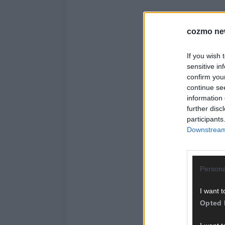
cozmo ne
If you wish 
sensitive in
confirm you
continue se
information 
further disc
participants
Downstream 
Persona
I want t
Opted 