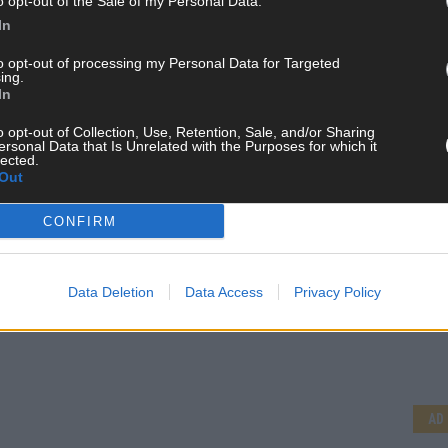
o opt-out of the Sale of my Personal Data.
In
to opt-out of processing my Personal Data for Targeted
ing.
In
o opt-out of Collection, Use, Retention, Sale, and/or Sharing
ersonal Data that Is Unrelated with the Purposes for which it
lected.
Out
CONFIRM
Data Deletion
Data Access
Privacy Policy
CH
AD