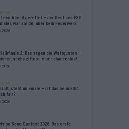
ENTAR
at den Abend gerettet – der Rest des ESC-
inales war solide, aber kein Feuerwerk
i 2026
Halbfinale 2: Das sagen die Wettquoten –
sicher, sechs zittern, einer chancenlos!
i 2026
ENTAR
ahlt, steht im Finale – ist das beim ESC
ich fair?
i 2026
vision Song Contest 2026: Das erste