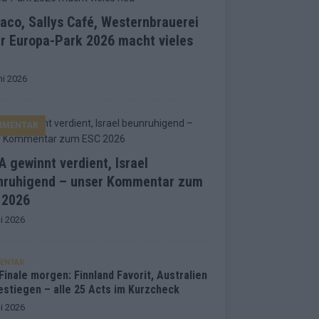
co, Sallys Café, Westernbrauerei
r Europa-Park 2026 macht vieles
ni 2026
MMENTAR
 gewinnt verdient, Israel
nruhigend – unser Kommentar zum
 2026
i 2026
ENTAR
inale morgen: Finnland Favorit, Australien
estiegen – alle 25 Acts im Kurzcheck
i 2026