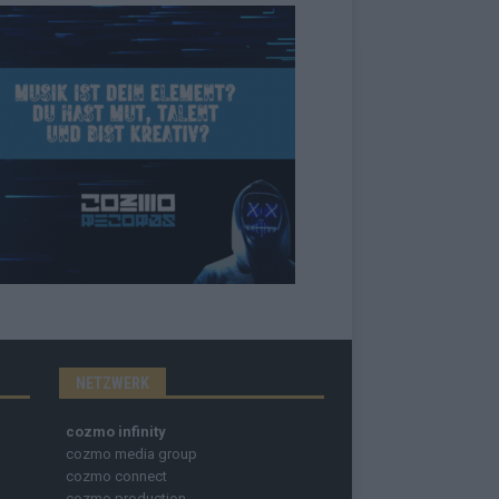
NETZWERK
cozmo infinity
cozmo media group
cozmo connect
cozmo production