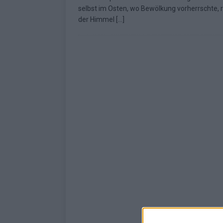
selbst im Osten, wo Bewölkung vorherrschte, r
der Himmel
[…]