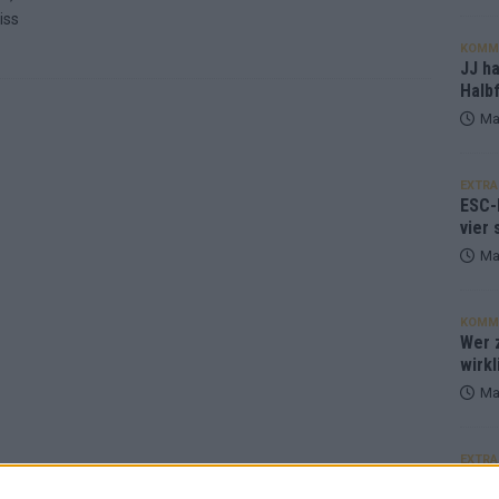
iss
KOMM
JJ h
Halbf
Ma
EXTRA
ESC-
vier 
Ma
KOMM
Wer z
wirkl
Ma
EXTRA
Euro