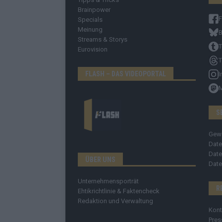
Brainpower
Specials
Meinung
B
Streams & Storys
T
Eurovision
T
FLASH – DAS VIDEOPORTAL
I
S
Gew
Date
Date
ÜBER UNS
Date
Unternehmensporträt
R
Ehtikrichtlinie & Faktencheck
Redaktion und Verwaltung
Kont
Pres