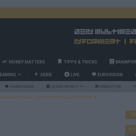
MONEY MATTERS
TIPPS & TRICKS
BRAINPO
REAMING
SERIE
LIVE
EUROVISION
HINWEISGEBER
COZMO INFINITY
NEWSLETTER
P
ulgarien jubelt, Israel sorgt für Diskussionen, Deutschland geht
TO
a und Billy Joel – das ESC-Finale wird eine Party
EUROVISION
 Startreihenfolge steht, Deutschland singt als Zweites!
EXT