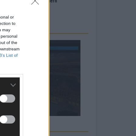
inale – der Abend in Bildern
i 2026
sonal or
ection to
ou may
 personal
out of the
 downstream
B’s List of
RBE BEI UNS!