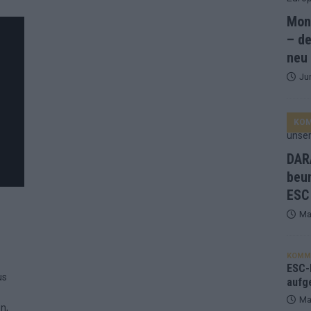
Mona
and Favorit, Australien aufgestiegen – alle 25 Acts im Kurzcheck
– de
neu
Ju
ne Zahl zur Ikone wurde: 70 Jahre ESC-Wertungsgeschichte!
KO
ett – 26 Länder wollen den Sieg in Wien
EUROVISION
t – der Rest des ESC-Halbfinales war solide, aber kein Feuerwerk
DARA
beu
ESC
gen die Wettquoten – vier sicher, sechs zittern, einer chancenlos!
Ma
esternbrauerei – der Europa-Park 2026 macht vieles neu
EXTRA
KOMM
 Israel beunruhigend – unser Kommentar zum ESC 2026
ESC-F
us
aufg
Ma
n,