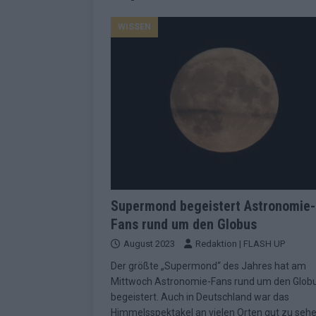
EUROVISION
WISSEN
[ Mai 2026 ]
ESC-Finale morgen: Finnl
KOMMENTAR
[ Mai 2026 ]
„Douze Points“ – wie ei
EUROVISION
[ Mai 2026 ]
Das ESC-Finale ist kompl
[ Mai 2026 ]
JJ hat den Abend gerette
KOMMENTAR
[ Mai 2026 ]
ESC-Halbfinale 2: Das sa
Supermond begeistert Astronomie-
Fans rund um den Globus
EXTRA
August 2023
Redaktion | FLASH UP
[ Juni 2026 ]
Monaco, Sallys Café, W
Der größte „Supermond“ des Jahres hat am
[ Mai 2026 ]
DARA gewinnt verdient,
Mittwoch Astronomie-Fans rund um den Glob
KOMMENTAR
begeistert. Auch in Deutschland war das
Himmelsspektakel an vielen Orten gut zu sehe