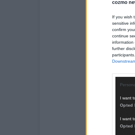
cozmo ne
If you wish 
sensitive in
confirm you
continue se
information 
further disc
participants
Downstream 
Persona
I want t
Opted 
I want t
Opted 