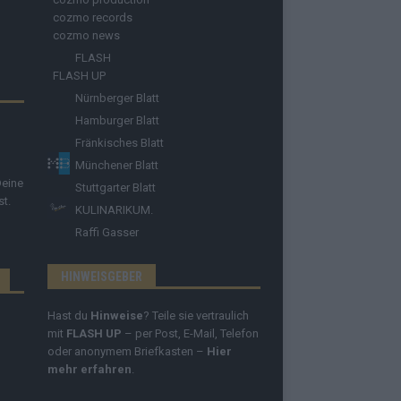
cozmo records
cozmo news
FLASH
FLASH UP
Nürnberger Blatt
Hamburger Blatt
Fränkisches Blatt
Münchener Blatt
Deine
Stuttgarter Blatt
st.
KULINARIKUM.
Raffi Gasser
HINWEISGEBER
Hast du
Hinweise
? Teile sie vertraulich
mit
FLASH UP
– per Post, E-Mail, Telefon
oder anonymem Briefkasten –
Hier
mehr erfahren
.