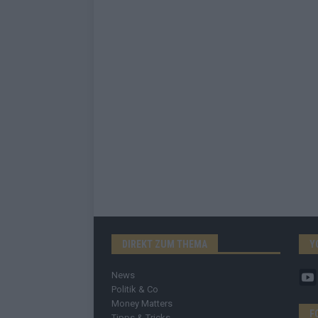
DIREKT ZUM THEMA
Y
News
Politik & Co
Money Matters
F
Tipps & Tricks