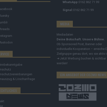
WhatsApp:
0162 862 71 99
Facebook
Signal:
0162 862 71 99
luesky
umblr
MEDIA
hreads
Mediadaten
nstagram
Deine Botschaft. Unsere Bühne.
Mastodon
Ob Sponsored Post, Banner oder
individuelle Kooperation – erreiche 
Zielgruppe genau dort, wo sie aktiv i
ERVICE
➔
Jetzt Werbung buchen & sichtbar
werden!
innbekanntgabe
nschutz
nschutzvereinbarungen
EIN ANGEBOT DER COZMO NEWS
nauszug & Löschanfrage
ECHTLICHES
akt
se