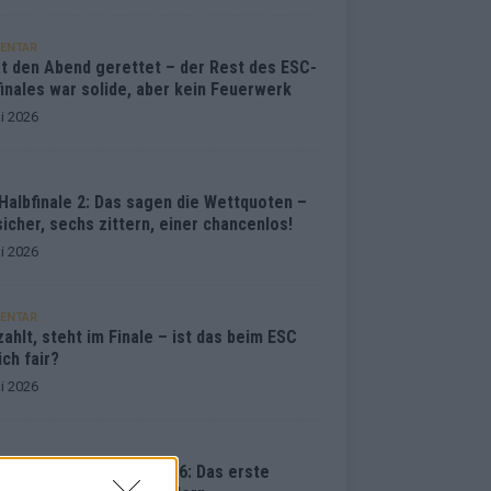
ENTAR
at den Abend gerettet – der Rest des ESC-
inales war solide, aber kein Feuerwerk
i 2026
Halbfinale 2: Das sagen die Wettquoten –
sicher, sechs zittern, einer chancenlos!
i 2026
ENTAR
ahlt, steht im Finale – ist das beim ESC
ich fair?
i 2026
vision Song Contest 2026: Das erste