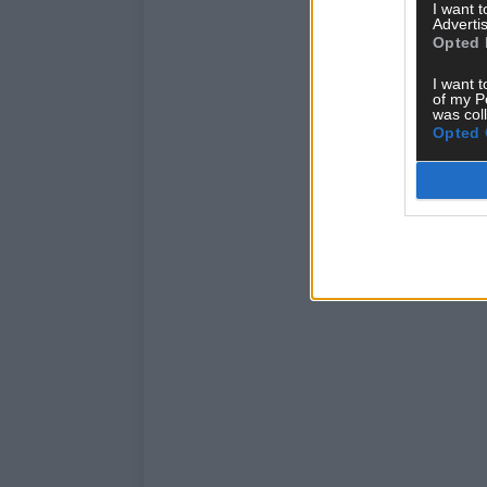
I want 
Advertis
Opted 
I want t
of my P
was col
Opted 