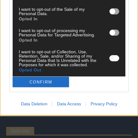
I want to opt-out of the Sale of my
Personal Data.
Opted In
DIREKT ZUM THEMA
I want to opt-out of processing my
Personal Data for Targeted Advertising.
Opted In
News
Politik & Co
I want to opt-out of Collection, Use,
Money Matters
Retention, Sale, and/or Sharing of my
Tipps & Tricks
Personal Data that Is Unrelated with the
Purposes for which it was collected.
Brainpower
Opted Out
Specials
Meinung
CONFIRM
Streams & Storys
Eurovision
Data Deletion
Data Access
Privacy Policy
FLASH – DAS VIDEOPORTAL
ÜBER UNS