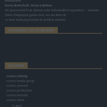
Mediadaten
Deine Botschaft. Unsere Bühne.
Ob Sponsored Post, Banner oder individuelle Kooperation – erreiche
Deine Zielgruppe genau dort, wo sie aktiv ist.
➔
Jetzt Werbung buchen & sichtbar werden!
EIN ANGEBOT DER COZMO NEWS
NETZWERK
cozmo infinity
cozmo media group
cozmo connect
cozmo production
cozmo records
cozmo news
FLASH