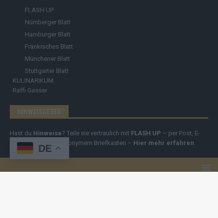
FLASH UP
Nürnberger Blatt
Hamburger Blatt
Fränkisches Blatt
Münchener Blatt
Stuttgarter Blatt
KULINARIKUM.
Raffi Gasser
HINWEISGEBER
Hast du
Hinweise
? Teile sie vertraulich mit
FLASH UP
– per Post, E-
Mail, Telefon oder anonymem Briefkasten –
Hier mehr erfahren
.
DE
Copyright
© 2019-2025 | cozmo infinity n.e.V. | cozmo media group
Verlag Raffi Gasser |
FLASH UP
ist deine zuverlässige Quelle für
aktuelle Nachrichten aus Deutschland und der Welt. Wir berichten
unabhängig, fundiert und verständlich – online, mobil und crossmedial.