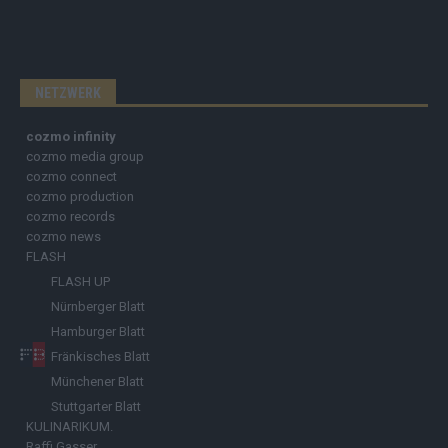
NETZWERK
cozmo infinity
cozmo media group
cozmo connect
cozmo production
cozmo records
cozmo news
FLASH
FLASH UP
Nürnberger Blatt
Hamburger Blatt
Fränkisches Blatt
Münchener Blatt
Stuttgarter Blatt
KULINARIKUM.
Raffi Gasser