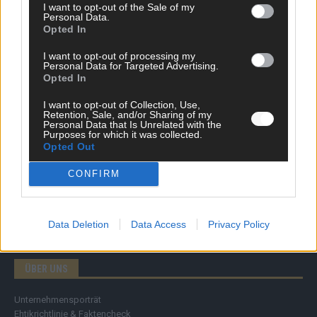
I want to opt-out of the Sale of my
Personal Data.
Opted In
DIREKT ZUM THEMA
I want to opt-out of processing my
News
Personal Data for Targeted Advertising.
Politik & Co
Opted In
Money Matters
I want to opt-out of Collection, Use,
Tipps & Tricks
Retention, Sale, and/or Sharing of my
Brainpower
Personal Data that Is Unrelated with the
Specials
Purposes for which it was collected.
Opted Out
Meinung
Streams & Storys
CONFIRM
Eurovision
FLASH – DAS VIDEOPORTAL
Data Deletion
Data Access
Privacy Policy
ÜBER UNS
Unternehmensporträt
Ehtikrichtlinie & Faktencheck