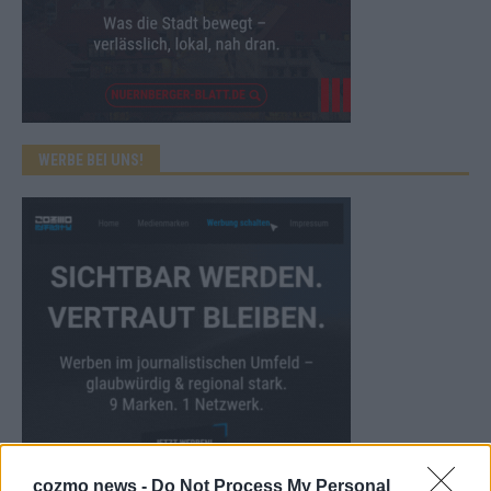
WERBE BEI UNS!
cozmo news -
Do Not Process My Personal