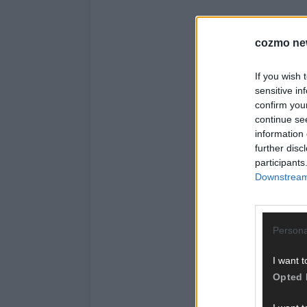
cozmo ne
If you wish 
sensitive in
confirm you
continue se
information 
further disc
participants
Downstream 
Persona
I want t
Opted 