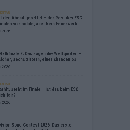
ENTAR
at den Abend gerettet – der Rest des ESC-
inales war solide, aber kein Feuerwerk
i 2026
Halbfinale 2: Das sagen die Wettquoten –
sicher, sechs zittern, einer chancenlos!
i 2026
ENTAR
ahlt, steht im Finale – ist das beim ESC
ich fair?
i 2026
vision Song Contest 2026: Das erste