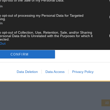
o opt-out of the Sale of my Personal Data.
In
to opt-out of processing my Personal Data for Targeted
ing.
In
o opt-out of Collection, Use, Retention, Sale, and/or Sharing
ersonal Data that Is Unrelated with the Purposes for which it
lected.
Out
CONFIRM
Data Deletion
Data Access
Privacy Policy
CH
AD