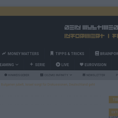
MONEY MATTERS
TIPPS & TRICKS
BRAINPO
REAMING
SERIE
LIVE
EUROVISION
HINWEISGEBER
COZMO INFINITY
NEWSLETTER
P
ulgarien jubelt, Israel sorgt für Diskussionen, Deutschland geht
TO
a und Billy Joel – das ESC-Finale wird eine Party
EUROVISION
 Startreihenfolge steht, Deutschland singt als Zweites!
EXT