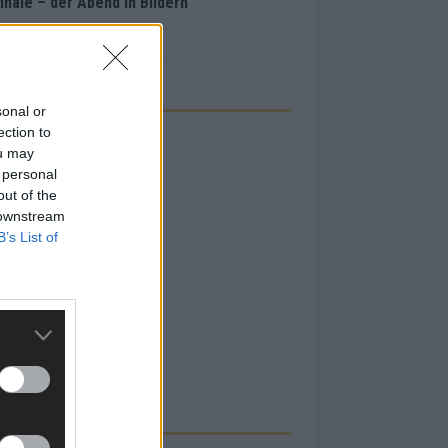
inale – der Abend in Bildern
i 2026
sonal or
ection to
ou may
 personal
out of the
 downstream
B’s List of
RBE BEI UNS!