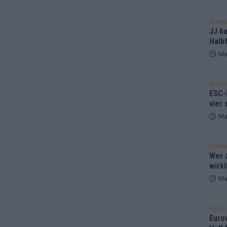
KOMM
JJ h
Halbf
Ma
EXTRA
ESC-
vier 
Ma
KOMM
Wer z
wirkl
Ma
EXTRA
Euro