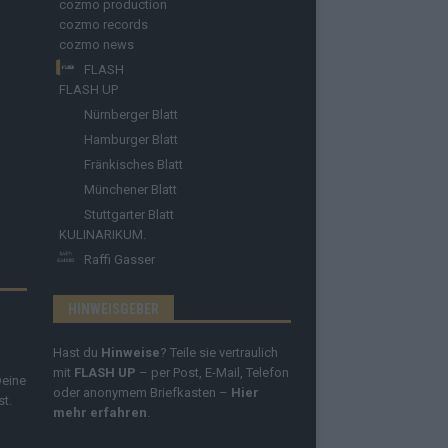
cozmo production
cozmo records
cozmo news
FLASH
FLASH UP
Nürnberger Blatt
Hamburger Blatt
Fränkisches Blatt
Münchener Blatt
Stuttgarter Blatt
KULINARIKUM.
Raffi Gasser
HINWEISGEBER
Hast du
Hinweise
? Teile sie vertraulich
mit
FLASH UP
– per Post, E-Mail, Telefon
Deine
oder anonymem Briefkasten –
Hier
st.
mehr erfahren
.