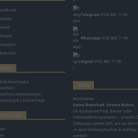
Facebook
Telegram:
0162 862 71 99
luesky
umblr
hreads
WhatsApp:
0162 862 71 99
nstagram
Mastodon
Signal:
0162 862 71 99
ERVICE
innbekanntgabe
MEDIA
nschutz
nschutzvereinbarungen
Mediadaten
nauszug & Löschanfrage
Deine Botschaft. Unsere Bühne.
Ob Sponsored Post, Banner oder
ECHTLICHES
individuelle Kooperation – erreiche 
Zielgruppe genau dort, wo sie aktiv i
akt
➔
Jetzt Werbung buchen & sichtbar
se
werden!