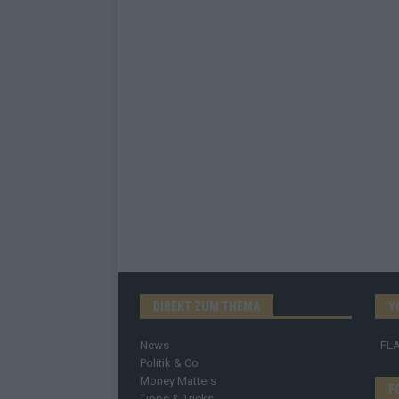
DIREKT ZUM THEMA
Y
News
FL
Politik & Co
Money Matters
F
Tipps & Tricks