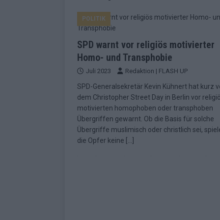
EUROVISION
POLITIK
[ Mai 2026 ]
ESC-Finale morgen: Finnl
KOMMENTAR
SPD warnt vor religiös motivierter
[ Mai 2026 ]
„Douze Points“ – wie ei
Homo- und Transphobie
Juli 2023
Redaktion | FLASH UP
EUROVISION
SPD-Generalsekretär Kevin Kühnert hat kurz v
[ Mai 2026 ]
Das ESC-Finale ist kompl
dem Christopher Street Day in Berlin vor religi
[ Mai 2026 ]
JJ hat den Abend gerette
motivierten homophoben oder transphoben
Übergriffen gewarnt. Ob die Basis für solche
KOMMENTAR
Übergriffe muslimisch oder christlich sei, spiel
[ Mai 2026 ]
ESC-Halbfinale 2: Das sa
die Opfer keine
[…]
EXTRA
[ Juni 2026 ]
Monaco, Sallys Café, W
[ Mai 2026 ]
DARA gewinnt verdient,
KOMMENTAR