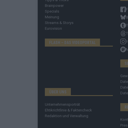
Brainpower
Specials
Meinung
B
Streams & Storys
T
Eurovision
T
I
FLASH – DAS VIDEOPORTAL
S
Gew
Date
Date
ÜBER UNS
Date
Unternehmensporträt
R
Ehtikrichtlinie & Faktencheck
Redaktion und Verwaltung
Kont
Pres