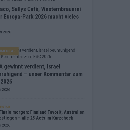
co, Sallys Café, Westernbrauerei
r Europa-Park 2026 macht vieles
ni 2026
MMENTAR
 gewinnt verdient, Israel
nruhigend – unser Kommentar zum
 2026
i 2026
ENTAR
inale morgen: Finnland Favorit, Australien
estiegen – alle 25 Acts im Kurzcheck
i 2026