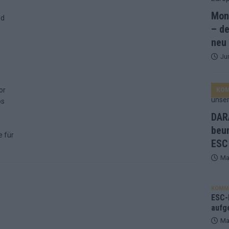
Mona
and Favorit, Australien aufgestiegen – alle 25 Acts im Kurzcheck
– de
neu
Ju
ne Zahl zur Ikone wurde: 70 Jahre ESC-Wertungsgeschichte!
or
KO
ett – 26 Länder wollen den Sieg in Wien
EUROVISION
ös
t – der Rest des ESC-Halbfinales war solide, aber kein Feuerwerk
DARA
beu
e für
ESC
gen die Wettquoten – vier sicher, sechs zittern, einer chancenlos!
Ma
esternbrauerei – der Europa-Park 2026 macht vieles neu
EXTRA
KOMM
 Israel beunruhigend – unser Kommentar zum ESC 2026
ESC-F
aufg
Ma