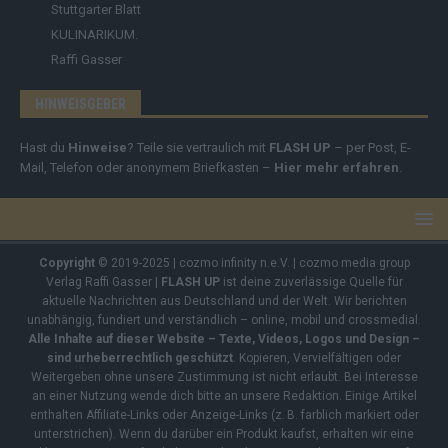
Stuttgarter Blatt
KULINARIKUM.
Raffi Gasser
HINWEISGEBER
Hast du
Hinweise
? Teile sie vertraulich mit
FLASH UP
– per Post, E-
Mail, Telefon oder anonymem Briefkasten –
Hier mehr erfahren
.
Copyright
© 2019-2025 | cozmo infinity n.e.V. | cozmo media group
Verlag Raffi Gasser |
FLASH UP
ist deine zuverlässige Quelle für
aktuelle Nachrichten aus Deutschland und der Welt. Wir berichten
unabhängig, fundiert und verständlich – online, mobil und crossmedial.
Alle Inhalte auf dieser Website – Texte, Videos, Logos und Design –
sind urheberrechtlich geschützt
. Kopieren, Vervielfältigen oder
Weitergeben ohne unsere Zustimmung ist nicht erlaubt. Bei Interesse
an einer Nutzung wende dich bitte an unsere Redaktion. Einige Artikel
enthalten Affiliate-Links oder Anzeige-Links (z. B. farblich markiert oder
unterstrichen). Wenn du darüber ein Produkt kaufst, erhalten wir eine