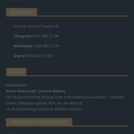
MESSENGER
Schreib uns auf Facebook
Telegram:
0162 862 71 99
WhatsApp:
0162 862 71 99
Signal:
0162 862 71 99
MEDIA
Mediadaten
Deine Botschaft. Unsere Bühne.
Ob Sponsored Post, Banner oder individuelle Kooperation – erreiche
Deine Zielgruppe genau dort, wo sie aktiv ist.
➔
Jetzt Werbung buchen & sichtbar werden!
EIN ANGEBOT DER COZMO NEWS