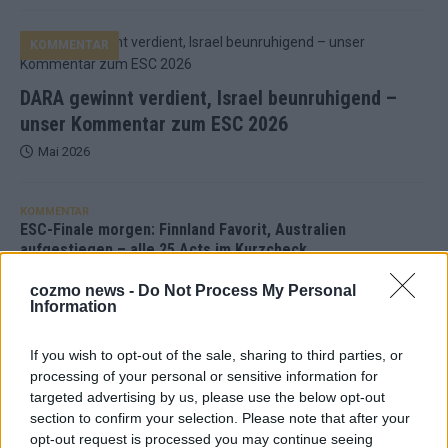
KOMMENTAR
DARA gewinnt verdient, Israel beunruhigend –
unser Kommentar zum ESC 2026
Mai 2026
KOMMENTAR
ESC-Finale morgen: Finnland Favorit, Australien
aufgestiegen – alle 25 Acts im Kurzcheck
Mai 2026
cozmo news -
Do Not Process My Personal
Information
KOMMENTAR
JJ hat den Abend gerettet – der Rest des ESC-Halbfinales
If you wish to opt-out of the sale, sharing to third parties, or
war solide, aber kein Feuerwerk
processing of your personal or sensitive information for
targeted advertising by us, please use the below opt-out
Mai 2026
section to confirm your selection. Please note that after your
opt-out request is processed you may continue seeing