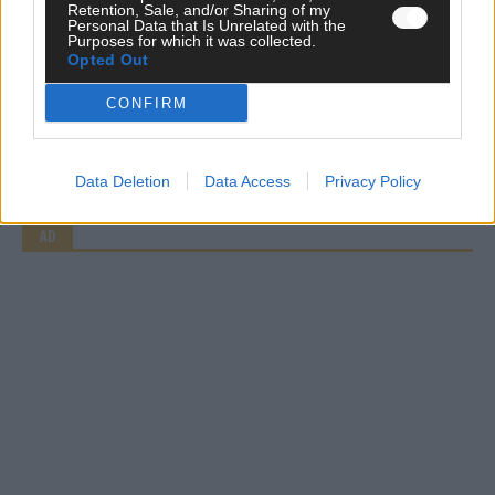
WERBE BEI UNS!
Retention, Sale, and/or Sharing of my
Personal Data that Is Unrelated with the
Purposes for which it was collected.
Opted Out
CONFIRM
CHECK UNS AUF FACEBOOK
Data Deletion
Data Access
Privacy Policy
AD