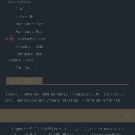
cozmo news
FLASH
FLASH UP
Nürnberger Blatt
Hamburger Blatt
Fränkisches Blatt
Münchener Blatt
Stuttgarter Blatt
KULINARIKUM.
Raffi Gasser
HINWEISGEBER
Hast du
Hinweise
? Teile sie vertraulich mit
FLASH UP
– per Post, E-
Mail, Telefon oder anonymem Briefkasten –
Hier mehr erfahren
.
Copyright
© 2019-2025 | cozmo infinity n.e.V. | cozmo media group
Verlag Raffi Gasser |
FLASH UP
ist deine zuverlässige Quelle für