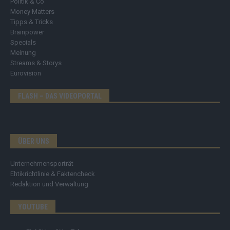
Politik & Co
Money Matters
Tipps & Tricks
Brainpower
Specials
Meinung
Streams & Storys
Eurovision
FLASH – DAS VIDEOPORTAL
ÜBER UNS
Unternehmensporträt
Ehtikrichtlinie & Faktencheck
Redaktion und Verwaltung
YOUTUBE