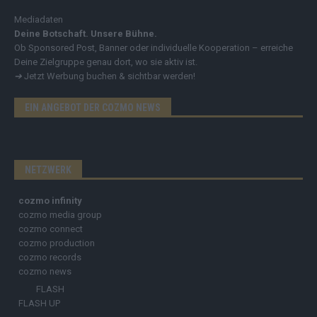
Mediadaten
Deine Botschaft. Unsere Bühne.
Ob Sponsored Post, Banner oder individuelle Kooperation – erreiche
Deine Zielgruppe genau dort, wo sie aktiv ist.
➔
Jetzt Werbung buchen & sichtbar werden!
EIN ANGEBOT DER COZMO NEWS
NETZWERK
cozmo infinity
cozmo media group
cozmo connect
cozmo production
cozmo records
cozmo news
FLASH
FLASH UP