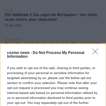
EXTRA
ESC-Halbfinale 2: Das sagen die Wettquoten – vier sicher,
sechs zittern, einer chancenlos!
Mai 2026
KOMMENTAR
Wer zahlt, steht im Finale – ist das beim ESC wirklich fair?
Mai 2026
cozmo news -
Do Not Process My Personal
Information
EXTRA
If you wish to opt-out of the sale, sharing to third parties, or
Eurovision Song Contest 2026: Das erste Halbfinale – der
Abend in Bildern
processing of your personal or sensitive information for
targeted advertising by us, please use the below opt-out
Mai 2026
section to confirm your selection. Please note that after your
opt-out request is processed you may continue seeing
interest-based ads based on personal information utilized by
AD
us or personal information disclosed to third parties prior to
your opt-out. You may separately opt-out of the further