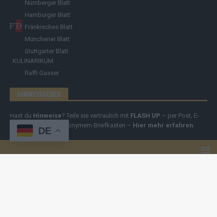
Nürnberger Blatt
Hamburger Blatt
Fränkisches Blatt
Münchener Blatt
Stuttgarter Blatt
KULINARIKUM.
Raffi Gasser
HINWEISGEBER
Hast du
Hinweise
? Teile sie vertraulich mit
FLASH UP
– per Post, E-
Mail, Telefon oder anonymem Briefkasten –
Hier mehr erfahren
.
DE
Copyright
© 2019-2025 | cozmo infinity n.e.V. | cozmo media group
Verlag Raffi Gasser |
FLASH UP
ist deine zuverlässige Quelle für
aktuelle Nachrichten aus Deutschland und der Welt. Wir berichten
unabhängig, fundiert und verständlich – online, mobil und crossmedial.
Alle Inhalte auf dieser Website – Texte, Videos, Logos und Design –