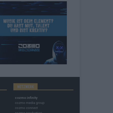
NETZWERK
cozmo infinity
cozmo media group
cozmo connect
cozmo production