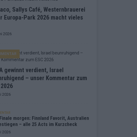
co, Sallys Café, Westernbrauerei
r Europa-Park 2026 macht vieles
ni 2026
MMENTAR
 gewinnt verdient, Israel
nruhigend – unser Kommentar zum
 2026
i 2026
ENTAR
inale morgen: Finnland Favorit, Australien
estiegen – alle 25 Acts im Kurzcheck
i 2026