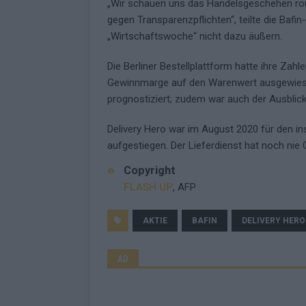
„Wir schauen uns das Handelsgeschehen ro
gegen Transparenzpflichten“, teilte die Bafin
„Wirtschaftswoche“ nicht dazu äußern.
Die Berliner Bestellplattform hatte ihre Zahl
Gewinnmarge auf den Warenwert ausgewiesen.
prognostiziert; zudem war auch der Ausblick
Delivery Hero war im August 2020 für den in
aufgestiegen. Der Lieferdienst hat noch nie 
Copyright
FLASH UP
, AFP
AKTIE
BAFIN
DELIVERY HERO
AD