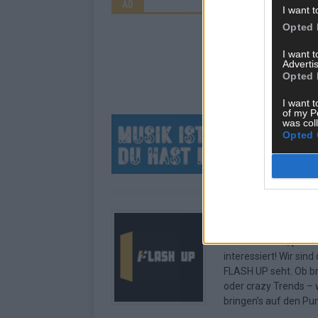
AD
I want t
Opted 
I want 
Advertis
Opted 
I want t
of my P
was col
Opted 
Über Redaktion |
Hier schreiben, poste
interessiert! Wir sin
FLASH UP seht. Ob b
oder crazy Trends – w
bringen’s auf den Pun