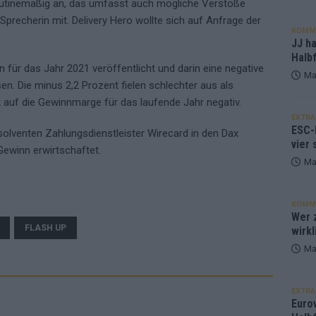
utinemäßig an, das umfasst auch mögliche Verstöße
-Sprecherin mit. Delivery Hero wollte sich auf Anfrage der
KOMM
JJ h
Halbf
en für das Jahr 2021 veröffentlicht und darin eine negative
Ma
 Die minus 2,2 Prozent fielen schlechter aus als
 auf die Gewinnmarge für das laufende Jahr negativ.
EXTRA
ESC-
solventen Zahlungsdienstleister Wirecard in den Dax
vier 
Gewinn erwirtschaftet.
Ma
KOMM
Wer z
FLASH UP
wirkl
Ma
EXTRA
Euro