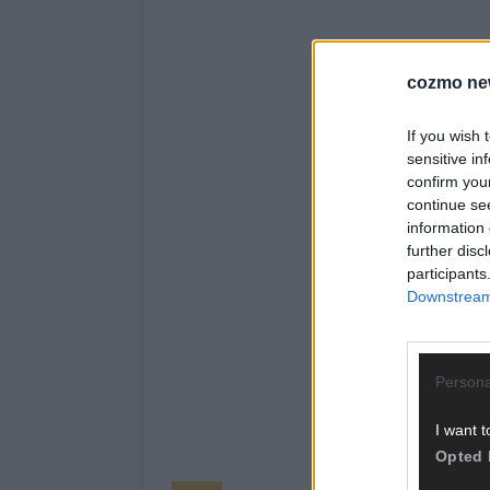
cozmo ne
If you wish 
sensitive in
confirm you
continue se
information 
further disc
participants
Downstream 
Persona
I want t
Opted 