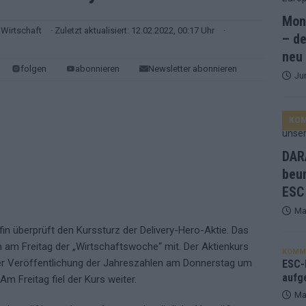
Mona
and Favorit, Australien aufgestiegen – alle 25 Acts im Kurzcheck
Wirtschaft
· Zuletzt aktualisiert: 12.02.2022, 00:17 Uhr
·
– de
neu
folgen
abonnieren
Newsletter abonnieren
Ju
ne Zahl zur Ikone wurde: 70 Jahre ESC-Wertungsgeschichte!
KO
ett – 26 Länder wollen den Sieg in Wien
EUROVISION
t – der Rest des ESC-Halbfinales war solide, aber kein Feuerwerk
DARA
beu
ESC
gen die Wettquoten – vier sicher, sechs zittern, einer chancenlos!
Ma
in überprüft den Kurssturz der Delivery-Hero-Aktie. Das
esternbrauerei – der Europa-Park 2026 macht vieles neu
EXTRA
in am Freitag der „Wirtschaftswoche“ mit. Der Aktienkurs
KOMM
 Israel beunruhigend – unser Kommentar zum ESC 2026
er Veröffentlichung der Jahreszahlen am Donnerstag um
ESC-F
aufg
Am Freitag fiel der Kurs weiter.
Ma