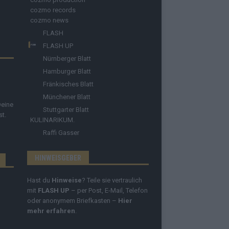
cozmo records
cozmo news
FLASH
FLASH UP
Nürnberger Blatt
Hamburger Blatt
Fränkisches Blatt
Münchener Blatt
Deine
Stuttgarter Blatt
st.
KULINARIKUM.
Raffi Gasser
HINWEISGEBER
Hast du
Hinweise
? Teile sie vertraulich
mit
FLASH UP
– per Post, E-Mail, Telefon
oder anonymem Briefkasten –
Hier
mehr erfahren
.