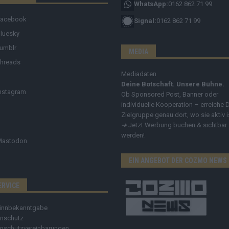
WhatsApp:
0162 862 71 99
Facebook
Signal:
0162 862 71 99
luesky
umblr
MEDIA
hreads
Mediadaten
Deine Botschaft. Unsere Bühne.
nstagram
Ob Sponsored Post, Banner oder
individuelle Kooperation – erreiche 
Zielgruppe genau dort, wo sie aktiv i
➔
Jetzt Werbung buchen & sichtbar
werden!
Mastodon
EIN ANGEBOT DER COZMO NEWS
ERVICE
innbekanntgabe
nschutz
nschutzvereinbarungen