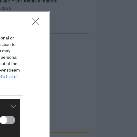
inale – der Abend in Bildern
i 2026
sonal or
ection to
ou may
 personal
out of the
 downstream
B’s List of
RBE BEI UNS!