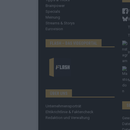
Brainpower
Specials
Meinung
B
Streams & Storys
T
Eurovision
T
FLASH – DAS VIDEOPORTAL
I
ÜBER UNS
S
Unternehmensporträt
Ehtikrichtlinie & Faktencheck
Redaktion und Verwaltung
Gew
Date
Date