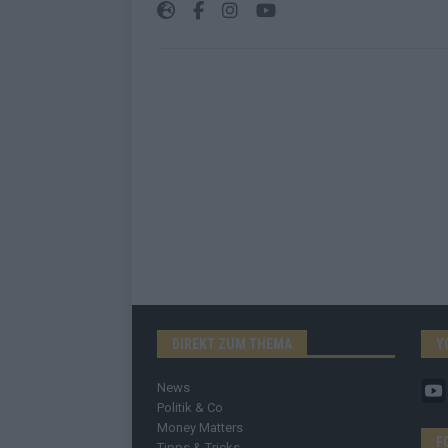
DIREKT ZUM THEMA
Y
News
Politik & Co
Money Matters
F
Tipps & Tricks