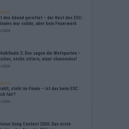
ENTAR
at den Abend gerettet – der Rest des ESC-
inales war solide, aber kein Feuerwerk
i 2026
Halbfinale 2: Das sagen die Wettquoten –
sicher, sechs zittern, einer chancenlos!
i 2026
ENTAR
ahlt, steht im Finale – ist das beim ESC
ich fair?
i 2026
vision Song Contest 2026: Das erste