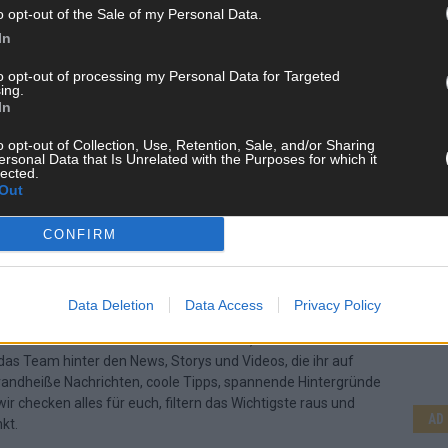
o opt-out of the Sale of my Personal Data.
In
to opt-out of processing my Personal Data for Targeted
ing.
In
o opt-out of Collection, Use, Retention, Sale, and/or Sharing
ersonal Data that Is Unrelated with the Purposes for which it
lected.
Out
CONFIRM
CH
Data Deletion
Data Access
Privacy Policy
 FLASH UP
22529 Artikel
n und kuratieren unsere Redakteur alles, was euch wirklich
d das Team hinter den News, Storys und Videos, die ihr auf
randheiße Nachrichten, coole Tipps, spannende Hintergründe
ir checken alles für euch, filtern das Wichtigste raus und
AD
kt.