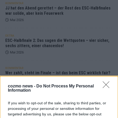
KOMMENTAR
JJ hat den Abend gerettet – der Rest des ESC-Halbfinales
war solide, aber kein Feuerwerk
Mai 2026
EXTRA
ESC-Halbfinale 2: Das sagen die Wettquoten – vier sicher,
sechs zittern, einer chancenlos!
Mai 2026
KOMMENTAR
Wer zahlt, steht im Finale – ist das beim ESC wirklich fair?
Mai 2026
cozmo news -
Do Not Process My Personal
Information
EXTRA
Eurovision Song Contest 2026: Das erste Halbfinale – der
If you wish to opt-out of the sale, sharing to third parties, or
Abend in Bildern
processing of your personal or sensitive information for
Mai 2026
targeted advertising by us, please use the below opt-out