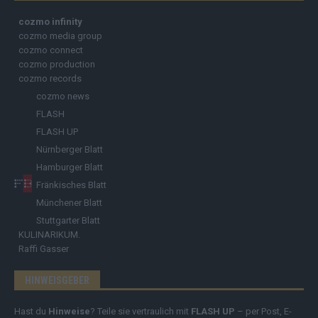
cozmo infinity
cozmo media group
cozmo connect
cozmo production
cozmo records
cozmo news
FLASH
FLASH UP
Nürnberger Blatt
Hamburger Blatt
Fränkisches Blatt
Münchener Blatt
Stuttgarter Blatt
KULINARIKUM.
Raffi Gasser
HINWEISGEBER
Hast du
Hinweise
? Teile sie vertraulich mit
FLASH UP
– per Post, E-