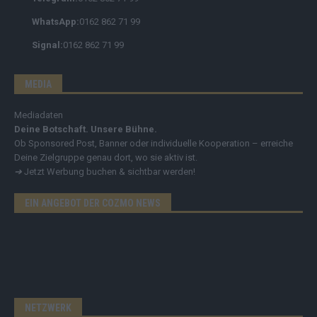
WhatsApp:
0162 862 71 99
Signal:
0162 862 71 99
MEDIA
Mediadaten
Deine Botschaft. Unsere Bühne.
Ob Sponsored Post, Banner oder individuelle Kooperation – erreiche
Deine Zielgruppe genau dort, wo sie aktiv ist.
➔
Jetzt Werbung buchen & sichtbar werden!
EIN ANGEBOT DER COZMO NEWS
NETZWERK