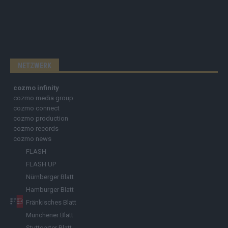
NETZWERK
cozmo infinity
cozmo media group
cozmo connect
cozmo production
cozmo records
cozmo news
FLASH
FLASH UP
Nürnberger Blatt
Hamburger Blatt
Fränkisches Blatt
Münchener Blatt
Stuttgarter Blatt