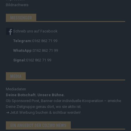
Bildnachweis
MESSENGER
Schreib uns auf Facebook
Telegram:
0162 862 71 99
WhatsApp:
0162 862 71 99
Signal:
0162 862 71 99
MEDIA
Mediadaten
Deine Botschaft. Unsere Bühne.
Ob Sponsored Post, Banner oder individuelle Kooperation – erreiche
Deine Zielgruppe genau dort, wo sie aktiv ist.
➔
Jetzt Werbung buchen & sichtbar werden!
EIN ANGEBOT DER COZMO NEWS