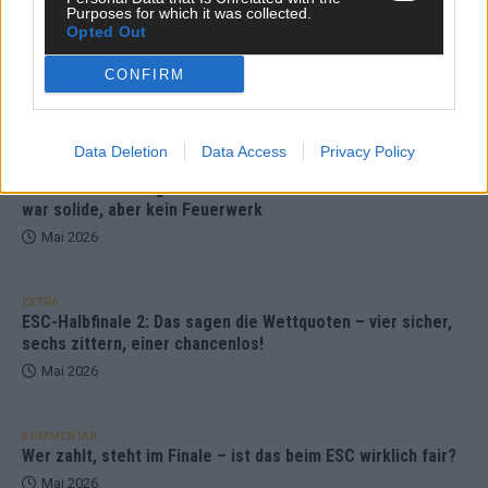
Purposes for which it was collected.
Opted Out
KOMMENTAR
ESC-Finale morgen: Finnland Favorit, Australien
aufgestiegen – alle 25 Acts im Kurzcheck
CONFIRM
Mai 2026
Data Deletion
Data Access
Privacy Policy
KOMMENTAR
JJ hat den Abend gerettet – der Rest des ESC-Halbfinales
war solide, aber kein Feuerwerk
Mai 2026
EXTRA
ESC-Halbfinale 2: Das sagen die Wettquoten – vier sicher,
sechs zittern, einer chancenlos!
Mai 2026
KOMMENTAR
Wer zahlt, steht im Finale – ist das beim ESC wirklich fair?
Mai 2026