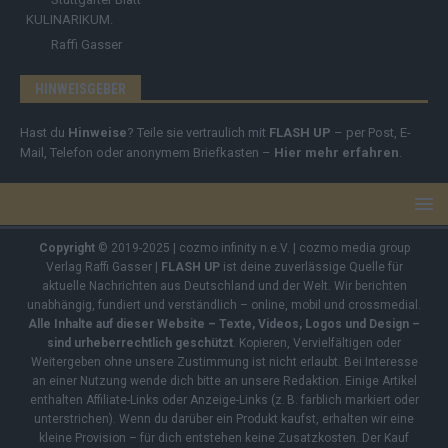
KULINARIKUM.
Raffi Gasser
HINWEISGEBER
Hast du
Hinweise
? Teile sie vertraulich mit
FLASH UP
– per Post, E-
Mail, Telefon oder anonymem Briefkasten –
Hier mehr erfahren
.
Copyright
© 2019-2025 | cozmo infinity n.e.V. | cozmo media group
Verlag Raffi Gasser |
FLASH UP
ist deine zuverlässige Quelle für
aktuelle Nachrichten aus Deutschland und der Welt. Wir berichten
unabhängig, fundiert und verständlich – online, mobil und crossmedial.
Alle Inhalte auf dieser Website – Texte, Videos, Logos und Design –
sind urheberrechtlich geschützt
. Kopieren, Vervielfältigen oder
Weitergeben ohne unsere Zustimmung ist nicht erlaubt. Bei Interesse
an einer Nutzung wende dich bitte an unsere Redaktion. Einige Artikel
enthalten Affiliate-Links oder Anzeige-Links (z. B. farblich markiert oder
unterstrichen). Wenn du darüber ein Produkt kaufst, erhalten wir eine
kleine Provision – für dich entstehen keine Zusatzkosten. Der Kauf