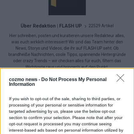
Über Redaktion | FLASH UP
22529 Artikel
Hier schreiben, posten und kuratieren unsere Redakteur alles,
was euch wirklich interessiert! Wir sind das Team hinter den
News, Storys und Videos, die ihr auf FLASH UP seht. Ob
brandheiße Nachrichten, coole Tipps, spannende Hintergründe
oder crazy Trends – wir checken alles für euch, filtern das
Wichtigste raus und bringen’s auf den Punkt.
cozmo news -
Do Not Process My Personal
Information
If you wish to opt-out of the sale, sharing to third parties, or
processing of your personal or sensitive information for
TOP STORIES
targeted advertising by us, please use the below opt-out
section to confirm your selection. Please note that after your
EXTRA
opt-out request is processed you may continue seeing
interest-based ads based on personal information utilized by