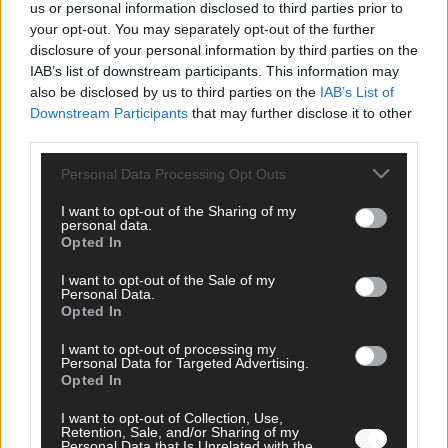
us or personal information disclosed to third parties prior to
your opt-out. You may separately opt-out of the further
disclosure of your personal information by third parties on the
IAB’s list of downstream participants. This information may
also be disclosed by us to third parties on the
IAB’s List of
Downstream Participants
that may further disclose it to other
third parties.
Personal Data Processing Opt Outs
Monaco, Sallys Café, Westernbrauerei – der
I want to opt-out of the Sharing of my
Europa-Park 2026 macht vieles neu
personal data.
Opted In
Juni 2026
I want to opt-out of the Sale of my
Personal Data.
Opted In
KOMMENTAR
I want to opt-out of processing my
DARA gewinnt verdient, Israel beunruhigend –
Personal Data for Targeted Advertising.
Opted In
unser Kommentar zum ESC 2026
I want to opt-out of Collection, Use,
Mai 2026
Retention, Sale, and/or Sharing of my
Personal Data that Is Unrelated with the