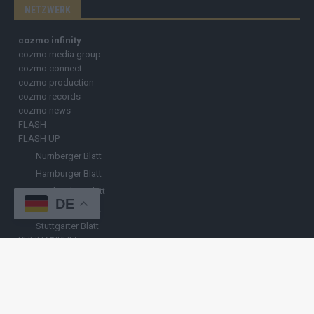
NETZWERK
cozmo infinity
cozmo media group
cozmo connect
cozmo production
cozmo records
cozmo news
FLASH
FLASH UP
Nürnberger Blatt
Hamburger Blatt
Fränkisches Blatt
DE
Münchener Blatt
Stuttgarter Blatt
KULINARIKUM.
Raffi Gasser
HINWEISGEBER