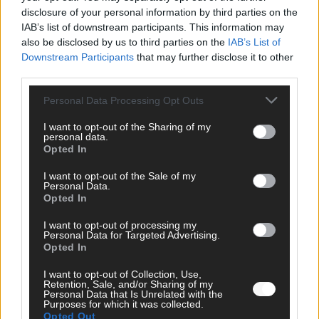
disclosure of your personal information by third parties on the
IAB’s list of downstream participants. This information may
also be disclosed by us to third parties on the
IAB’s List of
Downstream Participants
that may further disclose it to other
third parties.
DARA gewinnt verdient, Israel beunruhigend –
Personal Data Processing Opt Outs
unser Kommentar zum ESC 2026
I want to opt-out of the Sharing of my
Mai 2026
personal data.
Opted In
KOMMENTAR
I want to opt-out of the Sale of my
ESC-Finale morgen: Finnland Favorit, Australien
Personal Data.
aufgestiegen – alle 25 Acts im Kurzcheck
Opted In
Mai 2026
I want to opt-out of processing my
Personal Data for Targeted Advertising.
Opted In
KOMMENTAR
JJ hat den Abend gerettet – der Rest des ESC-Halbfinales
I want to opt-out of Collection, Use,
Retention, Sale, and/or Sharing of my
war solide, aber kein Feuerwerk
Personal Data that Is Unrelated with the
Mai 2026
Purposes for which it was collected.
Opted Out