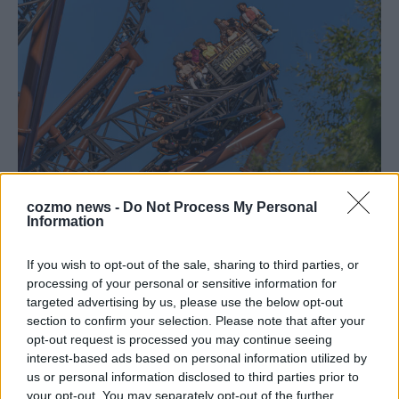
Monaco, Sallys Café, Westernbrauerei – der
cozmo news -
Do Not Process My Personal
Europa-Park 2026 macht vieles neu
Information
Juni 2026
If you wish to opt-out of the sale, sharing to third parties, or
processing of your personal or sensitive information for
KOMMENTAR
targeted advertising by us, please use the below opt-out
section to confirm your selection. Please note that after your
opt-out request is processed you may continue seeing
interest-based ads based on personal information utilized by
us or personal information disclosed to third parties prior to
your opt-out. You may separately opt-out of the further