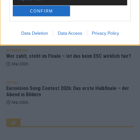
CONFIRM
EXTRA
ESC-Halbfinale 2: Das sagen die Wettquoten – vier sicher,
sechs zittern, einer chancenlos!
Mai 2026
Data Deletion
Data Access
Privacy Policy
KOMMENTAR
Wer zahlt, steht im Finale – ist das beim ESC wirklich fair?
Mai 2026
EXTRA
Eurovision Song Contest 2026: Das erste Halbfinale – der
Abend in Bildern
Mai 2026
AD