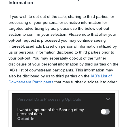
Information
KOMMENTAR
Wer zahlt, steht im Finale – ist das beim ESC wirklich fair?
If you wish to opt-out of the sale, sharing to third parties, or
processing of your personal or sensitive information for
Mai 2026
targeted advertising by us, please use the below opt-out
section to confirm your selection. Please note that after your
opt-out request is processed you may continue seeing
EXTRA
Eurovision Song Contest 2026: Das erste Halbfinale – der
interest-based ads based on personal information utilized by
Abend in Bildern
us or personal information disclosed to third parties prior to
your opt-out. You may separately opt-out of the further
Mai 2026
disclosure of your personal information by third parties on the
IAB’s list of downstream participants. This information may
also be disclosed by us to third parties on the
IAB’s List of
AD
Downstream Participants
that may further disclose it to other
third parties.
Personal Data Processing Opt Outs
I want to opt-out of the Sharing of my
personal data.
Opted In