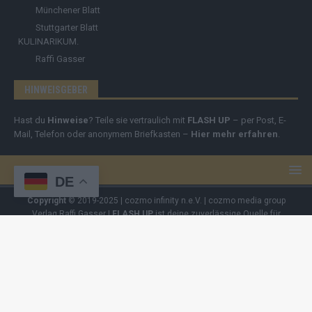
Münchener Blatt
Stuttgarter Blatt
KULINARIKUM.
Raffi Gasser
HINWEISGEBER
Hast du
Hinweise
? Teile sie vertraulich mit
FLASH UP
– per Post, E-
Mail, Telefon oder anonymem Briefkasten –
Hier mehr erfahren
.
DE
Copyright
© 2019-2025 | cozmo infinity n.e.V. | cozmo media group
Verlag Raffi Gasser |
FLASH UP
ist deine zuverlässige Quelle für
aktuelle Nachrichten aus Deutschland und der Welt. Wir berichten
unabhängig, fundiert und verständlich – online, mobil und crossmedial.
Alle Inhalte auf dieser Website – Texte, Videos, Logos und Design –
sind urheberrechtlich geschützt
. Kopieren, Vervielfältigen oder
Weitergeben ohne unsere Zustimmung ist nicht erlaubt. Bei Interesse
an einer Nutzung wende dich bitte an unsere Redaktion. Einige Artikel
enthalten Affiliate-Links oder Anzeige-Links (z. B. farblich markiert oder