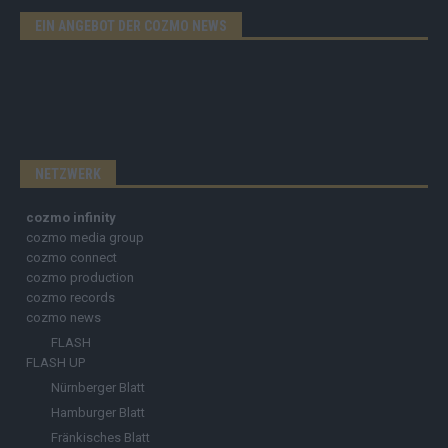
EIN ANGEBOT DER COZMO NEWS
NETZWERK
cozmo infinity
cozmo media group
cozmo connect
cozmo production
cozmo records
cozmo news
FLASH
FLASH UP
Nürnberger Blatt
Hamburger Blatt
Fränkisches Blatt