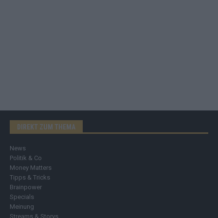
DIREKT ZUM THEMA
News
Politik & Co
Money Matters
Tipps & Tricks
Brainpower
Specials
Meinung
Streams & Storys