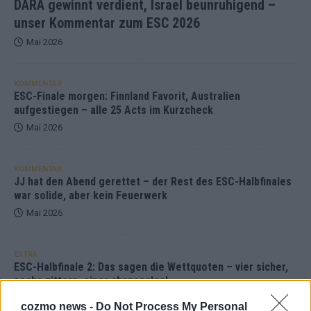
DARA gewinnt verdient, Israel beunruhigend –
unser Kommentar zum ESC 2026
Mai 2026
KOMMENTAR
ESC-Finale morgen: Finnland Favorit, Australien
aufgestiegen – alle 25 Acts im Kurzcheck
Mai 2026
KOMMENTAR
JJ hat den Abend gerettet – der Rest des ESC-Halbfinales
war solide, aber kein Feuerwerk
Mai 2026
EXTRA
ESC-Halbfinale 2: Das sagen die Wettquoten – vier sicher,
sechs zittern, einer chancenlos!
Mai 2026
cozmo news -
Do Not Process My Personal