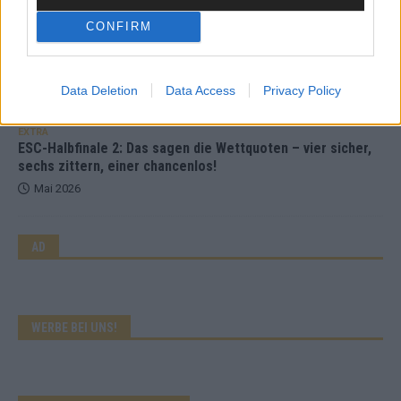
KOMMENTAR
CONFIRM
JJ hat den Abend gerettet – der Rest des ESC-Halbfinales
war solide, aber kein Feuerwerk
Mai 2026
Data Deletion
Data Access
Privacy Policy
EXTRA
ESC-Halbfinale 2: Das sagen die Wettquoten – vier sicher,
sechs zittern, einer chancenlos!
Mai 2026
AD
WERBE BEI UNS!