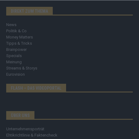
DIREKT ZUM THEMA
News
Politik & Co
Money Matters
Tipps & Tricks
Brainpower
Specials
Meinung
Streams & Storys
Eurovision
FLASH – DAS VIDEOPORTAL
ÜBER UNS
Unternehmensporträt
Ehtikrichtlinie & Faktencheck