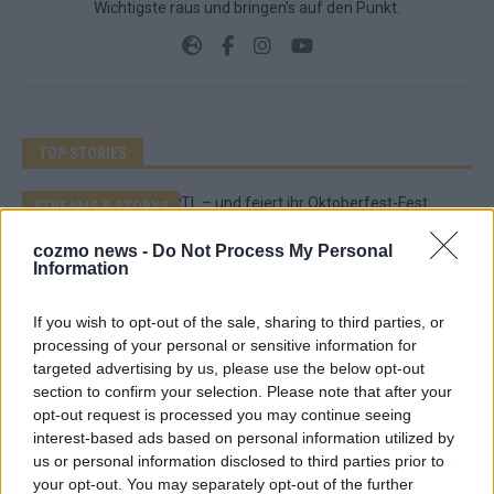
Wichtigste raus und bringen’s auf den Punkt.
TOP STORIES
STREAMS & STORYS
cozmo news -
Do Not Process My Personal
Heidi ist zurück bei RTL – und feiert ihr
Information
Oktoberfest-Fest erstmals auf neuem
Sendeplatz
If you wish to opt-out of the sale, sharing to third parties, or
processing of your personal or sensitive information for
August 2026
targeted advertising by us, please use the below opt-out
section to confirm your selection. Please note that after your
opt-out request is processed you may continue seeing
EXTRA
interest-based ads based on personal information utilized by
us or personal information disclosed to third parties prior to
ESC 2027 in Bulgarien – und Deutschland sucht
your opt-out. You may separately opt-out of the further