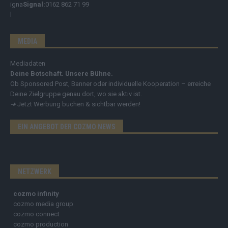
Signal:
0162 862 71 99
MEDIA
Mediadaten
Deine Botschaft. Unsere Bühne.
Ob Sponsored Post, Banner oder individuelle Kooperation – erreiche
Deine Zielgruppe genau dort, wo sie aktiv ist.
➔
Jetzt Werbung buchen & sichtbar werden!
EIN ANGEBOT DER COZMO NEWS
NETZWERK
cozmo infinity
cozmo media group
cozmo connect
cozmo production