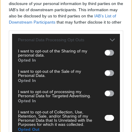
disclosure of your personal information by third parties on the
schon seinen Act
IAB’s list of downstream participants. This information may
August 2026
also be disclosed by us to third parties on the
IAB’s List of
Downstream Participants
that may further disclose it to other
third parties.
EXTRA
Monaco, Sallys Café, Westernbrauerei – der Europa-Park
Personal Data Processing Opt Outs
2026 macht vieles neu
Juni 2026
I want to opt-out of the Sharing of my
personal data.
Opted In
KOMMENTAR
I want to opt-out of the Sale of my
DARA gewinnt verdient, Israel beunruhigend – unser
Personal Data.
Kommentar zum ESC 2026
Opted In
Mai 2026
I want to opt-out of processing my
Personal Data for Targeted Advertising.
Opted In
KOMMENTAR
ESC-Finale morgen: Finnland Favorit, Australien
I want to opt-out of Collection, Use,
aufgestiegen – alle 25 Acts im Kurzcheck
Retention, Sale, and/or Sharing of my
Personal Data that Is Unrelated with the
Mai 2026
Purposes for which it was collected.
Opted Out