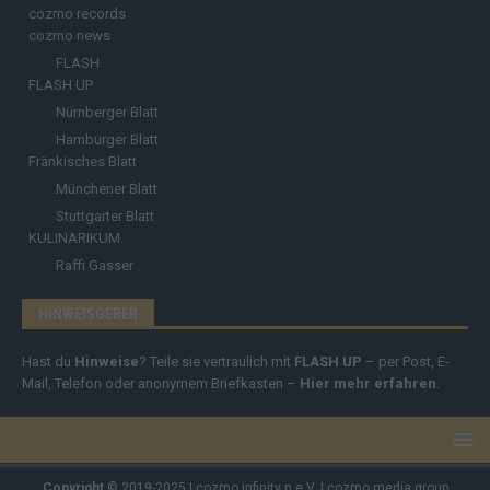
cozmo records
cozmo news
FLASH
FLASH UP
Nürnberger Blatt
Hamburger Blatt
Fränkisches Blatt
Münchener Blatt
Stuttgarter Blatt
KULINARIKUM.
Raffi Gasser
HINWEISGEBER
Hast du
Hinweise
? Teile sie vertraulich mit
FLASH UP
– per Post, E-
Mail, Telefon oder anonymem Briefkasten –
Hier mehr erfahren
.
Copyright
© 2019-2025 | cozmo infinity n.e.V. | cozmo media group