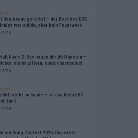
ENTAR
at den Abend gerettet – der Rest des ESC-
inales war solide, aber kein Feuerwerk
i 2026
Halbfinale 2: Das sagen die Wettquoten –
sicher, sechs zittern, einer chancenlos!
i 2026
ENTAR
ahlt, steht im Finale – ist das beim ESC
ich fair?
i 2026
vision Song Contest 2026: Das erste