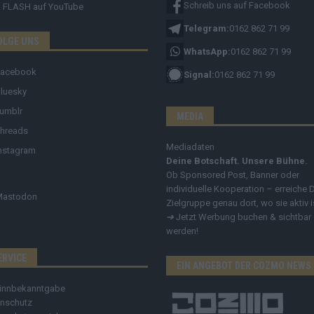
Schreib uns auf Facebook
FLASH
auf YouTube
Telegram:
0162 862 71 99
OLGE UNS
WhatsApp:
0162 862 71 99
Facebook
Signal:
0162 862 71 99
luesky
umblr
MEDIA
hreads
Mediadaten
nstagram
Deine Botschaft. Unsere Bühne.
Ob Sponsored Post, Banner oder
individuelle Kooperation – erreiche 
Mastodon
Zielgruppe genau dort, wo sie aktiv i
➔
Jetzt Werbung buchen & sichtbar
werden!
ERVICE
EIN ANGEBOT DER COZMO NEWS
innbekanntgabe
nschutz