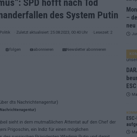
mus“: SPD hofft nach Tod
Mona
nanderfallen des System Putin
ne Zahl zur Ikone wurde: 70 Jahre ESC-Wertungsgeschichte!
– de
neu
Politik
· Zuletzt aktualisiert: 25.08.2023, 00:40 Uhr
· Lesezeit: 2
Ju
ett – 26 Länder wollen den Sieg in Wien
EUROVISION
t – der Rest des ESC-Halbfinales war solide, aber kein Feuerwerk
folgen
abonnieren
Newsletter abonnieren
KO
gen die Wettquoten – vier sicher, sechs zittern, einer chancenlos!
DARA
beu
ESC
esternbrauerei – der Europa-Park 2026 macht vieles neu
EXTRA
Ma
 Israel beunruhigend – unser Kommentar zum ESC 2026
 Nachrichtenagentur)
KOMM
ulgarien jubelt, Israel sorgt für Diskussionen, Deutschland geht
ESC-F
beil sieht in dem mutmaßlichen Attentat auf den Chef der
aufg
i Prigoschin, ein Indiz für einen möglichen
Ma
es russischen Präsidenten Wladimir Putin und damit