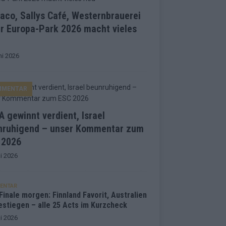
co, Sallys Café, Westernbrauerei
r Europa-Park 2026 macht vieles
ni 2026
MMENTAR
 gewinnt verdient, Israel
nruhigend – unser Kommentar zum
 2026
i 2026
ENTAR
inale morgen: Finnland Favorit, Australien
estiegen – alle 25 Acts im Kurzcheck
i 2026