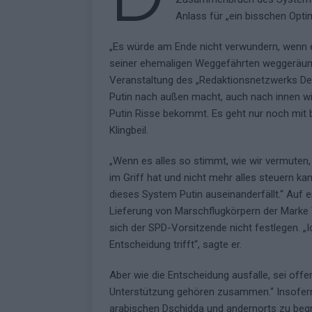
Anlass für „ein bisschen Opti
„Es würde am Ende nicht verwundern, wenn
seiner ehemaligen Weggefährten weggeräumt
Veranstaltung des „Redaktionsnetzwerks Deu
Putin nach außen macht, auch nach innen wir
Putin Risse bekommt. Es geht nur noch mit b
Klingbeil.
„Wenn es alles so stimmt, wie wir vermuten, i
im Griff hat und nicht mehr alles steuern k
dieses System Putin auseinanderfällt.“ Auf 
Lieferung von Marschflugkörpern der Marke 
sich der SPD-Vorsitzende nicht festlegen. „
Entscheidung trifft“, sagte er.
Aber wie die Entscheidung ausfalle, sei offen
Unterstützung gehören zusammen.“ Insofern
arabischen Dschidda und andernorts zu begrü