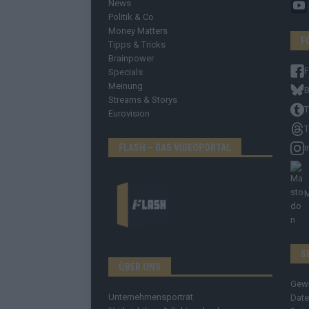
News
Politik & Co
Money Matters
F
Tipps & Tricks
Brainpower
Specials
Meinung
B
Streams & Storys
T
Eurovision
T
FLASH – DAS VIDEOPORTAL
I
S
ÜBER UNS
Gew
Unternehmensporträt
Date