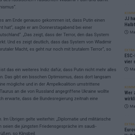
mismus“.
KOMM
JJ h
 es am Ende genauso gekommen ist, dass Putin einen
Halbf
 hat“, sagte er am Donnerstagabend bei einer
Ma
tschland“. „Das zeigt, dass der Terror, den das System
kt. Und es zeigt deutlich, dass das System von Wladimir
rutaler Macht, es geht nur noch mit brutalem Terror“, so
EXTRA
ESC-
vier 
st das ein weiteres Indiz dafür, dass Putin nicht mehr alles
Ma
ann. Das gibt ein bisschen Optimismus, dass dort langsam
eine mögliche und in der Ampelkoalition umstrittene
KOMM
Taurus an die von Russland angegriffene Ukraine wollte
Wer z
Ich erwarte, dass die Bundesregierung zeitnah eine
wirkl
Ma
. Im Übrigen gelte weiterhin: „Diplomatie und militärische
EXTRA
 seien die jüngsten Friedensgespräche im saudi-
Euro
ßen, so Klingbeil.