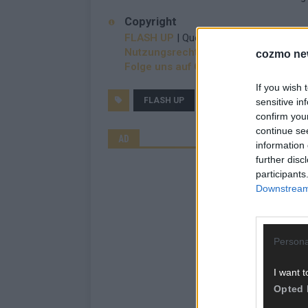
Copyright
FLASH UP
| Quelle: dts Nachrichtenagen
Nutzungsrechte erwerben?
cozmo ne
Folge uns auf Google News
If you wish 
FLASH UP
PUTIN
RUSSLAND
sensitive in
confirm you
continue se
AD
information 
further disc
participants
Downstream 
Persona
I want t
Opted 