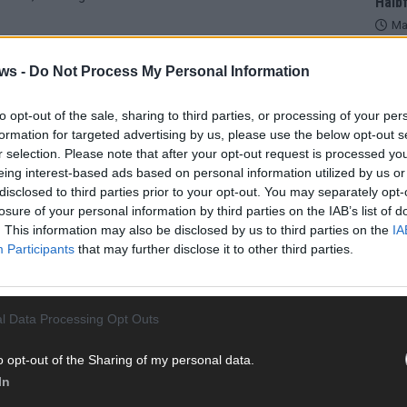
Halbf
Ma
tur
ws -
Do Not Process My Personal Information
AD
to opt-out of the sale, sharing to third parties, or processing of your per
SPD
formation for targeted advertising by us, please use the below opt-out s
r selection. Please note that after your opt-out request is processed y
eing interest-based ads based on personal information utilized by us or
disclosed to third parties prior to your opt-out. You may separately opt-
losure of your personal information by third parties on the IAB’s list of
. This information may also be disclosed by us to third parties on the
IA
Participants
that may further disclose it to other third parties.
l Data Processing Opt Outs
o opt-out of the Sharing of my personal data.
In
WE