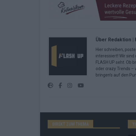
Über Redaktion |
Hier schreiben, poste
interessiert! Wir sin
FLASH UP seht. Ob b
oder crazy Trends – w
bringen’s auf den Pun
DIREKT ZUM THEMA
Y