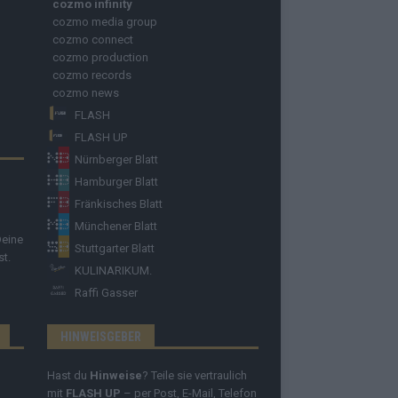
cozmo infinity
cozmo media group
cozmo connect
cozmo production
cozmo records
cozmo news
FLASH
FLASH UP
Nürnberger Blatt
Hamburger Blatt
Fränkisches Blatt
Münchener Blatt
Deine
Stuttgarter Blatt
st.
KULINARIKUM.
Raffi Gasser
HINWEISGEBER
Hast du
Hinweise
? Teile sie vertraulich
mit
FLASH UP
– per Post, E-Mail, Telefon