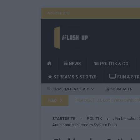
AUGUST 2026
H
NEWS
POLITIK & CO.
O
STREAMS & STORYS
FUN & ST
M
E
COZMO MEDIA GROUP
MEDIADATEN
FEED
[ Mai 2026 ]
JJ, Lordi, Verka Serduchk
[ Mai 2026 ]
ESC-Finale heute Abend –
STARTSEITE
POLITIK
„Ein bisschen 
EUROVISION
Auseinanderfallen des System Putin
[ Mai 2026 ]
ESC-Finale morgen: Finnl