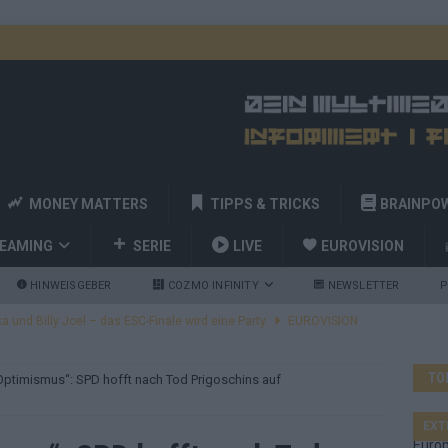
MONEY MATTERS
TIPPS & TRICKS
BRAINPO
REAMING
SERIE
LIVE
EUROVISION
HINWEISGEBER
COZMO INFINITY
NEWSLETTER
P
a und Billy Joel – das ESC-Finale wird eine Party
EUROVISION
 Startreihenfolge steht, Deutschland singt als Zweites!
TO
Optimismus“: SPD hofft nach Tod Prigoschins auf
and Favorit, Australien aufgestiegen – alle 25 Acts im Kurzcheck
EXT