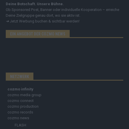
Deine Botschaft. Unsere Bühne.
Ob Sponsored Post, Banner oder individuelle Kooperation – erreiche
Deine Zielgruppe genau dort, wo sie aktiv ist.
➔
Jetzt Werbung buchen & sichtbar werden!
EIN ANGEBOT DER COZMO NEWS
NETZWERK
cozmo infinity
cozmo media group
cozmo connect
cozmo production
cozmo records
cozmo news
FLASH