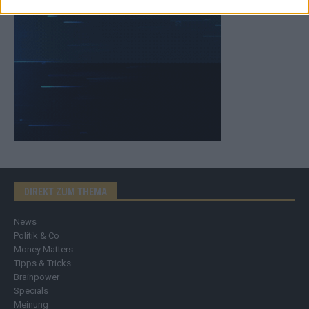
DIREKT ZUM THEMA
News
Politik & Co
Money Matters
Tipps & Tricks
Brainpower
Specials
Meinung