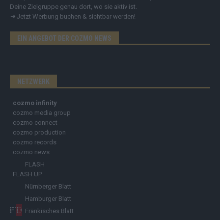
Deine Zielgruppe genau dort, wo sie aktiv ist.
➔
Jetzt Werbung buchen & sichtbar werden!
EIN ANGEBOT DER COZMO NEWS
NETZWERK
cozmo infinity
cozmo media group
cozmo connect
cozmo production
cozmo records
cozmo news
FLASH
FLASH UP
Nürnberger Blatt
Hamburger Blatt
Fränkisches Blatt