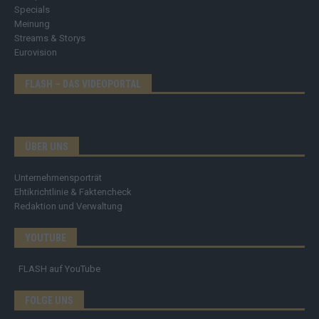
Specials
Meinung
Streams & Storys
Eurovision
FLASH – DAS VIDEOPORTAL
ÜBER UNS
Unternehmensporträt
Ehtikrichtlinie & Faktencheck
Redaktion und Verwaltung
YOUTUBE
FLASH
auf YouTube
FOLGE UNS