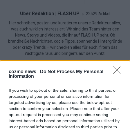
Über Redaktion | FLASH UP
22529 Artikel
Hier schreiben, posten und kuratieren unsere Redakteur alles,
was euch wirklich interessiert! Wir sind das Team hinter den
News, Storys und Videos, die ihr auf FLASH UP seht. Ob
brandheiße Nachrichten, coole Tipps, spannende Hintergründe
oder crazy Trends – wir checken alles für euch, filtern das
Wichtigste raus und bringen’s auf den Punkt.
cozmo news -
Do Not Process My Personal
Information
If you wish to opt-out of the sale, sharing to third parties, or
TOP STORIES
processing of your personal or sensitive information for
targeted advertising by us, please use the below opt-out
EXTRA
section to confirm your selection. Please note that after your
opt-out request is processed you may continue seeing
interest-based ads based on personal information utilized by
us or personal information disclosed to third parties prior to