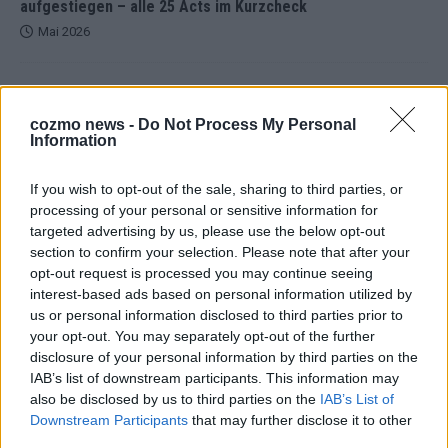
aufgestiegen – alle 25 Acts im Kurzcheck
Mai 2026
KOMMENTAR
JJ hat den Abend gerettet – der Rest des ESC-Halbfinales
cozmo news -
Do Not Process My Personal
war solide, aber kein Feuerwerk
Information
Mai 2026
If you wish to opt-out of the sale, sharing to third parties, or
processing of your personal or sensitive information for
EXTRA
targeted advertising by us, please use the below opt-out
ESC-Halbfinale 2: Das sagen die Wettquoten – vier sicher,
sechs zittern, einer chancenlos!
section to confirm your selection. Please note that after your
opt-out request is processed you may continue seeing
Mai 2026
interest-based ads based on personal information utilized by
us or personal information disclosed to third parties prior to
your opt-out. You may separately opt-out of the further
KOMMENTAR
Wer zahlt, steht im Finale – ist das beim ESC wirklich fair?
disclosure of your personal information by third parties on the
IAB’s list of downstream participants. This information may
Mai 2026
also be disclosed by us to third parties on the
IAB’s List of
Downstream Participants
that may further disclose it to other
third parties.
EXTRA