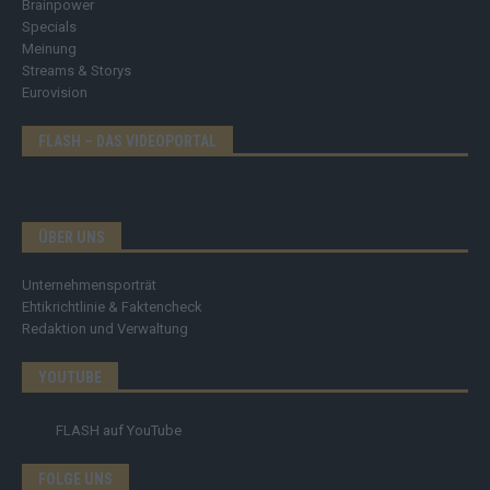
Brainpower
Specials
Meinung
Streams & Storys
Eurovision
FLASH – DAS VIDEOPORTAL
ÜBER UNS
Unternehmensporträt
Ehtikrichtlinie & Faktencheck
Redaktion und Verwaltung
YOUTUBE
FLASH
auf YouTube
FOLGE UNS