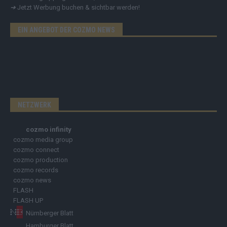
➔
Jetzt Werbung buchen & sichtbar werden!
EIN ANGEBOT DER COZMO NEWS
NETZWERK
cozmo infinity
cozmo media group
cozmo connect
cozmo production
cozmo records
cozmo news
FLASH
FLASH UP
Nürnberger Blatt
Hamburger Blatt