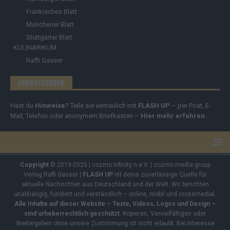
Fränkisches Blatt
Münchener Blatt
Stuttgarter Blatt
KULINARIKUM.
Raffi Gasser
HINWEISGEBER
Hast du
Hinweise
? Teile sie vertraulich mit
FLASH UP
– per Post, E-
Mail, Telefon oder anonymem Briefkasten –
Hier mehr erfahren
.
Copyright
© 2019-2025 | cozmo infinity n.e.V. | cozmo media group
Verlag Raffi Gasser |
FLASH UP
ist deine zuverlässige Quelle für
aktuelle Nachrichten aus Deutschland und der Welt. Wir berichten
unabhängig, fundiert und verständlich – online, mobil und crossmedial.
Alle Inhalte auf dieser Website – Texte, Videos, Logos und Design –
sind urheberrechtlich geschützt
. Kopieren, Vervielfältigen oder
Weitergeben ohne unsere Zustimmung ist nicht erlaubt. Bei Interesse