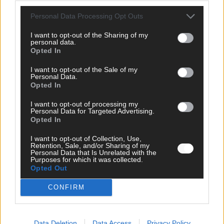
Eurovision Song Contest 2026: Das erste Halbfinale – der
Abend in Bildern
Personal Data Processing Opt Outs
Mai 2026
I want to opt-out of the Sharing of my
personal data.
Opted In
AD
I want to opt-out of the Sale of my
Personal Data.
Opted In
I want to opt-out of processing my
WERBE BEI UNS!
Personal Data for Targeted Advertising.
Opted In
I want to opt-out of Collection, Use,
Retention, Sale, and/or Sharing of my
CHECK UNS AUF FACEBOOK
Personal Data that Is Unrelated with the
Purposes for which it was collected.
Opted Out
CONFIRM
AD
Data Deletion
Data Access
Privacy Policy