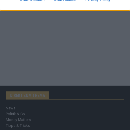
DIREKT ZUM THEMA
News
Politik & Co
Money Matters
Tipps & Tricks