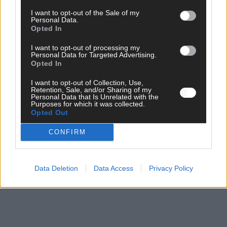
I want to opt-out of the Sale of my
Personal Data.
Opted In
I want to opt-out of processing my
Personal Data for Targeted Advertising.
Opted In
I want to opt-out of Collection, Use,
Retention, Sale, and/or Sharing of my
Personal Data that Is Unrelated with the
Purposes for which it was collected.
Monaco, Sallys Café, Westernbrauerei – der
Opted Out
Europa-Park 2026 macht vieles neu
CONFIRM
Juni 2026
KOMMENTAR
Data Deletion
Data Access
Privacy Policy