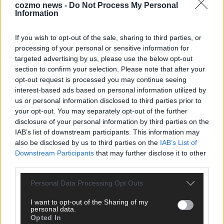
cozmo news -
Do Not Process My Personal
Information
If you wish to opt-out of the sale, sharing to third parties, or
processing of your personal or sensitive information for
Über Redaktion | FLASH UP
22529 Artikel
targeted advertising by us, please use the below opt-out
Hier schreiben, posten und kuratieren unsere Redakteur alles,
section to confirm your selection. Please note that after your
was euch wirklich interessiert! Wir sind das Team hinter den
opt-out request is processed you may continue seeing
News, Storys und Videos, die ihr auf FLASH UP seht. Ob
interest-based ads based on personal information utilized by
brandheiße Nachrichten, coole Tipps, spannende Hintergründe
us or personal information disclosed to third parties prior to
oder crazy Trends – wir checken alles für euch, filtern das
your opt-out. You may separately opt-out of the further
Wichtigste raus und bringen’s auf den Punkt.
disclosure of your personal information by third parties on the
IAB’s list of downstream participants. This information may
also be disclosed by us to third parties on the
IAB’s List of
Downstream Participants
that may further disclose it to other
third parties.
Personal Data Processing Opt Outs
TOP STORIES
I want to opt-out of the Sharing of my
personal data.
EXTRA
Opted In