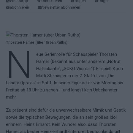
WhatsApp
kontaktieren
folgen
folgen
abonnieren
Newsletter abonnieren
Thorsten Hamer (über Urban Ruths)
N
eue Serienrolle für Schauspieler Thorsten
Hamer (bekannt aus unter anderem „Notruf
Hafenkante“, „SOKO Wismar“): Er spielt Koch
Matti Steininger in der 2. Staffel von „Die
Landarztpraxis“ in Sat.1. In seiner Figur ist er von Montag bis
Freitag ab 19 Uhr zu sehen – und längst kein Unbekannter
mehr.
Zu präsent sind dafür die unverwechselbare Mimik und Gestik
sowie die typischen Bewegungen, die an sein großes Idol
erinnern: Heinz Erhardt. Kein Wunder also, dass Thorsten
Hamer als bester Heinz-Erhardt-Interpret Deutschlands gilt