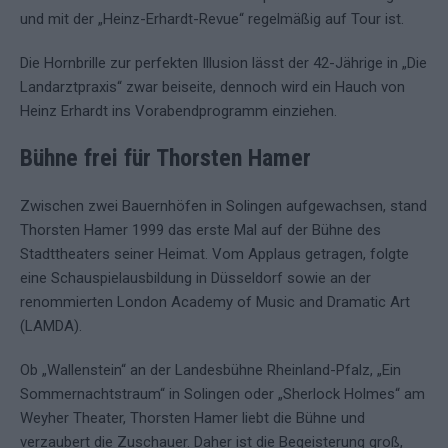
und mit der „Heinz-Erhardt-Revue“ regelmäßig auf Tour ist.
Die Hornbrille zur perfekten Illusion lässt der 42-Jährige in „Die
Landarztpraxis“ zwar beiseite, dennoch wird ein Hauch von
Heinz Erhardt ins Vorabendprogramm einziehen.
Bühne frei für Thorsten Hamer
Zwischen zwei Bauernhöfen in Solingen aufgewachsen, stand
Thorsten Hamer 1999 das erste Mal auf der Bühne des
Stadttheaters seiner Heimat. Vom Applaus getragen, folgte
eine Schauspielausbildung in Düsseldorf sowie an der
renommierten London Academy of Music and Dramatic Art
(LAMDA).
Ob „Wallenstein“ an der Landesbühne Rheinland-Pfalz, „Ein
Sommernachtstraum“ in Solingen oder „Sherlock Holmes“ am
Weyher Theater, Thorsten Hamer liebt die Bühne und
verzaubert die Zuschauer. Daher ist die Begeisterung groß,