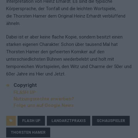
Interpretation von Heinz Erhardt. Es sind die typische
Körpersprache, der Tonfall und die leichten Wortspiele,
die Thorsten Hamer dem Original Heinz Erhardt verblüffend
ähneln.
Dabei ist er aber keine flache Kopie, sondern besitzt einen
starken eigenen Charakter. Schon über tausend Mal hat
Thorsten Hamer den gefeierten Komiker auf den
unterschiedlichsten Bühnen wiederbelebt und holt mit
temporeichen Wortspielen, den Witz und Charme der 50er und
60er Jahre ins Hier und Jetzt.
Copyright
FLASH UP
Nutzungsrechte erwerben?
Folge uns auf Google News
FLASH UP
LANDARZTPRAXIS
SCHAUSPIELER
THORSTEN HAMER