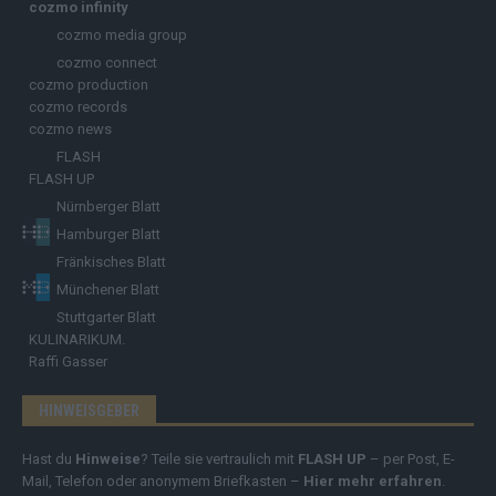
cozmo infinity
cozmo media group
cozmo connect
cozmo production
cozmo records
cozmo news
FLASH
FLASH UP
Nürnberger Blatt
Hamburger Blatt
Fränkisches Blatt
Münchener Blatt
Stuttgarter Blatt
KULINARIKUM.
Raffi Gasser
HINWEISGEBER
Hast du
Hinweise
? Teile sie vertraulich mit
FLASH UP
– per Post, E-
Mail, Telefon oder anonymem Briefkasten –
Hier mehr erfahren
.