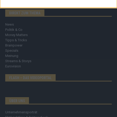
DIREKT ZUM THEMA
News
Politik & Co
Money Matters
Tipps & Tricks
Brainpower
Specials
Meinung
Streams & Storys
Eurovision
FLASH – DAS VIDEOPORTAL
ÜBER UNS
Unternehmensporträt