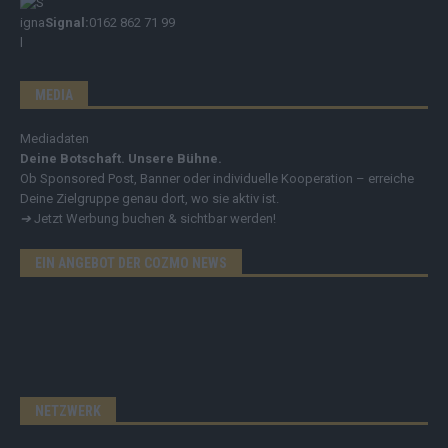
Signal:
0162 862 71 99
MEDIA
Mediadaten
Deine Botschaft. Unsere Bühne.
Ob Sponsored Post, Banner oder individuelle Kooperation – erreiche
Deine Zielgruppe genau dort, wo sie aktiv ist.
➔
Jetzt Werbung buchen & sichtbar werden!
EIN ANGEBOT DER COZMO NEWS
NETZWERK